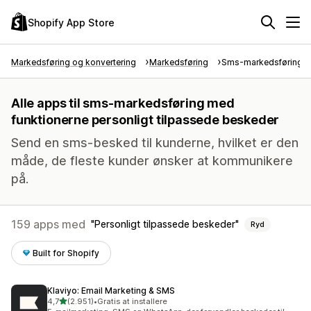
Shopify App Store
Markedsføring og konvertering
Markedsføring
Sms-markedsføring
Alle apps til sms-markedsføring med
funktionerne personligt tilpassede beskeder
Send en sms-besked til kunderne, hvilket er den
måde, de fleste kunder ønsker at kommunikere
på.
159 apps med
Personligt tilpassede beskeder
Ryd
Built for Shopify
Klaviyo: Email Marketing & SMS
ud af 5 stjerner
4,7
(2.951)
•
Gratis at installere
2951 anmeldelser i alt