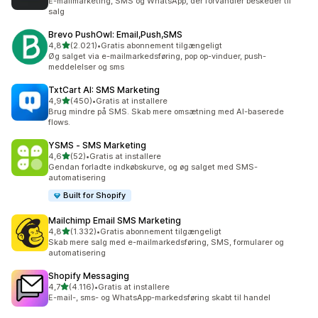
E-mailmarketing, SMS og WhatsApp, der forvandler beskeder til
salg
Brevo PushOwl: Email,Push,SMS
ud af 5 stjerner
4,8
(2.021)
•
Gratis abonnement tilgængeligt
2021 anmeldelser i alt
Øg salget via e-mailmarkedsføring, pop op-vinduer, push-
meddelelser og sms
TxtCart AI: SMS Marketing
ud af 5 stjerner
4,9
(450)
•
Gratis at installere
450 anmeldelser i alt
Brug mindre på SMS. Skab mere omsætning med AI-baserede
flows.
YSMS ‑ SMS Marketing
ud af 5 stjerner
4,6
(52)
•
Gratis at installere
52 anmeldelser i alt
Gendan forladte indkøbskurve, og øg salget med SMS-
automatisering
Built for Shopify
Mailchimp Email SMS Marketing
ud af 5 stjerner
4,8
(1.332)
•
Gratis abonnement tilgængeligt
1332 anmeldelser i alt
Skab mere salg med e-mailmarkedsføring, SMS, formularer og
automatisering
Shopify Messaging
ud af 5 stjerner
4,7
(4.116)
•
Gratis at installere
4116 anmeldelser i alt
E-mail-, sms- og WhatsApp-markedsføring skabt til handel