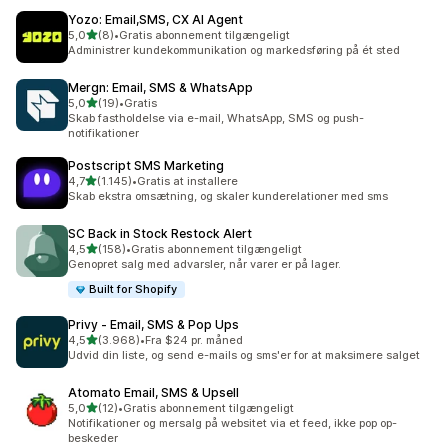
Yozo: Email,SMS, CX AI Agent
ud af 5 stjerner
5,0
(8)
•
Gratis abonnement tilgængeligt
8 anmeldelser i alt
Administrer kundekommunikation og markedsføring på ét sted
Mergn: Email, SMS & WhatsApp
ud af 5 stjerner
5,0
(19)
•
Gratis
19 anmeldelser i alt
Skab fastholdelse via e-mail, WhatsApp, SMS og push-
notifikationer
Postscript SMS Marketing
ud af 5 stjerner
4,7
(1.145)
•
Gratis at installere
1145 anmeldelser i alt
Skab ekstra omsætning, og skaler kunderelationer med sms
SC Back in Stock Restock Alert
ud af 5 stjerner
4,5
(158)
•
Gratis abonnement tilgængeligt
158 anmeldelser i alt
Genopret salg med advarsler, når varer er på lager.
Built for Shopify
Privy ‑ Email, SMS & Pop Ups
ud af 5 stjerner
4,5
(3.968)
•
Fra $24 pr. måned
3968 anmeldelser i alt
Udvid din liste, og send e-mails og sms'er for at maksimere salget
Atomato Email, SMS & Upsell
ud af 5 stjerner
5,0
(12)
•
Gratis abonnement tilgængeligt
12 anmeldelser i alt
Notifikationer og mersalg på websitet via et feed, ikke pop op-
beskeder