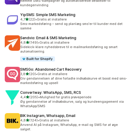
Nemme SMS-kampagner og automatiserede beskeder til
kundegenvinding
YipSMS: Simple SMS Marketing
ud af 5 stjerner
4,7
(22)
•
Gratis at installere
22 anmeldelser i alt
Sms-markedsføring – send og planlæg sms'er til kunder med det
samme
Sendvio: Email & SMS Marketing
ud af 5 stjerner
4,8
(149)
•
Gratis at installere
149 anmeldelser i alt
Sidekick-klare nyhedsbreve til e-mailmarkedsføring og smart
automatisering.
Built for Shopify
SMSGo: Abandoned Cart Recovery
ud af 5 stjerner
3,8
(20)
•
Gratis at installere
20 anmeldelser i alt
Giv gendannelsen af dine forladte indkøbskurve et boost med sms-
markedsføring og upsell
Convertway: WhatsApp, SMS, RCS
ud af 5 stjerner
4,4
(205)
•
Mulighed for gratis prøveperiode
205 anmeldelser i alt
Øg gendannelse af indkøbskurve, salg og kundeengagement via
WhatsApp/SMS
BIK Instagram, Whatsapp, Email
ud af 5 stjerner
4,8
(124)
•
Gratis at installere
124 anmeldelser i alt
Anvend AI på Instagram, WhatsApp, e-mail og SMS for at øge
salget.