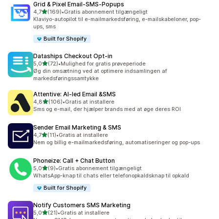
Grid & Pixel Email‑SMS‑Popups
ud af 5 stjerner
4,7
(169)
•
Gratis abonnement tilgængeligt
169 anmeldelser i alt
Klaviyo-autopilot til e-mailmarkedsføring, e-mailskabeloner, pop-
ups, sms
Built for Shopify
Dataships Checkout Opt‑in
ud af 5 stjerner
5,0
(72)
•
Mulighed for gratis prøveperiode
72 anmeldelser i alt
Øg din omsætning ved at optimere indsamlingen af
markedsføringssamtykke
Attentive: AI‑led Email &SMS
ud af 5 stjerner
4,8
(106)
•
Gratis at installere
106 anmeldelser i alt
Sms og e-mail, der hjælper brands med at øge deres ROI
Sender Email Marketing & SMS
ud af 5 stjerner
4,7
(11)
•
Gratis at installere
11 anmeldelser i alt
Nem og billig e-mailmarkedsføring, automatiseringer og pop-ups
Phoneize: Call + Chat Button
ud af 5 stjerner
5,0
(9)
•
Gratis abonnement tilgængeligt
9 anmeldelser i alt
WhatsApp-knap til chats eller telefonopkaldsknap til opkald
Built for Shopify
Notify Customers SMS Marketing
ud af 5 stjerner
5,0
(21)
•
Gratis at installere
21 anmeldelser i alt