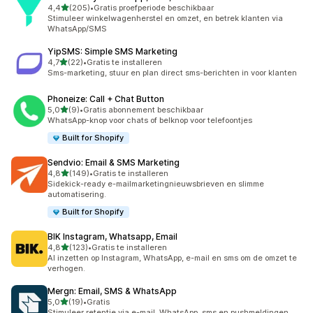
van 5 sterren
4,4
(205)
•
Gratis proefperiode beschikbaar
205 recensies in totaal
Stimuleer winkelwagenherstel en omzet, en betrek klanten via
WhatsApp/SMS
YipSMS: Simple SMS Marketing
van 5 sterren
4,7
(22)
•
Gratis te installeren
22 recensies in totaal
Sms-marketing, stuur en plan direct sms-berichten in voor klanten
Phoneize: Call + Chat Button
van 5 sterren
5,0
(9)
•
Gratis abonnement beschikbaar
9 recensies in totaal
WhatsApp-knop voor chats of belknop voor telefoontjes
Built for Shopify
Sendvio: Email & SMS Marketing
van 5 sterren
4,8
(149)
•
Gratis te installeren
149 recensies in totaal
Sidekick-ready e-mailmarketingnieuwsbrieven en slimme
automatisering.
Built for Shopify
BIK Instagram, Whatsapp, Email
van 5 sterren
4,8
(123)
•
Gratis te installeren
123 recensies in totaal
AI inzetten op Instagram, WhatsApp, e-mail en sms om de omzet te
verhogen.
Mergn: Email, SMS & WhatsApp
van 5 sterren
5,0
(19)
•
Gratis
19 recensies in totaal
Stimuleer retentie via e-mail, WhatsApp, sms en pushmeldingen