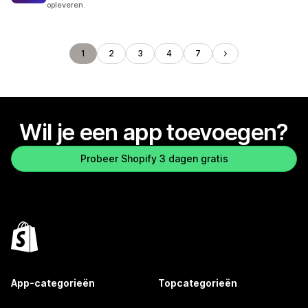
opleveren.
1
2
3
4
7
Wil je een app toevoegen?
Probeer Shopify 3 dagen gratis
App-categorieën
Topcategorieën