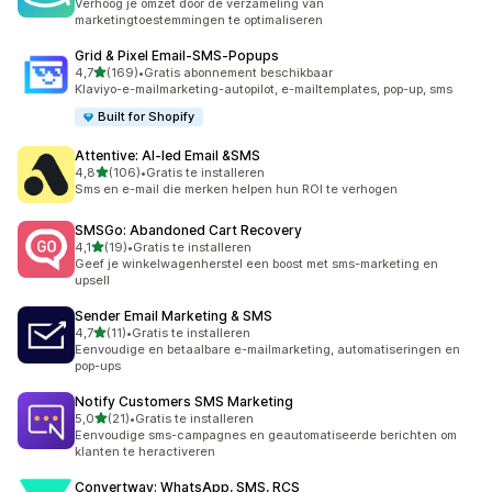
Verhoog je omzet door de verzameling van
marketingtoestemmingen te optimaliseren
Grid & Pixel Email‑SMS‑Popups
van 5 sterren
4,7
(169)
•
Gratis abonnement beschikbaar
169 recensies in totaal
Klaviyo-e-mailmarketing-autopilot, e-mailtemplates, pop-up, sms
Built for Shopify
Attentive: AI‑led Email &SMS
van 5 sterren
4,8
(106)
•
Gratis te installeren
106 recensies in totaal
Sms en e-mail die merken helpen hun ROI te verhogen
SMSGo: Abandoned Cart Recovery
van 5 sterren
4,1
(19)
•
Gratis te installeren
19 recensies in totaal
Geef je winkelwagenherstel een boost met sms-marketing en
upsell
Sender Email Marketing & SMS
van 5 sterren
4,7
(11)
•
Gratis te installeren
11 recensies in totaal
Eenvoudige en betaalbare e-mailmarketing, automatiseringen en
pop-ups
Notify Customers SMS Marketing
van 5 sterren
5,0
(21)
•
Gratis te installeren
21 recensies in totaal
Eenvoudige sms-campagnes en geautomatiseerde berichten om
klanten te heractiveren
Convertway: WhatsApp, SMS, RCS