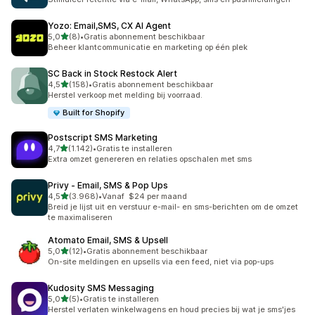
Yozo: Email,SMS, CX AI Agent
van 5 sterren
5,0
(8)
•
Gratis abonnement beschikbaar
8 recensies in totaal
Beheer klantcommunicatie en marketing op één plek
SC Back in Stock Restock Alert
van 5 sterren
4,5
(158)
•
Gratis abonnement beschikbaar
158 recensies in totaal
Herstel verkoop met melding bij voorraad.
Built for Shopify
Postscript SMS Marketing
van 5 sterren
4,7
(1.142)
•
Gratis te installeren
1142 recensies in totaal
Extra omzet genereren en relaties opschalen met sms
Privy ‑ Email, SMS & Pop Ups
van 5 sterren
4,5
(3.968)
•
Vanaf $24 per maand
3968 recensies in totaal
Breid je lijst uit en verstuur e-mail- en sms-berichten om de omzet
te maximaliseren
Atomato Email, SMS & Upsell
van 5 sterren
5,0
(12)
•
Gratis abonnement beschikbaar
12 recensies in totaal
On-site meldingen en upsells via een feed, niet via pop-ups
Kudosity SMS Messaging
van 5 sterren
5,0
(5)
•
Gratis te installeren
5 recensies in totaal
Herstel verlaten winkelwagens en houd precies bij wat je sms'jes