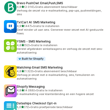
Brevo PushOwl: Email,Push,SMS
van 5 sterren
4,8
(2.014)
•
Gratis abonnement beschikbaar
2014 recensies in totaal
Verhoog de omzet via e-mailmarketing, pop-ups, pushmeldingen,
sms
TxtCart AI: SMS Marketing
van 5 sterren
4,9
(447)
•
Gratis te installeren
447 recensies in totaal
Geef minder uit aan sms. Genereer meer omzet met AI-gestuurde
flows.
YSMS ‑ SMS Marketing
van 5 sterren
4,6
(52)
•
Gratis te installeren
52 recensies in totaal
Herstel afgebroken winkelwagens en verhoog de omzet met sms-
automatisering
Built for Shopify
Mailchimp Email SMS Marketing
van 5 sterren
4,8
(1.323)
•
Gratis abonnement beschikbaar
1323 recensies in totaal
Verhoog je omzet met e-mailmarketing, sms, formulieren en
automatisering
Shopify Messaging
van 5 sterren
4,8
(4.088)
•
Gratis te installeren
4088 recensies in totaal
E-mailmarketing voor klantenbinding en een hogere omzet
Dataships Checkout Opt‑in
van 5 sterren
5,0
(72)
•
Gratis proefperiode beschikbaar
72 recensies in totaal