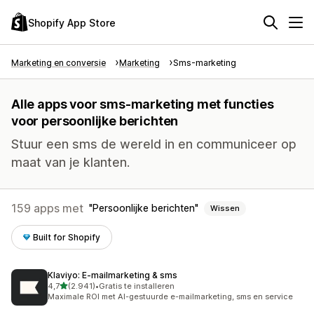
Shopify App Store
Marketing en conversie
Marketing
Sms-marketing
Alle apps voor sms-marketing met functies
voor persoonlijke berichten
Stuur een sms de wereld in en communiceer op
maat van je klanten.
159 apps met
Persoonlijke berichten
Wissen
Built for Shopify
Klaviyo: E‑mailmarketing & sms
van 5 sterren
4,7
(2.941)
•
Gratis te installeren
2941 recensies in totaal
Maximale ROI met AI-gestuurde e-mailmarketing, sms en service