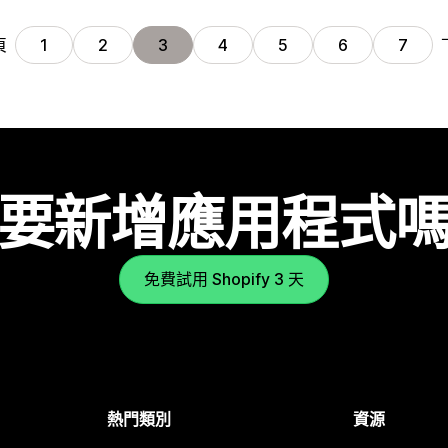
頁
1
2
3
4
5
6
7
要新增應用程式
免費試用 Shopify 3 天
熱門類別
資源