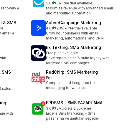
滿分 5 顆星
5.0
(3)
•
Free trial available
共有 3 則評價
t recovery &
Maximize revenue with advanced email
and marketing automation
il & SMS
ActiveCampaign Marketing
滿分 5 顆星
le
4.6
(239)
•
Free trial available
共有 239 則評價
h email &
Grow your business with email
marketing, automations, and CRM
EZ Texting: SMS Marketing
Free plan available
with
Drive repeat sales & build loyalty with
targeted SMS campaigns
& SMS
RedChirp: SMS Marketing
Free
Compliant and integrated text
messaging for wineries
 sales
ing
ERDSMS ‑ SMS PAZARLAMA
滿分 5 顆星
3.0
(3)
•
Ücretsiz yükleme
共有 3 則評價
nue with
Erdens Sms Marketing - Sms
pazarlama ve unutulan sepetler