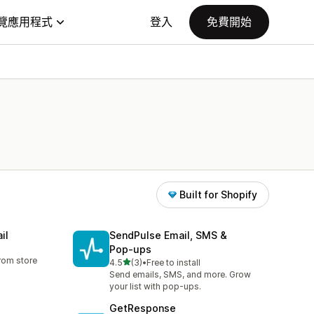
覽應用程式
登入
免費開始
Built for Shopify
il
SendPulse Email, SMS &
Pop‑ups
rom store
滿分 5 顆星
4.5
(3)
•
Free to install
共有 3 則評價
Send emails, SMS, and more. Grow
your list with pop-ups.
GetResponse