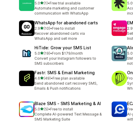
滿分 5 顆星
5.0
(1)
•
Free trial available
5.0
共有 1 則評價
共有
Automate marketing and customer
Acc
communication with WhatsApp
inc
WhatsApp for abandoned carts
EM
滿分 5 顆星
2.9
(10)
•
Free to install
2.9
共有 10 則評價
共有
Recover abandoned carts via
Sel
WhatsApp and sell more
Ins
HiTide: Grow your SMS List
Al
滿分 5 顆星
5.0
(19)
•
From $179/month
5.0
共有 19 則評價
共有
Convert your Instagram followers to
SMS
SMS subscribers
not
Fastr: SMS & Email Marketing
On
滿分 5 顆星
4.6
(49)
•
Free plan available
Fr
共有 49 則評價
Send abandoned cart recovery SMS,
Syn
Emails & Push notifications
Wha
Blaze SMS ‑ SMS Marketing & AI
EC
滿分 5 顆星
5.0
(5)
•
Free to install
Fre
共有 5 則評價
Complete AI-powered Text Message &
AI-
SMS Marketing Suite
wit