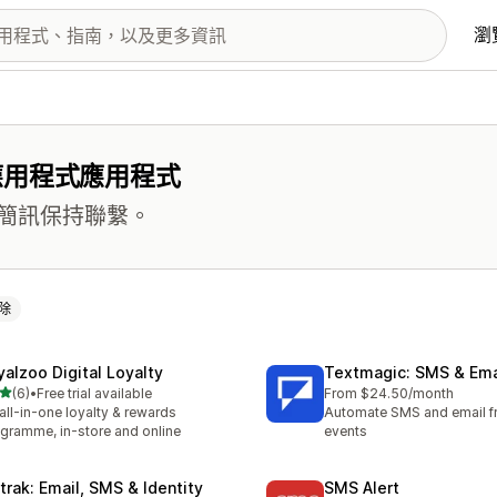
瀏
應用程式應用程式
簡訊保持聯繫。
除
yalzoo Digital Loyalty
Textmagic: SMS & Ema
滿分 5 顆星
(6)
•
Free trial available
From $24.50/month
 6 則評價
all-in-one loyalty & rewards
Automate SMS and email f
gramme, in-store and online
events
strak: Email, SMS & Identity
SMS Alert