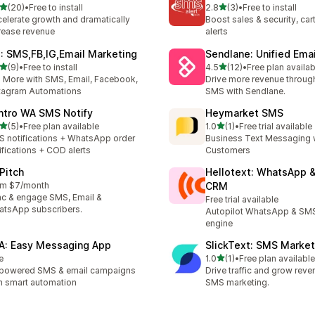
滿分 5 顆星
滿分 5 顆星
(20)
•
Free to install
2.8
(3)
•
Free to install
 20 則評價
共有 3 則評價
elerate growth and dramatically
Boost sales & security, car
rease revenue
alerts
: SMS,FB,IG,Email Marketing
Sendlane: Unified Ema
滿分 5 顆星
滿分 5 顆星
(9)
•
Free to install
4.5
(12)
•
Free plan availab
 9 則評價
共有 12 則評價
l More with SMS, Email, Facebook,
Drive more revenue throug
tagram Automations
SMS with Sendlane.
intro WA SMS Notify
Heymarket SMS
滿分 5 顆星
滿分 5 顆星
(5)
•
Free plan available
1.0
(1)
•
Free trial available
 5 則評價
共有 1 則評價
 notifications + WhatsApp order
Business Text Messaging 
ifications + COD alerts
Customers
Pitch
Hellotext: WhatsApp 
om $7/month
CRM
c & engage SMS, Email &
Free trial available
tsApp subscribers.
Autopilot WhatsApp & SMS
engine
A: Easy Messaging App
SlickText: SMS Market
滿分 5 顆星
e
1.0
(1)
•
Free plan available
共有 1 則評價
powered SMS & email campaigns
Drive traffic and grow reve
h smart automation
SMS marketing.