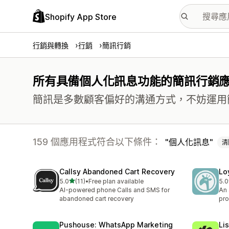
Shopify App Store
行銷與轉換
行銷
簡訊行銷
所有具備個人化訊息功能的簡訊行銷
簡訊是多數顧客偏好的溝通方式，不妨運用
159 個應用程式符合以下條件：
個人化訊息
清
Callsy Abandoned Cart Recovery
Lo
滿分 5 顆星
5.0
(11)
•
Free plan available
5.0
共有 11 則評價
共有
AI-powered phone Calls and SMS for
An 
abandoned cart recovery
pro
Pushouse: WhatsApp Marketing
Li