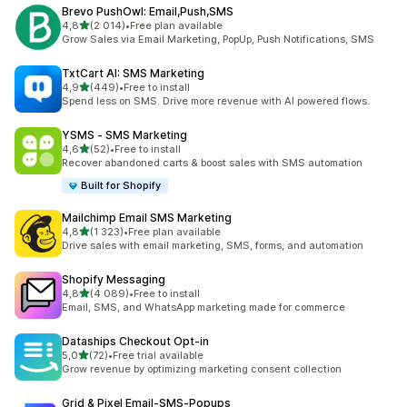
Brevo PushOwl: Email,Push,SMS
z 5 hvězd
4,8
(2 014)
•
Free plan available
Celkový počet recenzí: 2014
Grow Sales via Email Marketing, PopUp, Push Notifications, SMS
TxtCart AI: SMS Marketing
z 5 hvězd
4,9
(449)
•
Free to install
Celkový počet recenzí: 449
Spend less on SMS. Drive more revenue with AI powered flows.
YSMS ‑ SMS Marketing
z 5 hvězd
4,6
(52)
•
Free to install
Celkový počet recenzí: 52
Recover abandoned carts & boost sales with SMS automation
Built for Shopify
Mailchimp Email SMS Marketing
z 5 hvězd
4,8
(1 323)
•
Free plan available
Celkový počet recenzí: 1323
Drive sales with email marketing, SMS, forms, and automation
Shopify Messaging
z 5 hvězd
4,8
(4 089)
•
Free to install
Celkový počet recenzí: 4089
Email, SMS, and WhatsApp marketing made for commerce
Dataships Checkout Opt‑in
z 5 hvězd
5,0
(72)
•
Free trial available
Celkový počet recenzí: 72
Grow revenue by optimizing marketing consent collection
Grid & Pixel Email‑SMS‑Popups