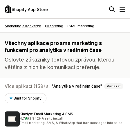
Shopify App Store
Marketing a konverze
Marketing
SMS marketing
Všechny aplikace pro sms marketing s
funkcemi pro analytika v reálném čase
Oslovte zákazníky textovou zprávou, kterou
většina z nich ke komunikaci preferuje.
Více aplikací (159) s:
Analytika v reálném čase
Vymazat
Built for Shopify
Klaviyo: Email Marketing & SMS
z 5 hvězd
4,7
(2 942)
•
Free to install
Celkový počet recenzí: 2942
Email marketing, SMS, & WhatsApp that turn messages into sales