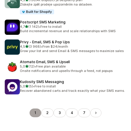
4,5
(158)
•
K dispozici je bezplatný plán
Celkový počet recenzí: 158
Získejte zpět prodeje upozorněním na skladem.
Built for Shopify
Postscript SMS Marketing
z 5 hvězd
4,7
(1 142)
•
Free to install
Celkový počet recenzí: 1142
Build incremental revenue and scale relationships with SMS
Privy ‑ Email, SMS & Pop Ups
z 5 hvězd
4,5
(3 968)
•
From $24/month
Celkový počet recenzí: 3968
Grow your list and send Email & SMS messages to maximize sales
Atomato Email, SMS & Upsell
z 5 hvězd
5,0
(12)
•
Free plan available
Celkový počet recenzí: 12
Onsite notifications and upsells through a feed, not popups
Kudosity SMS Messaging
z 5 hvězd
5,0
(5)
•
Free to install
Celkový počet recenzí: 5
Recover abandoned carts and track exactly what your SMS earns.
1
2
3
4
7