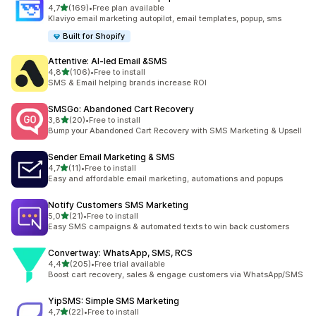
z 5 hvězd
4,7
(169)
•
Free plan available
Celkový počet recenzí: 169
Klaviyo email marketing autopilot, email templates, popup, sms
Built for Shopify
Attentive: AI‑led Email &SMS
z 5 hvězd
4,8
(106)
•
Free to install
Celkový počet recenzí: 106
SMS & Email helping brands increase ROI
SMSGo: Abandoned Cart Recovery
z 5 hvězd
3,8
(20)
•
Free to install
Celkový počet recenzí: 20
Bump your Abandoned Cart Recovery with SMS Marketing & Upsell
Sender Email Marketing & SMS
z 5 hvězd
4,7
(11)
•
Free to install
Celkový počet recenzí: 11
Easy and affordable email marketing, automations and popups
Notify Customers SMS Marketing
z 5 hvězd
5,0
(21)
•
Free to install
Celkový počet recenzí: 21
Easy SMS campaigns & automated texts to win back customers
Convertway: WhatsApp, SMS, RCS
z 5 hvězd
4,4
(205)
•
Free trial available
Celkový počet recenzí: 205
Boost cart recovery, sales & engage customers via WhatsApp/SMS
YipSMS: Simple SMS Marketing
z 5 hvězd
4,7
(22)
•
Free to install