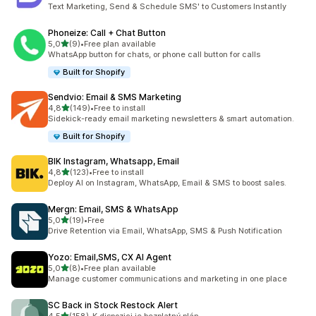
Celkový počet recenzí: 22
Text Marketing, Send & Schedule SMS' to Customers Instantly
Phoneize: Call + Chat Button
z 5 hvězd
5,0
(9)
•
Free plan available
Celkový počet recenzí: 9
WhatsApp button for chats, or phone call button for calls
Built for Shopify
Sendvio: Email & SMS Marketing
z 5 hvězd
4,8
(149)
•
Free to install
Celkový počet recenzí: 149
Sidekick-ready email marketing newsletters & smart automation.
Built for Shopify
BIK Instagram, Whatsapp, Email
z 5 hvězd
4,8
(123)
•
Free to install
Celkový počet recenzí: 123
Deploy AI on Instagram, WhatsApp, Email & SMS to boost sales.
Mergn: Email, SMS & WhatsApp
z 5 hvězd
5,0
(19)
•
Free
Celkový počet recenzí: 19
Drive Retention via Email, WhatsApp, SMS & Push Notification
Yozo: Email,SMS, CX AI Agent
z 5 hvězd
5,0
(8)
•
Free plan available
Celkový počet recenzí: 8
Manage customer communications and marketing in one place
SC Back in Stock Restock Alert
z 5 hvězd