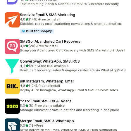
Łączna liczba recenzji: 22
Text Marketing, Send & Schedule SMS' to Customers Instantly
Sendvio: Email & SMS Marketing
na 5 gwiazdek
4,8
(149)
•
Free to install
Łączna liczba recenzji: 149
Sidekick-ready email marketing newsletters & smart automation.
Built for Shopify
SMSGo: Abandoned Cart Recovery
na 5 gwiazdek
3,8
(20)
•
Free to install
Łączna liczba recenzji: 20
Bump your Abandoned Cart Recovery with SMS Marketing & Upsell
Convertway: WhatsApp, SMS, RCS
na 5 gwiazdek
4,4
(205)
•
Free trial available
Łączna liczba recenzji: 205
Boost cart recovery, sales & engage customers via WhatsApp/SMS
BIK Instagram, Whatsapp, Email
na 5 gwiazdek
4,8
(124)
•
Free to install
Łączna liczba recenzji: 124
Deploy AI on Instagram, WhatsApp, Email & SMS to boost sales.
Yozo: Email,SMS, CX AI Agent
na 5 gwiazdek
5,0
(8)
•
Free plan available
Łączna liczba recenzji: 8
Manage customer communications and marketing in one place
Mergn: Email, SMS & WhatsApp
na 5 gwiazdek
5,0
(19)
•
Free
Łączna liczba recenzji: 19
Drive Retention via Email, WhatsApp, SMS & Push Notification