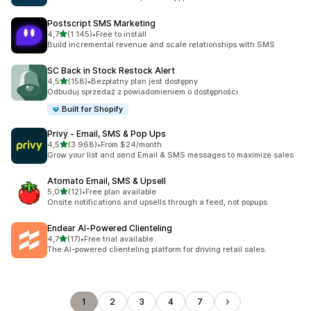
Postscript SMS Marketing
na 5 gwiazdek
4,7
(1 145)
•
Free to install
Łączna liczba recenzji: 1145
Build incremental revenue and scale relationships with SMS
SC Back in Stock Restock Alert
na 5 gwiazdek
4,5
(158)
•
Bezpłatny plan jest dostępny
Łączna liczba recenzji: 158
Odbuduj sprzedaż z powiadomieniem o dostępności.
Built for Shopify
Privy ‑ Email, SMS & Pop Ups
na 5 gwiazdek
4,5
(3 968)
•
From $24/month
Łączna liczba recenzji: 3968
Grow your list and send Email & SMS messages to maximize sales
Atomato Email, SMS & Upsell
na 5 gwiazdek
5,0
(12)
•
Free plan available
Łączna liczba recenzji: 12
Onsite notifications and upsells through a feed, not popups
Endear AI‑Powered Clienteling
na 5 gwiazdek
4,7
(17)
•
Free trial available
Łączna liczba recenzji: 17
The AI-powered clienteling platform for driving retail sales.
1
2
3
4
7