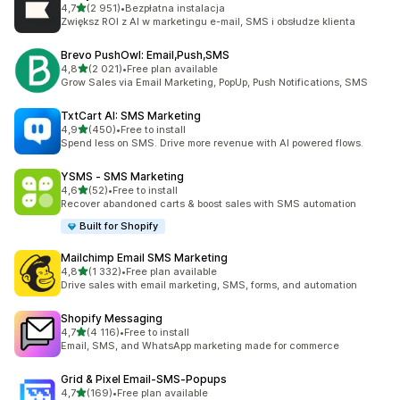
na 5 gwiazdek
4,7
(2 951)
•
Bezpłatna instalacja
Łączna liczba recenzji: 2951
Zwiększ ROI z AI w marketingu e-mail, SMS i obsłudze klienta
Brevo PushOwl: Email,Push,SMS
na 5 gwiazdek
4,8
(2 021)
•
Free plan available
Łączna liczba recenzji: 2021
Grow Sales via Email Marketing, PopUp, Push Notifications, SMS
TxtCart AI: SMS Marketing
na 5 gwiazdek
4,9
(450)
•
Free to install
Łączna liczba recenzji: 450
Spend less on SMS. Drive more revenue with AI powered flows.
YSMS ‑ SMS Marketing
na 5 gwiazdek
4,6
(52)
•
Free to install
Łączna liczba recenzji: 52
Recover abandoned carts & boost sales with SMS automation
Built for Shopify
Mailchimp Email SMS Marketing
na 5 gwiazdek
4,8
(1 332)
•
Free plan available
Łączna liczba recenzji: 1332
Drive sales with email marketing, SMS, forms, and automation
Shopify Messaging
na 5 gwiazdek
4,7
(4 116)
•
Free to install
Łączna liczba recenzji: 4116
Email, SMS, and WhatsApp marketing made for commerce
Grid & Pixel Email‑SMS‑Popups
na 5 gwiazdek
4,7
(169)
•
Free plan available
Łączna liczba recenzji: 169