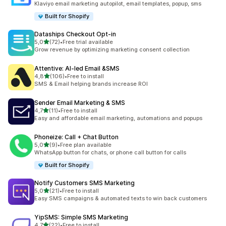
Klaviyo email marketing autopilot, email templates, popup, sms
Built for Shopify
Dataships Checkout Opt‑in
na 5 gwiazdek
5,0
(72)
•
Free trial available
Łączna liczba recenzji: 72
Grow revenue by optimizing marketing consent collection
Attentive: AI‑led Email &SMS
na 5 gwiazdek
4,8
(106)
•
Free to install
Łączna liczba recenzji: 106
SMS & Email helping brands increase ROI
Sender Email Marketing & SMS
na 5 gwiazdek
4,7
(11)
•
Free to install
Łączna liczba recenzji: 11
Easy and affordable email marketing, automations and popups
Phoneize: Call + Chat Button
na 5 gwiazdek
5,0
(9)
•
Free plan available
Łączna liczba recenzji: 9
WhatsApp button for chats, or phone call button for calls
Built for Shopify
Notify Customers SMS Marketing
na 5 gwiazdek
5,0
(21)
•
Free to install
Łączna liczba recenzji: 21
Easy SMS campaigns & automated texts to win back customers
YipSMS: Simple SMS Marketing
na 5 gwiazdek
4,7
(22)
•
Free to install