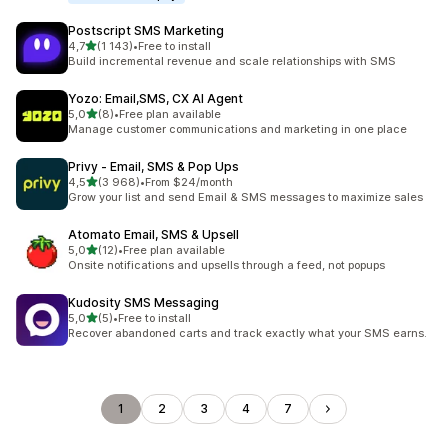
Postscript SMS Marketing
z 5 hvězd
4,7
(1 143)
•
Free to install
Celkový počet recenzí: 1143
Build incremental revenue and scale relationships with SMS
Yozo: Email,SMS, CX AI Agent
z 5 hvězd
5,0
(8)
•
Free plan available
Celkový počet recenzí: 8
Manage customer communications and marketing in one place
Privy ‑ Email, SMS & Pop Ups
z 5 hvězd
4,5
(3 968)
•
From $24/month
Celkový počet recenzí: 3968
Grow your list and send Email & SMS messages to maximize sales
Atomato Email, SMS & Upsell
z 5 hvězd
5,0
(12)
•
Free plan available
Celkový počet recenzí: 12
Onsite notifications and upsells through a feed, not popups
Kudosity SMS Messaging
z 5 hvězd
5,0
(5)
•
Free to install
Celkový počet recenzí: 5
Recover abandoned carts and track exactly what your SMS earns.
1
2
3
4
7