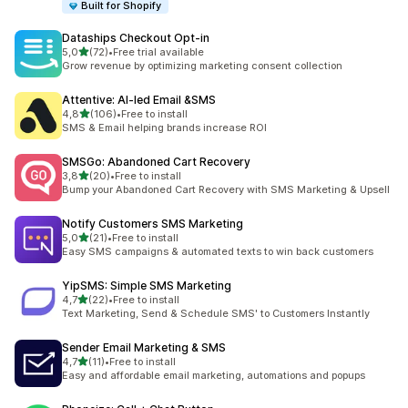
Built for Shopify
Dataships Checkout Opt‑in
z 5 hvězd
5,0
(72)
•
Free trial available
Celkový počet recenzí: 72
Grow revenue by optimizing marketing consent collection
Attentive: AI‑led Email &SMS
z 5 hvězd
4,8
(106)
•
Free to install
Celkový počet recenzí: 106
SMS & Email helping brands increase ROI
SMSGo: Abandoned Cart Recovery
z 5 hvězd
3,8
(20)
•
Free to install
Celkový počet recenzí: 20
Bump your Abandoned Cart Recovery with SMS Marketing & Upsell
Notify Customers SMS Marketing
z 5 hvězd
5,0
(21)
•
Free to install
Celkový počet recenzí: 21
Easy SMS campaigns & automated texts to win back customers
YipSMS: Simple SMS Marketing
z 5 hvězd
4,7
(22)
•
Free to install
Celkový počet recenzí: 22
Text Marketing, Send & Schedule SMS' to Customers Instantly
Sender Email Marketing & SMS
z 5 hvězd
4,7
(11)
•
Free to install
Celkový počet recenzí: 11
Easy and affordable email marketing, automations and popups