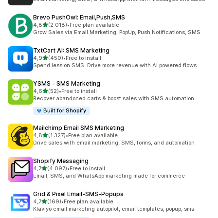
Brevo PushOwl: Email,Push,SMS
z 5 hvězd
4,8
(2 018)
•
Free plan available
Celkový počet recenzí: 2018
Grow Sales via Email Marketing, PopUp, Push Notifications, SMS
TxtCart AI: SMS Marketing
z 5 hvězd
4,9
(450)
•
Free to install
Celkový počet recenzí: 450
Spend less on SMS. Drive more revenue with AI powered flows.
YSMS ‑ SMS Marketing
z 5 hvězd
4,6
(52)
•
Free to install
Celkový počet recenzí: 52
Recover abandoned carts & boost sales with SMS automation
Built for Shopify
Mailchimp Email SMS Marketing
z 5 hvězd
4,8
(1 327)
•
Free plan available
Celkový počet recenzí: 1327
Drive sales with email marketing, SMS, forms, and automation
Shopify Messaging
z 5 hvězd
4,7
(4 097)
•
Free to install
Celkový počet recenzí: 4097
Email, SMS, and WhatsApp marketing made for commerce
Grid & Pixel Email‑SMS‑Popups
z 5 hvězd
4,7
(169)
•
Free plan available
Celkový počet recenzí: 169
Klaviyo email marketing autopilot, email templates, popup, sms