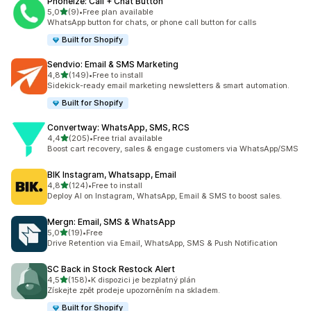
Phoneize: Call + Chat Button
z 5 hvězd
5,0
(9)
•
Free plan available
Celkový počet recenzí: 9
WhatsApp button for chats, or phone call button for calls
Built for Shopify
Sendvio: Email & SMS Marketing
z 5 hvězd
4,8
(149)
•
Free to install
Celkový počet recenzí: 149
Sidekick-ready email marketing newsletters & smart automation.
Built for Shopify
Convertway: WhatsApp, SMS, RCS
z 5 hvězd
4,4
(205)
•
Free trial available
Celkový počet recenzí: 205
Boost cart recovery, sales & engage customers via WhatsApp/SMS
BIK Instagram, Whatsapp, Email
z 5 hvězd
4,8
(124)
•
Free to install
Celkový počet recenzí: 124
Deploy AI on Instagram, WhatsApp, Email & SMS to boost sales.
Mergn: Email, SMS & WhatsApp
z 5 hvězd
5,0
(19)
•
Free
Celkový počet recenzí: 19
Drive Retention via Email, WhatsApp, SMS & Push Notification
SC Back in Stock Restock Alert
z 5 hvězd
4,5
(158)
•
K dispozici je bezplatný plán
Celkový počet recenzí: 158
Získejte zpět prodeje upozorněním na skladem.
Built for Shopify