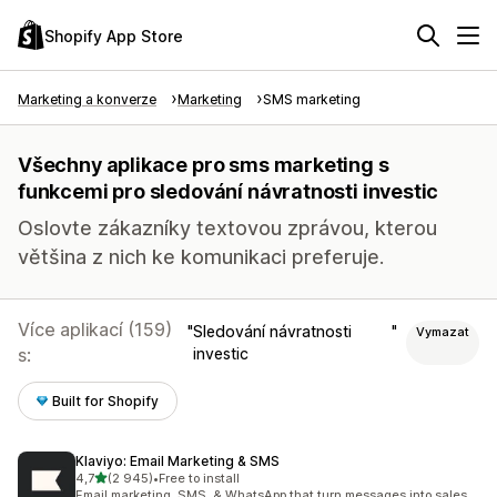
Shopify App Store
Marketing a konverze
Marketing
SMS marketing
Všechny aplikace pro sms marketing s
funkcemi pro sledování návratnosti investic
Oslovte zákazníky textovou zprávou, kterou
většina z nich ke komunikaci preferuje.
Více aplikací (159)
Sledování návratnosti
Vymazat
s:
investic
Built for Shopify
Klaviyo: Email Marketing & SMS
z 5 hvězd
4,7
(2 945)
•
Free to install
Celkový počet recenzí: 2945
Email marketing, SMS, & WhatsApp that turn messages into sales