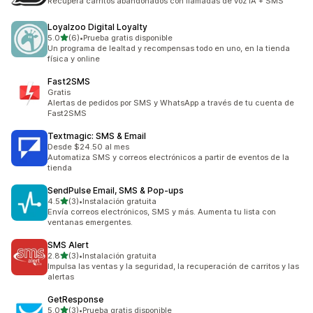
Recupera carritos abandonados con llamadas de voz IA + SMS
Loyalzoo Digital Loyalty
de 5 estrellas
5.0
(6)
•
Prueba gratis disponible
6 reseñas en total
Un programa de lealtad y recompensas todo en uno, en la tienda
física y online
Fast2SMS
Gratis
Alertas de pedidos por SMS y WhatsApp a través de tu cuenta de
Fast2SMS
Textmagic: SMS & Email
Desde $24.50 al mes
Automatiza SMS y correos electrónicos a partir de eventos de la
tienda
SendPulse Email, SMS & Pop‑ups
de 5 estrellas
4.5
(3)
•
Instalación gratuita
3 reseñas en total
Envía correos electrónicos, SMS y más. Aumenta tu lista con
ventanas emergentes.
SMS Alert
de 5 estrellas
2.8
(3)
•
Instalación gratuita
3 reseñas en total
Impulsa las ventas y la seguridad, la recuperación de carritos y las
alertas
GetResponse
de 5 estrellas
5.0
(3)
•
Prueba gratis disponible