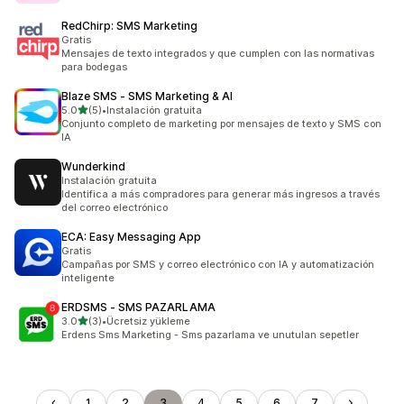
RedChirp: SMS Marketing
Gratis
Mensajes de texto integrados y que cumplen con las normativas
para bodegas
Blaze SMS ‑ SMS Marketing & AI
de 5 estrellas
5.0
(5)
•
Instalación gratuita
5 reseñas en total
Conjunto completo de marketing por mensajes de texto y SMS con
IA
Wunderkind
Instalación gratuita
Identifica a más compradores para generar más ingresos a través
del correo electrónico
ECA: Easy Messaging App
Gratis
Campañas por SMS y correo electrónico con IA y automatización
inteligente
ERDSMS ‑ SMS PAZARLAMA
de 5 estrellas
3.0
(3)
•
Ücretsiz yükleme
3 reseñas en total
Erdens Sms Marketing - Sms pazarlama ve unutulan sepetler
1
2
3
4
5
6
7