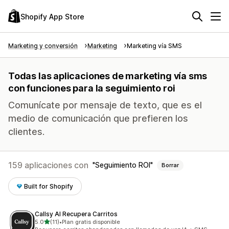
Shopify App Store
Marketing y conversión
Marketing
Marketing vía SMS
Todas las aplicaciones de marketing vía sms
con funciones para la seguimiento roi
Comunícate por mensaje de texto, que es el
medio de comunicación que prefieren los
clientes.
159 aplicaciones con
Seguimiento ROI
Borrar
Built for Shopify
Callsy AI Recupera Carritos
de 5 estrellas
5.0
(11)
•
Plan gratis disponible
11 reseñas en total