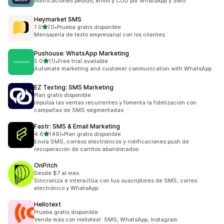
Notificaciones pedido, envío y COD por WhatsApp y SMS
Heymarket SMS
de 5 estrellas
1.0
(1)
•
Prueba gratis disponible
1 reseñas en total
Mensajería de texto empresarial con los clientes
Pushouse: WhatsApp Marketing
de 5 estrellas
5.0
(1)
•
Free trial available
1 reseñas en total
Automate marketing and customer communication with WhatsApp
EZ Texting: SMS Marketing
Plan gratis disponible
Impulsa las ventas recurrentes y fomenta la fidelización con
campañas de SMS segmentadas
Fastr: SMS & Email Marketing
de 5 estrellas
4.6
(49)
•
Plan gratis disponible
49 reseñas en total
Envía SMS, correos electrónicos y notificaciones push de
recuperación de carritos abandonados
OnPitch
Desde $7 al mes
Sincroniza e interactúa con tus suscriptores de SMS, correo
electrónico y WhatsApp.
Hellotext
Prueba gratis disponible
Vende más con Hellotext: SMS, WhatsApp, Instagram.