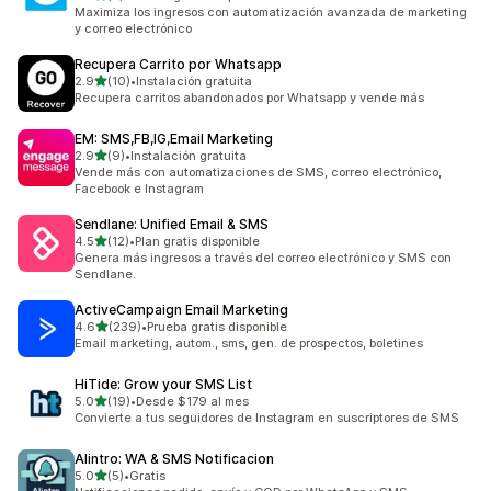
3 reseñas en total
Maximiza los ingresos con automatización avanzada de marketing
y correo electrónico
Recupera Carrito por Whatsapp
de 5 estrellas
2.9
(10)
•
Instalación gratuita
10 reseñas en total
Recupera carritos abandonados por Whatsapp y vende más
EM: SMS,FB,IG,Email Marketing
de 5 estrellas
2.9
(9)
•
Instalación gratuita
9 reseñas en total
Vende más con automatizaciones de SMS, correo electrónico,
Facebook e Instagram
Sendlane: Unified Email & SMS
de 5 estrellas
4.5
(12)
•
Plan gratis disponible
12 reseñas en total
Genera más ingresos a través del correo electrónico y SMS con
Sendlane.
ActiveCampaign Email Marketing
de 5 estrellas
4.6
(239)
•
Prueba gratis disponible
239 reseñas en total
Email marketing, autom., sms, gen. de prospectos, boletines
HiTide: Grow your SMS List
de 5 estrellas
5.0
(19)
•
Desde $179 al mes
19 reseñas en total
Convierte a tus seguidores de Instagram en suscriptores de SMS
Alintro: WA & SMS Notificacion
de 5 estrellas
5.0
(5)
•
Gratis
5 reseñas en total