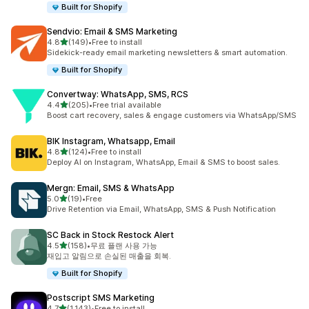
Built for Shopify
Sendvio: Email & SMS Marketing
별 5개 중
4.8
(149)
•
Free to install
총 리뷰 149개
Sidekick-ready email marketing newsletters & smart automation.
Built for Shopify
Convertway: WhatsApp, SMS, RCS
별 5개 중
4.4
(205)
•
Free trial available
총 리뷰 205개
Boost cart recovery, sales & engage customers via WhatsApp/SMS
BIK Instagram, Whatsapp, Email
별 5개 중
4.8
(124)
•
Free to install
총 리뷰 124개
Deploy AI on Instagram, WhatsApp, Email & SMS to boost sales.
Mergn: Email, SMS & WhatsApp
별 5개 중
5.0
(19)
•
Free
총 리뷰 19개
Drive Retention via Email, WhatsApp, SMS & Push Notification
SC Back in Stock Restock Alert
별 5개 중
4.5
(158)
•
무료 플랜 사용 가능
총 리뷰 158개
재입고 알림으로 손실된 매출을 회복.
Built for Shopify
Postscript SMS Marketing
별 5개 중
4.7
(1,143)
•
Free to install