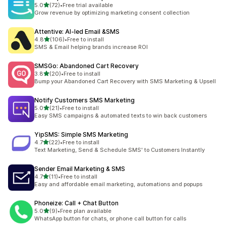
별 5개 중
5.0
(72)
•
Free trial available
총 리뷰 72개
Grow revenue by optimizing marketing consent collection
Attentive: AI‑led Email &SMS
별 5개 중
4.8
(106)
•
Free to install
총 리뷰 106개
SMS & Email helping brands increase ROI
SMSGo: Abandoned Cart Recovery
별 5개 중
3.8
(20)
•
Free to install
총 리뷰 20개
Bump your Abandoned Cart Recovery with SMS Marketing & Upsell
Notify Customers SMS Marketing
별 5개 중
5.0
(21)
•
Free to install
총 리뷰 21개
Easy SMS campaigns & automated texts to win back customers
YipSMS: Simple SMS Marketing
별 5개 중
4.7
(22)
•
Free to install
총 리뷰 22개
Text Marketing, Send & Schedule SMS' to Customers Instantly
Sender Email Marketing & SMS
별 5개 중
4.7
(11)
•
Free to install
총 리뷰 11개
Easy and affordable email marketing, automations and popups
Phoneize: Call + Chat Button
별 5개 중
5.0
(9)
•
Free plan available
총 리뷰 9개
WhatsApp button for chats, or phone call button for calls