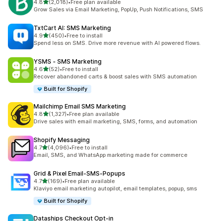
별 5개 중
4.8
(2,018)
•
Free plan available
총 리뷰 2018개
Grow Sales via Email Marketing, PopUp, Push Notifications, SMS
TxtCart AI: SMS Marketing
별 5개 중
4.9
(450)
•
Free to install
총 리뷰 450개
Spend less on SMS. Drive more revenue with AI powered flows.
YSMS ‑ SMS Marketing
별 5개 중
4.6
(52)
•
Free to install
총 리뷰 52개
Recover abandoned carts & boost sales with SMS automation
Built for Shopify
Mailchimp Email SMS Marketing
별 5개 중
4.8
(1,327)
•
Free plan available
총 리뷰 1327개
Drive sales with email marketing, SMS, forms, and automation
Shopify Messaging
별 5개 중
4.7
(4,096)
•
Free to install
총 리뷰 4096개
Email, SMS, and WhatsApp marketing made for commerce
Grid & Pixel Email‑SMS‑Popups
별 5개 중
4.7
(169)
•
Free plan available
총 리뷰 169개
Klaviyo email marketing autopilot, email templates, popup, sms
Built for Shopify
Dataships Checkout Opt‑in