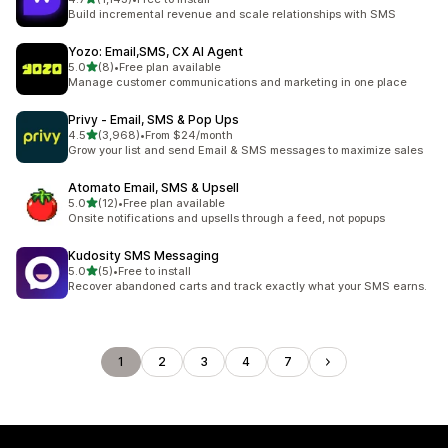
총 리뷰 1143개
Build incremental revenue and scale relationships with SMS
Yozo: Email,SMS, CX AI Agent
별 5개 중
5.0
(8)
•
Free plan available
총 리뷰 8개
Manage customer communications and marketing in one place
Privy ‑ Email, SMS & Pop Ups
별 5개 중
4.5
(3,968)
•
From $24/month
총 리뷰 3968개
Grow your list and send Email & SMS messages to maximize sales
Atomato Email, SMS & Upsell
별 5개 중
5.0
(12)
•
Free plan available
총 리뷰 12개
Onsite notifications and upsells through a feed, not popups
Kudosity SMS Messaging
별 5개 중
5.0
(5)
•
Free to install
총 리뷰 5개
Recover abandoned carts and track exactly what your SMS earns.
1
2
3
4
7