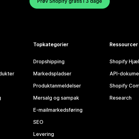
Prøv Shopify gratis i 3 dage
Topkategorier
Ressourcer
Dropshipping
Shopify Hjæ
dukter
Markedspladser
API-dokume
Produktanmeldelser
Shopify Co
g
Mersalg og sampak
Research
E-mailmarkedsføring
SEO
Levering