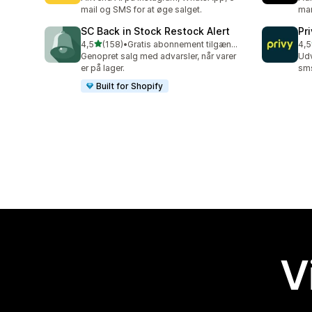
mail og SMS for at øge salget.
mar
SC Back in Stock Restock Alert
Pr
ud af 5 stjerner
4,5
(158)
•
Gratis abonnement tilgængeligt
4,5
158 anmeldelser i alt
396
Genopret salg med advarsler, når varer
Udv
er på lager.
sms
Built for Shopify
V