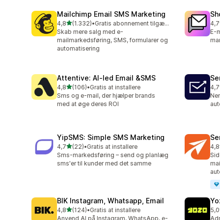
Mailchimp Email SMS Marketing
Sh
ud af 5 stjerner
4,8
(1.332)
•
Gratis abonnement tilgængeligt
4,7
1332 anmeldelser i alt
411
Skab mere salg med e-
E-m
mailmarkedsføring, SMS, formularer og
mar
automatisering
Attentive: AI‑led Email &SMS
Se
ud af 5 stjerner
4,8
(106)
•
Gratis at installere
4,7
106 anmeldelser i alt
11 
Sms og e-mail, der hjælper brands
Nem
med at øge deres ROI
aut
YipSMS: Simple SMS Marketing
Se
ud af 5 stjerner
4,7
(22)
•
Gratis at installere
4,8
22 anmeldelser i alt
149
Sms-markedsføring – send og planlæg
Sid
sms'er til kunder med det samme
mai
aut
BIK Instagram, Whatsapp, Email
Yo
ud af 5 stjerner
4,8
(124)
•
Gratis at installere
5,0
124 anmeldelser i alt
8 a
Anvend AI på Instagram, WhatsApp, e-
Adm