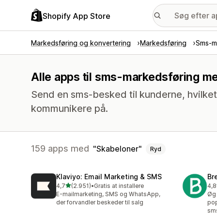
Shopify App Store
Markedsføring og konvertering
Markedsføring
Sms-m
Alle apps til sms-markedsføring m
Send en sms-besked til kunderne, hvilket
kommunikere på.
159 apps med
Skabeloner
Ryd
Klaviyo: Email Marketing & SMS
Br
ud af 5 stjerner
4,7
(2.951)
•
Gratis at installere
4,8
2951 anmeldelser i alt
202
E-mailmarketing, SMS og WhatsApp,
Øg 
der forvandler beskeder til salg
pop
sm