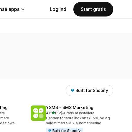
se apps
Log ind
Start gratis
Built for Shopify
ting
YSMS ‑ SMS Marketing
ud af 5 stjerner
lere
4,6
(52)
•
Gratis at installere
52 anmeldelser i alt
 mere
Gendan forladte indkøbskurve, og øg
de flows.
salget med SMS-automatisering
Built for Shopify