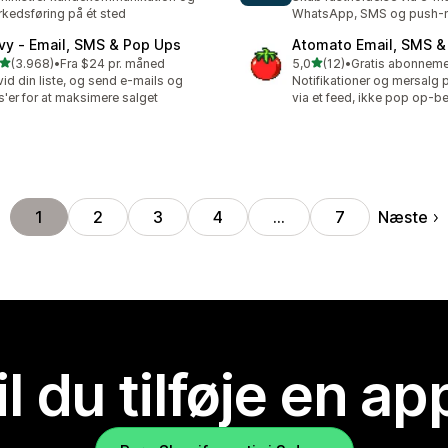
kedsføring på ét sted
WhatsApp, SMS og push-no
ivy ‑ Email, SMS & Pop Ups
Atomato Email, SMS &
ud af 5 stjerner
ud af 5 stjerner
(3.968)
•
Fra $24 pr. måned
5,0
(12)
•
8 anmeldelser i alt
12 anmeldelser i alt
id din liste, og send e-mails og
Notifikationer og mersalg 
'er for at maksimere salget
via et feed, ikke pop op-b
Næste
1
2
3
4
…
7
il du tilføje en ap