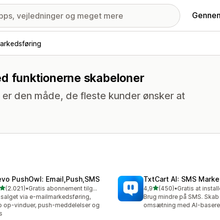
Gennem
arkedsføring
ed funktionerne skabeloner
 er den måde, de fleste kunder ønsker at
evo PushOwl: Email,Push,SMS
TxtCart AI: SMS Marke
ud af 5 stjerner
ud af 5 stjerner
(2.021)
•
Gratis abonnement tilgængeligt
4,9
(450)
•
Gratis at instal
1 anmeldelser i alt
450 anmeldelser i alt
salget via e-mailmarkedsføring,
Brug mindre på SMS. Skab
 op-vinduer, push-meddelelser og
omsætning med AI-basere
s