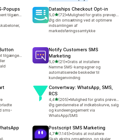
MS‑Popups
Dataships Checkout Opt‑in
ud af 5 stjerner
Gratis abonnement tilgængeligt
5,0
(72)
•
Mulighed for gratis prøveperiode
72 anmeldelser i alt
Øg din omsætning ved at optimere
skabeloner,
indsamlingen af
markedsføringssamtykke
 Button
Notify Customers SMS
Gratis abonnement tilgængeligt
Marketing
ler
ud af 5 stjerner
5,0
(21)
•
Gratis at installere
21 anmeldelser i alt
ald
Nemme SMS-kampagner og
automatiserede beskeder til
kundegenvinding
rt
Convertway: WhatsApp, SMS,
RCS
ud af 5 stjerner
re
4,4
(205)
•
Mulighed for gratis prøveperiode
205 anmeldelser i alt
orladte
Øg gendannelse af indkøbskurve, salg
d sms-
og kundeengagement via
WhatsApp/SMS
WhatsApp
Postscript SMS Marketing
ud af 5 stjerner
4,7
(1.145)
•
Gratis at installere
1145 anmeldelser i alt
il,
Skab ekstra omsætning, og skaler