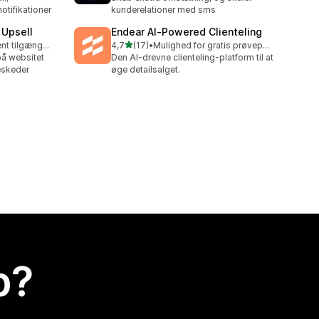
tifikationer
kunderelationer med sms
 Upsell
Endear AI‑Powered Clienteling
ud af 5 stjerner
Gratis abonnement tilgængeligt
4,7
(17)
•
Mulighed for gratis prøveperiode
17 anmeldelser i alt
på websitet
Den AI-drevne clienteling-platform til at
eskeder
øge detailsalget.
p?