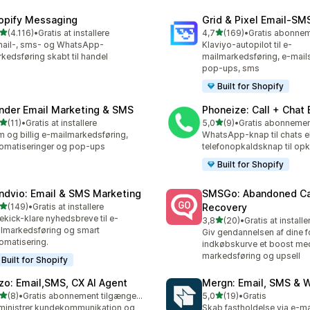
opify Messaging
Grid & Pixel Email‑S
ud af 5 stjerner
ud af 5 stjerner
(4.116)
•
Gratis at installere
4,7
(169)
•
6 anmeldelser i alt
169 anmeldelser i alt
ail-, sms- og WhatsApp-
Klaviyo-autopilot til e-
kedsføring skabt til handel
mailmarkedsføring, e-mail
pop-ups, sms
Built for Shopify
nder Email Marketing & SMS
Phoneize: Call + Chat
ud af 5 stjerner
ud af 5 stjerner
(11)
•
Gratis at installere
5,0
(9)
•
anmeldelser i alt
9 anmeldelser i alt
 og billig e-mailmarkedsføring,
WhatsApp-knap til chats el
omatiseringer og pop-ups
telefonopkaldsknap til opk
Built for Shopify
ndvio: Email & SMS Marketing
SMSGo: Abandoned Ca
ud af 5 stjerner
(149)
•
Gratis at installere
Recovery
 anmeldelser i alt
ekick-klare nyhedsbreve til e-
ud af 5 stjerner
3,8
(20)
•
Gratis at installe
20 anmeldelser i alt
lmarkedsføring og smart
Giv gendannelsen af dine f
omatisering.
indkøbskurve et boost me
markedsføring og upsell
Built for Shopify
zo: Email,SMS, CX AI Agent
Mergn: Email, SMS & 
ud af 5 stjerner
ud af 5 stjerner
(8)
•
Gratis abonnement tilgængeligt
5,0
(19)
•
Gratis
nmeldelser i alt
19 anmeldelser i alt
inistrer kundekommunikation og
Skab fastholdelse via e-ma