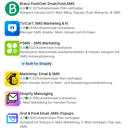
Brevo PushOwl: Email,Push,SMS
von 5 Sternen
4,8
(2.021)
•
Kostenloser Plan verfügbar
2021 Rezensionen insgesamt
Steigere Umsatz mit E-Mail-Mktg, Popups, Push-Benachr, & SMS
TxtCart: SMS Marketing & KI
von 5 Sternen
4,9
(448)
•
Kostenlose Installation
448 Rezensionen insgesamt
Weniger SMS-Kosten. Mehr Umsatz mit KI-Flows.
YSMS ‑ SMS Marketing
von 5 Sternen
4,6
(52)
•
Kostenlose Installation
52 Rezensionen insgesamt
Verlassene Warenkörbe wiederherstellen & Umsatz steigern mit
SMS-Automatisierung
Built for Shopify
Mailchimp: Email & SMS
von 5 Sternen
4,8
(1.331)
•
Kostenloser Plan verfügbar
1331 Rezensionen insgesamt
Mehr Umsatz durch E-Mail- und Marketingautomatisierung
Shopify Messaging
von 5 Sternen
4,7
(4.108)
•
Kostenlose Installation
4108 Rezensionen insgesamt
E-Mail-Marketing für Händler*innen
Grid & Pixel Email‑SMS‑Popups
von 5 Sternen
4,7
(169)
•
Kostenloser Plan verfügbar
169 Rezensionen insgesamt
Autopilot für Klaviyo-E-Mail-Marketing, E-Mail-Vorlagen, Pop-ups,
SMS