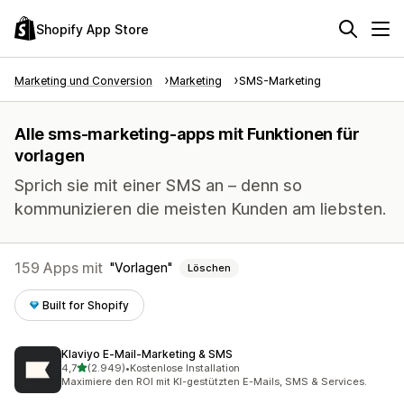
Shopify App Store
Marketing und Conversion
Marketing
SMS-Marketing
Alle sms-marketing-apps mit Funktionen für
vorlagen
Sprich sie mit einer SMS an – denn so
kommunizieren die meisten Kunden am liebsten.
159 Apps mit
Vorlagen
Löschen
Built for Shopify
Klaviyo E‑Mail‑Marketing & SMS
von 5 Sternen
4,7
(2.949)
•
Kostenlose Installation
2949 Rezensionen insgesamt
Maximiere den ROI mit KI-gestützten E-Mails, SMS & Services.