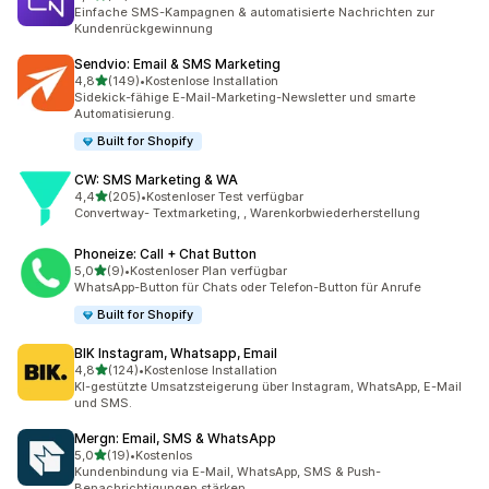
21 Rezensionen insgesamt
Einfache SMS-Kampagnen & automatisierte Nachrichten zur
Kundenrückgewinnung
Sendvio: Email & SMS Marketing
von 5 Sternen
4,8
(149)
•
Kostenlose Installation
149 Rezensionen insgesamt
Sidekick-fähige E-Mail-Marketing-Newsletter und smarte
Automatisierung.
Built for Shopify
CW: SMS Marketing & WA
von 5 Sternen
4,4
(205)
•
Kostenloser Test verfügbar
205 Rezensionen insgesamt
Convertway- Textmarketing, , Warenkorbwiederherstellung
Phoneize: Call + Chat Button
von 5 Sternen
5,0
(9)
•
Kostenloser Plan verfügbar
9 Rezensionen insgesamt
WhatsApp-Button für Chats oder Telefon-Button für Anrufe
Built for Shopify
BIK Instagram, Whatsapp, Email
von 5 Sternen
4,8
(124)
•
Kostenlose Installation
124 Rezensionen insgesamt
KI-gestützte Umsatzsteigerung über Instagram, WhatsApp, E-Mail
und SMS.
Mergn: Email, SMS & WhatsApp
von 5 Sternen
5,0
(19)
•
Kostenlos
19 Rezensionen insgesamt
Kundenbindung via E-Mail, WhatsApp, SMS & Push-
Benachrichtigungen stärken