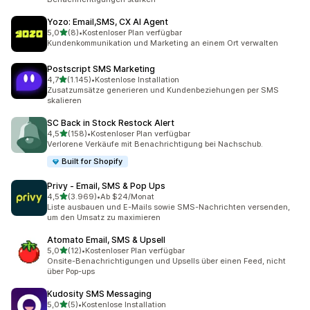
Yozo: Email,SMS, CX AI Agent
von 5 Sternen
5,0
(8)
•
Kostenloser Plan verfügbar
8 Rezensionen insgesamt
Kundenkommunikation und Marketing an einem Ort verwalten
Postscript SMS Marketing
von 5 Sternen
4,7
(1.145)
•
Kostenlose Installation
1145 Rezensionen insgesamt
Zusatzumsätze generieren und Kundenbeziehungen per SMS
skalieren
SC Back in Stock Restock Alert
von 5 Sternen
4,5
(158)
•
Kostenloser Plan verfügbar
158 Rezensionen insgesamt
Verlorene Verkäufe mit Benachrichtigung bei Nachschub.
Built for Shopify
Privy ‑ Email, SMS & Pop Ups
von 5 Sternen
4,5
(3.969)
•
Ab $24/Monat
3969 Rezensionen insgesamt
Liste ausbauen und E-Mails sowie SMS-Nachrichten versenden,
um den Umsatz zu maximieren
Atomato Email, SMS & Upsell
von 5 Sternen
5,0
(12)
•
Kostenloser Plan verfügbar
12 Rezensionen insgesamt
Onsite-Benachrichtigungen und Upsells über einen Feed, nicht
über Pop-ups
Kudosity SMS Messaging
von 5 Sternen
5,0
(5)
•
Kostenlose Installation
5 Rezensionen insgesamt