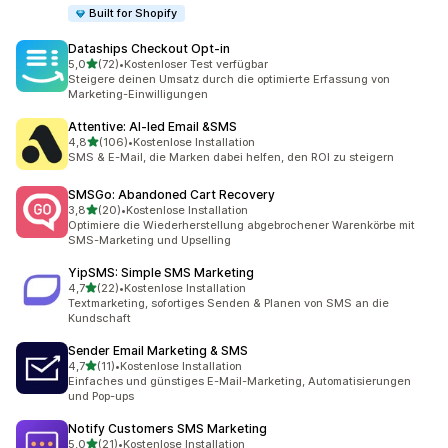
Built for Shopify
Dataships Checkout Opt‑in
von 5 Sternen
5,0
(72)
•
Kostenloser Test verfügbar
72 Rezensionen insgesamt
Steigere deinen Umsatz durch die optimierte Erfassung von
Marketing-Einwilligungen
Attentive: AI‑led Email &SMS
von 5 Sternen
4,8
(106)
•
Kostenlose Installation
106 Rezensionen insgesamt
SMS & E-Mail, die Marken dabei helfen, den ROI zu steigern
SMSGo: Abandoned Cart Recovery
von 5 Sternen
3,8
(20)
•
Kostenlose Installation
20 Rezensionen insgesamt
Optimiere die Wiederherstellung abgebrochener Warenkörbe mit
SMS-Marketing und Upselling
YipSMS: Simple SMS Marketing
von 5 Sternen
4,7
(22)
•
Kostenlose Installation
22 Rezensionen insgesamt
Textmarketing, sofortiges Senden & Planen von SMS an die
Kundschaft
Sender Email Marketing & SMS
von 5 Sternen
4,7
(11)
•
Kostenlose Installation
11 Rezensionen insgesamt
Einfaches und günstiges E-Mail-Marketing, Automatisierungen
und Pop-ups
Notify Customers SMS Marketing
von 5 Sternen
5,0
(21)
•
Kostenlose Installation