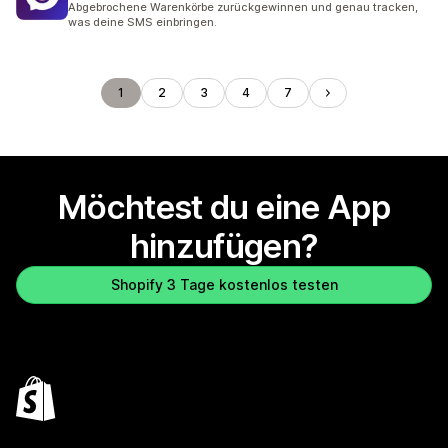
Abgebrochene Warenkörbe zurückgewinnen und genau tracken,
was deine SMS einbringen.
1
2
3
4
7
Möchtest du eine App
hinzufügen?
Shopify 3 Tage kostenlos testen