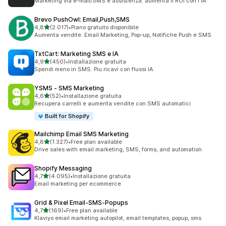
Marketing via e-mail/SMS e assistenza: aumenta il ROI con l'IA
Brevo PushOwl: Email,Push,SMS
stelle su 5
4,8
(2.017)
•
Piano gratuito disponibile
2017 recensioni totali
Aumenta vendite: Email Marketing, Pop-up, Notifiche Push e SMS
TxtCart: Marketing SMS e IA
stelle su 5
4,9
(450)
•
Installazione gratuita
450 recensioni totali
Spendi meno in SMS. Piu ricavi con flussi IA.
YSMS ‑ SMS Marketing
stelle su 5
4,6
(52)
•
Installazione gratuita
52 recensioni totali
Recupera carrelli e aumenta vendite con SMS automatici
Built for Shopify
Mailchimp Email SMS Marketing
stelle su 5
4,8
(1.327)
•
Free plan available
1327 recensioni totali
Drive sales with email marketing, SMS, forms, and automation
Shopify Messaging
stelle su 5
4,7
(4.095)
•
Installazione gratuita
4095 recensioni totali
Email marketing per ecommerce
Grid & Pixel Email‑SMS‑Popups
stelle su 5
4,7
(169)
•
Free plan available
169 recensioni totali
Klaviyo email marketing autopilot, email templates, popup, sms