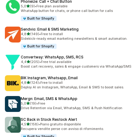
Phoneize: Call + Chat Button
stelle su 5
5,0
(9)
•
Free plan available
9 recensioni totali
WhatsApp button for chats, or phone call button for calls
Built for Shopify
Sendvio: Email & SMS Marketing
stelle su 5
4,8
(149)
•
Free to install
149 recensioni totali
Sidekick-ready email marketing newsletters & smart automation.
Built for Shopify
Convertway: WhatsApp, SMS, RCS
stelle su 5
4,4
(205)
•
Free trial available
205 recensioni totali
Boost cart recovery, sales & engage customers via WhatsApp/SMS
BIK Instagram, Whatsapp, Email
stelle su 5
4,8
(124)
•
Free to install
124 recensioni totali
Deploy AI on Instagram, WhatsApp, Email & SMS to boost sales.
Mergn: Email, SMS & WhatsApp
stelle su 5
5,0
(19)
•
Free
19 recensioni totali
Drive Retention via Email, WhatsApp, SMS & Push Notification
SC Back in Stock Restock Alert
stelle su 5
4,5
(158)
•
Piano gratuito disponibile
158 recensioni totali
Recupera vendite perse con avviso di rifornimento.
Built for Shopify