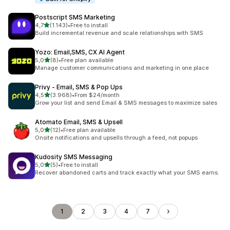
Postscript SMS Marketing
stelle su 5
4,7
(1.143)
•
Free to install
1143 recensioni totali
Build incremental revenue and scale relationships with SMS
Yozo: Email,SMS, CX AI Agent
stelle su 5
5,0
(8)
•
Free plan available
8 recensioni totali
Manage customer communications and marketing in one place
Privy ‑ Email, SMS & Pop Ups
stelle su 5
4,5
(3.968)
•
From $24/month
3968 recensioni totali
Grow your list and send Email & SMS messages to maximize sales
Atomato Email, SMS & Upsell
stelle su 5
5,0
(12)
•
Free plan available
12 recensioni totali
Onsite notifications and upsells through a feed, not popups
Kudosity SMS Messaging
stelle su 5
5,0
(5)
•
Free to install
5 recensioni totali
Recover abandoned carts and track exactly what your SMS earns.
1
2
3
4
7