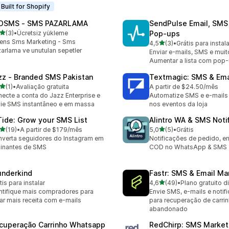
Built for Shopify
DSMS ‑ SMS PAZARLAMA
SendPulse Email, SMS
de 5 estrelas
(3)
•
Ücretsiz yükleme
Pop‑ups
valiações ao todo
ens Sms Marketing - Sms
de 5 estrelas
4,5
(3)
•
Grátis para instala
3 avaliações ao todo
arlama ve unutulan sepetler
Enviar e-mails, SMS e muit
Aumentar a lista com pop-
zz ‑ Branded SMS Pakistan
Textmagic: SMS & Ema
de 5 estrelas
(1)
•
Avaliação gratuita
A partir de $24.50/mês
valiações ao todo
ecte a conta do Jazz Enterprise e
Automatize SMS e e-mail
ie SMS instantâneo e em massa
nos eventos da loja
Tide: Grow your SMS List
Alintro WA & SMS Noti
de 5 estrelas
de 5 estrelas
(19)
•
A partir de $179/mês
5,0
(5)
•
Grátis
avaliações ao todo
5 avaliações ao todo
verta seguidores do Instagram em
Notificações de pedido, en
inantes de SMS
COD no WhatsApp & SMS
nderkind
Fastr: SMS & Email Ma
de 5 estrelas
tis para instalar
4,6
(49)
•
Plano gratuito d
49 avaliações ao todo
ntifique mais compradores para
Envie SMS, e-mails e notif
ar mais receita com e-mails
para recuperação de carri
abandonado
cuperação Carrinho Whatsapp
RedChirp: SMS Market