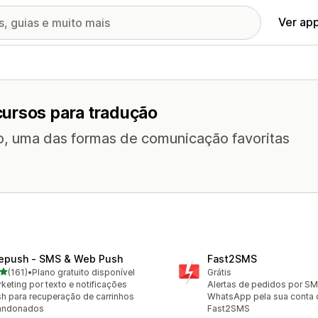
Ver ap
cursos para tradução
o, uma das formas de comunicação favoritas
repush ‑ SMS & Web Push
Fast2SMS
de 5 estrelas
(161)
•
Plano gratuito disponível
Grátis
 avaliações ao todo
keting por texto e notificações
Alertas de pedidos por SM
h para recuperação de carrinhos
WhatsApp pela sua conta 
andonados
Fast2SMS