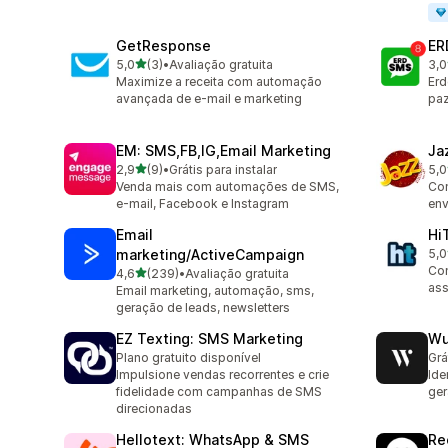
GetResponse
ER
de 5 estrelas
5,0
(3)
•
Avaliação gratuita
3,0
3 avaliações ao todo
3 a
Maximize a receita com automação
Erd
avançada de e-mail e marketing
paz
EM: SMS,FB,IG,Email Marketing
Ja
de 5 estrelas
2,9
(9)
•
Grátis para instalar
5,0
9 avaliações ao todo
1 a
Venda mais com automações de SMS,
Con
e-mail, Facebook e Instagram
env
Email
Hi
marketing/ActiveCampaign
5,0
19 
Con
de 5 estrelas
4,6
(239)
•
Avaliação gratuita
239 avaliações ao todo
ass
Email marketing, automação, sms,
geração de leads, newsletters
EZ Texting: SMS Marketing
Wu
Plano gratuito disponível
Grá
Impulsione vendas recorrentes e crie
Ide
fidelidade com campanhas de SMS
ger
direcionadas
Hellotext: WhatsApp & SMS
Re