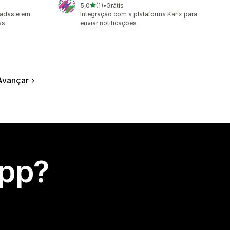
de 5 estrelas
5,0
(1)
•
Grátis
1 avaliações ao todo
radas e em
Integração com a plataforma Karix para
as
enviar notificações
Avançar
app?