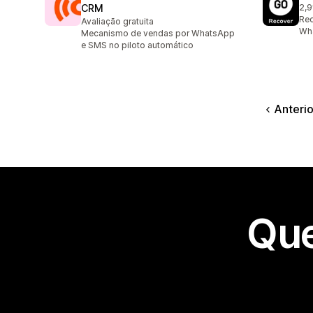
CRM
2,9
10 
Rec
Avaliação gratuita
Wh
Mecanismo de vendas por WhatsApp
e SMS no piloto automático
Anterio
Que