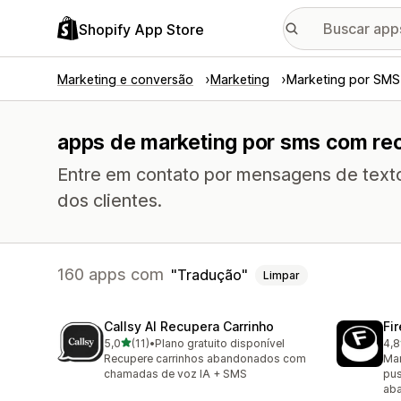
Shopify App Store
Marketing e conversão
Marketing
Marketing por SMS
apps de marketing por sms com re
Entre em contato por mensagens de text
dos clientes.
160 apps com
Tradução
Limpar
Callsy AI Recupera Carrinho
Fi
de 5 estrelas
5,0
(11)
•
Plano gratuito disponível
4,8
11 avaliações ao todo
161
Recupere carrinhos abandonados com
Mar
chamadas de voz IA + SMS
pus
ab