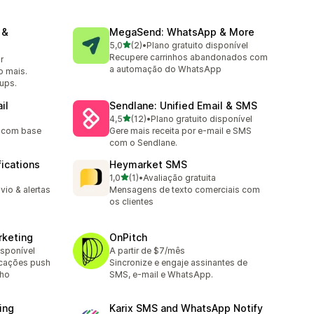
 &
MegaSend: WhatsApp & More
de 5 estrelas
5,0
(2)
•
Plano gratuito disponível
2 avaliações ao todo
Recupere carrinhos abandonados com
r
a automação do WhatsApp
o mais.
ups.
il
Sendlane: Unified Email & SMS
de 5 estrelas
4,5
(12)
•
Plano gratuito disponível
12 avaliações ao todo
s com base
Gere mais receita por e-mail e SMS
com o Sendlane.
fications
Heymarket SMS
de 5 estrelas
1,0
(1)
•
Avaliação gratuita
1 avaliações ao todo
vio & alertas
Mensagens de texto comerciais com
os clientes
rketing
OnPitch
isponível
A partir de $7/mês
icações push
Sincronize e engaje assinantes de
nho
SMS, e-mail e WhatsApp.
ing
Karix SMS and WhatsApp Notify