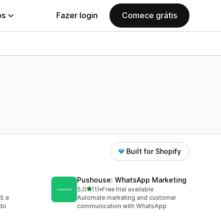
ps
Fazer login
Comece grátis
Built for Shopify
Pushouse: WhatsApp Marketing
de 5 estrelas
5,0
(1)
•
Free trial available
1 avaliações ao todo
S e
Automate marketing and customer
do
communication with WhatsApp