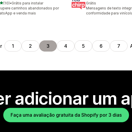
de 5 estrelas
(10)
•
Grátis para instalar
Grátis
avaliações ao todo
upere carrinhos abandonados por
Mensagens de texto integ
atsApp e venda mais
conformidade para vinícol
r
1
2
3
4
5
6
7
r adicionar um 
Faça uma avaliação gratuita da Shopify por 3 dias