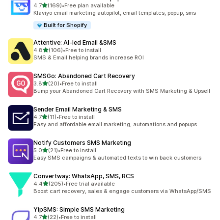
5つ星中
4.7
(169)
•
Free plan available
合計レビュー数：169件
Klaviyo email marketing autopilot, email templates, popup, sms
Built for Shopify
Attentive: AI‑led Email &SMS
5つ星中
4.8
(106)
•
Free to install
合計レビュー数：106件
SMS & Email helping brands increase ROI
SMSGo: Abandoned Cart Recovery
5つ星中
3.8
(20)
•
Free to install
合計レビュー数：20件
Bump your Abandoned Cart Recovery with SMS Marketing & Upsell
Sender Email Marketing & SMS
5つ星中
4.7
(11)
•
Free to install
合計レビュー数：11件
Easy and affordable email marketing, automations and popups
Notify Customers SMS Marketing
5つ星中
5.0
(21)
•
Free to install
合計レビュー数：21件
Easy SMS campaigns & automated texts to win back customers
Convertway: WhatsApp, SMS, RCS
5つ星中
4.4
(205)
•
Free trial available
合計レビュー数：205件
Boost cart recovery, sales & engage customers via WhatsApp/SMS
YipSMS: Simple SMS Marketing
5つ星中
4.7
(22)
•
Free to install