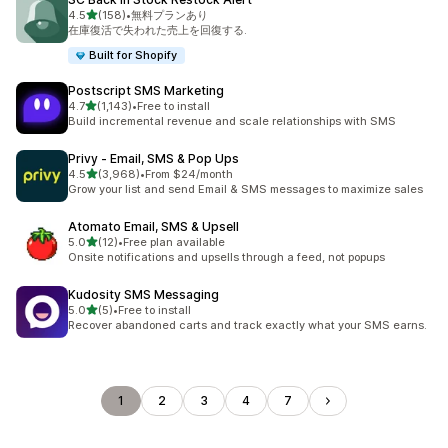
5つ星中
4.5
(158)
•
無料プランあり
合計レビュー数：158件
在庫復活で失われた売上を回復する.
Built for Shopify
Postscript SMS Marketing
5つ星中
4.7
(1,143)
•
Free to install
合計レビュー数：1143件
Build incremental revenue and scale relationships with SMS
Privy ‑ Email, SMS & Pop Ups
5つ星中
4.5
(3,968)
•
From $24/month
合計レビュー数：3968件
Grow your list and send Email & SMS messages to maximize sales
Atomato Email, SMS & Upsell
5つ星中
5.0
(12)
•
Free plan available
合計レビュー数：12件
Onsite notifications and upsells through a feed, not popups
Kudosity SMS Messaging
5つ星中
5.0
(5)
•
Free to install
合計レビュー数：5件
Recover abandoned carts and track exactly what your SMS earns.
1
2
3
4
7