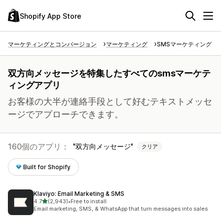
Shopify App Store
マーケティングとコンバージョン
マーケティング
SMSマーケティング
双方向メッセージを特集したすべてのsmsマーケテ
ィングアプリ
お客様の大半が連絡手段として好むテキストメッセ
ージでアプローチできます。
160個のアプリ：
双方向メッセージ
クリア
Built for Shopify
Klaviyo: Email Marketing & SMS
5つ星中
4.7
(2,943)
•
Free to install
合計レビュー数：2943件
Email marketing, SMS, & WhatsApp that turn messages into sales