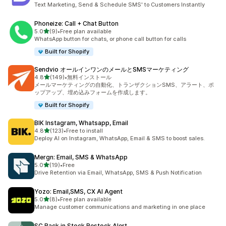
合計レビュー数：22件
Text Marketing, Send & Schedule SMS' to Customers Instantly
Phoneize: Call + Chat Button
5つ星中
5.0
(9)
•
Free plan available
合計レビュー数：9件
WhatsApp button for chats, or phone call button for calls
Built for Shopify
Sendvio オールインワンのメールとSMSマーケティング
5つ星中
4.8
(149)
•
無料インストール
合計レビュー数：149件
メールマーケティングの自動化、トランザクションSMS、アラート、ポ
ップアップ、埋め込みフォームを作成します。
Built for Shopify
BIK Instagram, Whatsapp, Email
5つ星中
4.8
(123)
•
Free to install
合計レビュー数：123件
Deploy AI on Instagram, WhatsApp, Email & SMS to boost sales.
Mergn: Email, SMS & WhatsApp
5つ星中
5.0
(19)
•
Free
合計レビュー数：19件
Drive Retention via Email, WhatsApp, SMS & Push Notification
Yozo: Email,SMS, CX AI Agent
5つ星中
5.0
(8)
•
Free plan available
合計レビュー数：8件
Manage customer communications and marketing in one place
SC Back in Stock Restock Alert