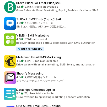
Brevo PushOwl: Email,Push,SMS
5つ星中
4.8
(2,015)
•
Free plan available
合計レビュー数：2015件
Grow Sales via Email Marketing, PopUp, Push Notifications, SMS
TxtCart: SMSマーケティング＆AI
5つ星中
4.9
(449)
•
無料インストール
合計レビュー数：449件
SMSコスト削減。AIフローで収益を拡大。
YSMS ‑ SMS Marketing
5つ星中
4.6
(52)
•
Free to install
合計レビュー数：52件
Recover abandoned carts & boost sales with SMS automation
Built for Shopify
Mailchimp Email SMS Marketing
5つ星中
4.8
(1,325)
•
Free plan available
合計レビュー数：1325件
Drive sales with email marketing, SMS, forms, and automation
Shopify Messaging
5つ星中
4.8
(4,092)
•
無料インストール
合計レビュー数：4092件
コマースのためのメールマーケティング
Dataships Checkout Opt‑in
5つ星中
5.0
(72)
•
Free trial available
合計レビュー数：72件
Grow revenue by optimizing marketing consent collection
Grid & Pixel Email‑SMS‑Popups