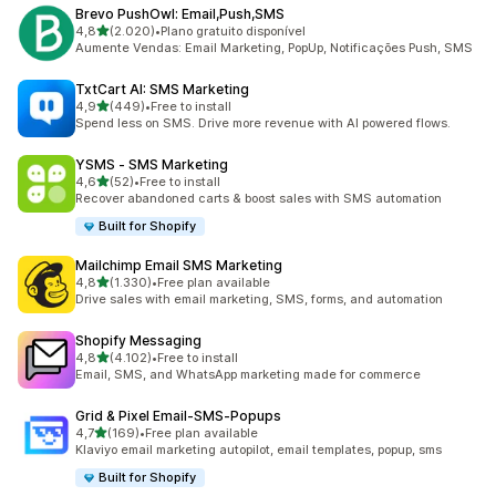
Brevo PushOwl: Email,Push,SMS
de 5 estrelas
4,8
(2.020)
•
Plano gratuito disponível
2020 total de avaliações
Aumente Vendas: Email Marketing, PopUp, Notificações Push, SMS
TxtCart AI: SMS Marketing
de 5 estrelas
4,9
(449)
•
Free to install
449 total de avaliações
Spend less on SMS. Drive more revenue with AI powered flows.
YSMS ‑ SMS Marketing
de 5 estrelas
4,6
(52)
•
Free to install
52 total de avaliações
Recover abandoned carts & boost sales with SMS automation
Built for Shopify
Mailchimp Email SMS Marketing
de 5 estrelas
4,8
(1.330)
•
Free plan available
1330 total de avaliações
Drive sales with email marketing, SMS, forms, and automation
Shopify Messaging
de 5 estrelas
4,8
(4.102)
•
Free to install
4102 total de avaliações
Email, SMS, and WhatsApp marketing made for commerce
Grid & Pixel Email‑SMS‑Popups
de 5 estrelas
4,7
(169)
•
Free plan available
169 total de avaliações
Klaviyo email marketing autopilot, email templates, popup, sms
Built for Shopify