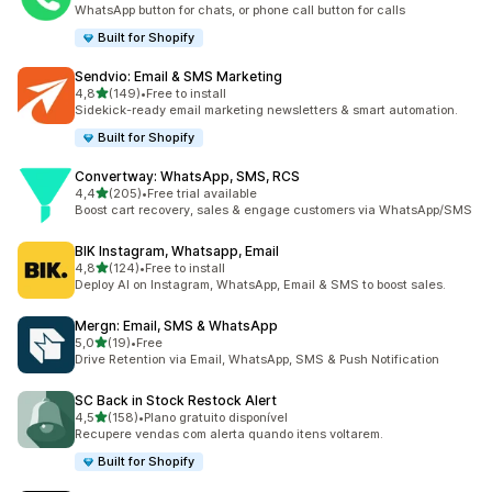
9 total de avaliações
WhatsApp button for chats, or phone call button for calls
Built for Shopify
Sendvio: Email & SMS Marketing
de 5 estrelas
4,8
(149)
•
Free to install
149 total de avaliações
Sidekick-ready email marketing newsletters & smart automation.
Built for Shopify
Convertway: WhatsApp, SMS, RCS
de 5 estrelas
4,4
(205)
•
Free trial available
205 total de avaliações
Boost cart recovery, sales & engage customers via WhatsApp/SMS
BIK Instagram, Whatsapp, Email
de 5 estrelas
4,8
(124)
•
Free to install
124 total de avaliações
Deploy AI on Instagram, WhatsApp, Email & SMS to boost sales.
Mergn: Email, SMS & WhatsApp
de 5 estrelas
5,0
(19)
•
Free
19 total de avaliações
Drive Retention via Email, WhatsApp, SMS & Push Notification
SC Back in Stock Restock Alert
de 5 estrelas
4,5
(158)
•
Plano gratuito disponível
158 total de avaliações
Recupere vendas com alerta quando itens voltarem.
Built for Shopify