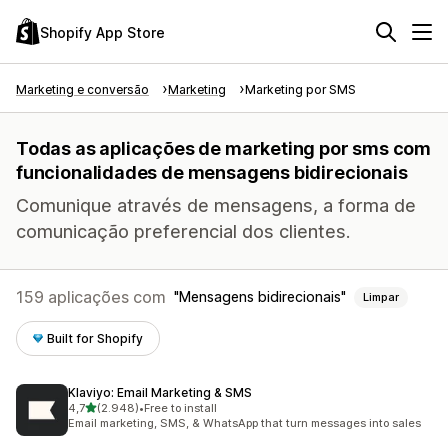
Shopify App Store
Marketing e conversão
Marketing
Marketing por SMS
Todas as aplicações de marketing por sms com
funcionalidades de mensagens bidirecionais
Comunique através de mensagens, a forma de
comunicação preferencial dos clientes.
159 aplicações com
Mensagens bidirecionais
Limpar
Built for Shopify
Klaviyo: Email Marketing & SMS
de 5 estrelas
4,7
(2.948)
•
Free to install
2948 total de avaliações
Email marketing, SMS, & WhatsApp that turn messages into sales