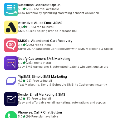
Dataships Checkout Opt‑in
de 5 estrelas
5,0
(72)
•
Free trial available
72 total de avaliações
Grow revenue by optimizing marketing consent collection
Attentive: AI‑led Email &SMS
de 5 estrelas
4,8
(106)
•
Free to install
106 total de avaliações
SMS & Email helping brands increase ROI
SMSGo: Abandoned Cart Recovery
de 5 estrelas
3,8
(20)
•
Free to install
20 total de avaliações
Bump your Abandoned Cart Recovery with SMS Marketing & Upsell
Notify Customers SMS Marketing
de 5 estrelas
5,0
(21)
•
Free to install
21 total de avaliações
Easy SMS campaigns & automated texts to win back customers
YipSMS: Simple SMS Marketing
de 5 estrelas
4,7
(22)
•
Free to install
22 total de avaliações
Text Marketing, Send & Schedule SMS' to Customers Instantly
Sender Email Marketing & SMS
de 5 estrelas
4,7
(11)
•
Free to install
11 total de avaliações
Easy and affordable email marketing, automations and popups
Phoneize: Call + Chat Button
de 5 estrelas
5,0
(9)
•
Free plan available