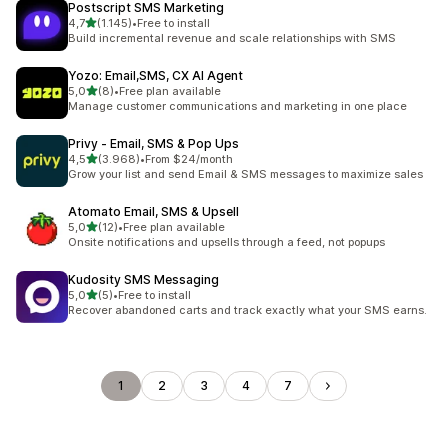
Postscript SMS Marketing
de 5 estrelas
4,7
(1.145)
•
Free to install
1145 total de avaliações
Build incremental revenue and scale relationships with SMS
Yozo: Email,SMS, CX AI Agent
de 5 estrelas
5,0
(8)
•
Free plan available
8 total de avaliações
Manage customer communications and marketing in one place
Privy ‑ Email, SMS & Pop Ups
de 5 estrelas
4,5
(3.968)
•
From $24/month
3968 total de avaliações
Grow your list and send Email & SMS messages to maximize sales
Atomato Email, SMS & Upsell
de 5 estrelas
5,0
(12)
•
Free plan available
12 total de avaliações
Onsite notifications and upsells through a feed, not popups
Kudosity SMS Messaging
de 5 estrelas
5,0
(5)
•
Free to install
5 total de avaliações
Recover abandoned carts and track exactly what your SMS earns.
1
2
3
4
7