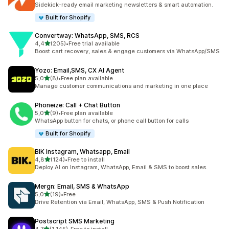
Totalt 149 omtaler
Sidekick-ready email marketing newsletters & smart automation.
Built for Shopify
Convertway: WhatsApp, SMS, RCS
av 5 stjerner
4,4
(205)
•
Free trial available
Totalt 205 omtaler
Boost cart recovery, sales & engage customers via WhatsApp/SMS
Yozo: Email,SMS, CX AI Agent
av 5 stjerner
5,0
(8)
•
Free plan available
Totalt 8 omtaler
Manage customer communications and marketing in one place
Phoneize: Call + Chat Button
av 5 stjerner
5,0
(9)
•
Free plan available
Totalt 9 omtaler
WhatsApp button for chats, or phone call button for calls
Built for Shopify
BIK Instagram, Whatsapp, Email
av 5 stjerner
4,8
(124)
•
Free to install
Totalt 124 omtaler
Deploy AI on Instagram, WhatsApp, Email & SMS to boost sales.
Mergn: Email, SMS & WhatsApp
av 5 stjerner
5,0
(19)
•
Free
Totalt 19 omtaler
Drive Retention via Email, WhatsApp, SMS & Push Notification
Postscript SMS Marketing
av 5 stjerner