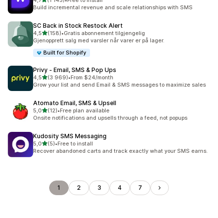
4,7
(1 145)
•
Free to install
Totalt 1145 omtaler
Build incremental revenue and scale relationships with SMS
SC Back in Stock Restock Alert
av 5 stjerner
4,5
(158)
•
Gratis abonnement tilgjengelig
Totalt 158 omtaler
Gjenopprett salg med varsler når varer er på lager.
Built for Shopify
Privy ‑ Email, SMS & Pop Ups
av 5 stjerner
4,5
(3 969)
•
From $24/month
Totalt 3969 omtaler
Grow your list and send Email & SMS messages to maximize sales
Atomato Email, SMS & Upsell
av 5 stjerner
5,0
(12)
•
Free plan available
Totalt 12 omtaler
Onsite notifications and upsells through a feed, not popups
Kudosity SMS Messaging
av 5 stjerner
5,0
(5)
•
Free to install
Totalt 5 omtaler
Recover abandoned carts and track exactly what your SMS earns.
1
2
3
4
7