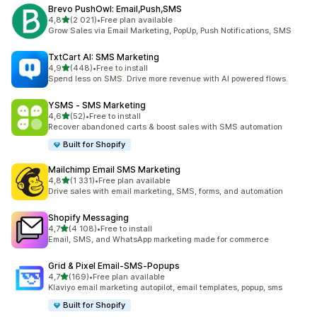
Brevo PushOwl: Email,Push,SMS
av 5 stjerner
4,8
(2 021)
•
Free plan available
Totalt 2021 omtaler
Grow Sales via Email Marketing, PopUp, Push Notifications, SMS
TxtCart AI: SMS Marketing
av 5 stjerner
4,9
(448)
•
Free to install
Totalt 448 omtaler
Spend less on SMS. Drive more revenue with AI powered flows.
YSMS ‑ SMS Marketing
av 5 stjerner
4,6
(52)
•
Free to install
Totalt 52 omtaler
Recover abandoned carts & boost sales with SMS automation
Built for Shopify
Mailchimp Email SMS Marketing
av 5 stjerner
4,8
(1 331)
•
Free plan available
Totalt 1331 omtaler
Drive sales with email marketing, SMS, forms, and automation
Shopify Messaging
av 5 stjerner
4,7
(4 108)
•
Free to install
Totalt 4108 omtaler
Email, SMS, and WhatsApp marketing made for commerce
Grid & Pixel Email‑SMS‑Popups
av 5 stjerner
4,7
(169)
•
Free plan available
Totalt 169 omtaler
Klaviyo email marketing autopilot, email templates, popup, sms
Built for Shopify