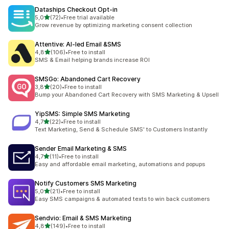
Dataships Checkout Opt‑in
av 5 stjerner
5,0
(72)
•
Free trial available
Totalt 72 omtaler
Grow revenue by optimizing marketing consent collection
Attentive: AI‑led Email &SMS
av 5 stjerner
4,8
(106)
•
Free to install
Totalt 106 omtaler
SMS & Email helping brands increase ROI
SMSGo: Abandoned Cart Recovery
av 5 stjerner
3,8
(20)
•
Free to install
Totalt 20 omtaler
Bump your Abandoned Cart Recovery with SMS Marketing & Upsell
YipSMS: Simple SMS Marketing
av 5 stjerner
4,7
(22)
•
Free to install
Totalt 22 omtaler
Text Marketing, Send & Schedule SMS' to Customers Instantly
Sender Email Marketing & SMS
av 5 stjerner
4,7
(11)
•
Free to install
Totalt 11 omtaler
Easy and affordable email marketing, automations and popups
Notify Customers SMS Marketing
av 5 stjerner
5,0
(21)
•
Free to install
Totalt 21 omtaler
Easy SMS campaigns & automated texts to win back customers
Sendvio: Email & SMS Marketing
av 5 stjerner
4,8
(149)
•
Free to install