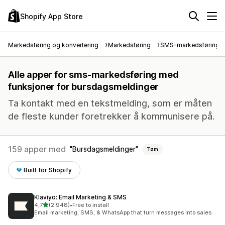
Shopify App Store
Markedsføring og konvertering
Markedsføring
SMS-markedsføring
Alle apper for sms-markedsføring med
funksjoner for bursdagsmeldinger
Ta kontakt med en tekstmelding, som er måten
de fleste kunder foretrekker å kommunisere på.
159 apper med
Bursdagsmeldinger
Tøm
Built for Shopify
Klaviyo: Email Marketing & SMS
av 5 stjerner
4,7
(2 948)
•
Free to install
Totalt 2948 omtaler
Email marketing, SMS, & WhatsApp that turn messages into sales