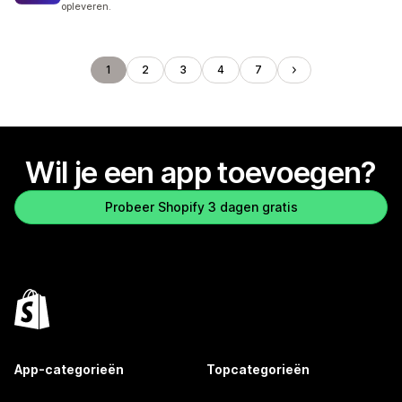
opleveren.
1
2
3
4
7
Wil je een app toevoegen?
Probeer Shopify 3 dagen gratis
App-categorieën
Topcategorieën