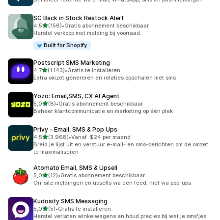
SC Back in Stock Restock Alert
van 5 sterren
4,5
(158)
•
Gratis abonnement beschikbaar
158 recensies in totaal
Herstel verkoop met melding bij voorraad.
Built for Shopify
Postscript SMS Marketing
van 5 sterren
4,7
(1.143)
•
Gratis te installeren
1143 recensies in totaal
Extra omzet genereren en relaties opschalen met sms
Yozo: Email,SMS, CX AI Agent
van 5 sterren
5,0
(8)
•
Gratis abonnement beschikbaar
8 recensies in totaal
Beheer klantcommunicatie en marketing op één plek
Privy ‑ Email, SMS & Pop Ups
van 5 sterren
4,5
(3.968)
•
Vanaf $24 per maand
3968 recensies in totaal
Breid je lijst uit en verstuur e-mail- en sms-berichten om de omzet
te maximaliseren
Atomato Email, SMS & Upsell
van 5 sterren
5,0
(12)
•
Gratis abonnement beschikbaar
12 recensies in totaal
On-site meldingen en upsells via een feed, niet via pop-ups
Kudosity SMS Messaging
van 5 sterren
5,0
(5)
•
Gratis te installeren
5 recensies in totaal
Herstel verlaten winkelwagens en houd precies bij wat je sms'jes