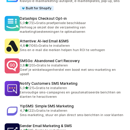
Klaviyo-e-mailmarketing-autopilot, e-mailtemplates, pop-up, sms
Built for Shopify
Dataships Checkout Opt‑in
van 5 sterren
5,0
(72)
•
Gratis proefperiode beschikbaar
72 recensies in totaal
Verhoog je omzet door de verzameling van
marketingtoestemmingen te optimaliseren
Attentive: AI‑led Email &SMS
van 5 sterren
4,8
(106)
•
Gratis te installeren
106 recensies in totaal
Sms en e-mail die merken helpen hun ROI te verhogen
SMSGo: Abandoned Cart Recovery
van 5 sterren
3,8
(20)
•
Gratis te installeren
20 recensies in totaal
Geef je winkelwagenherstel een boost met sms-marketing en
upsell
Notify Customers SMS Marketing
van 5 sterren
5,0
(21)
•
Gratis te installeren
21 recensies in totaal
Eenvoudige sms-campagnes en geautomatiseerde berichten om
klanten te heractiveren
YipSMS: Simple SMS Marketing
van 5 sterren
4,7
(22)
•
Gratis te installeren
22 recensies in totaal
Sms-marketing, stuur en plan direct sms-berichten in voor klanten
Sender Email Marketing & SMS