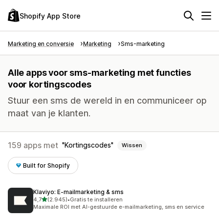
Shopify App Store
Marketing en conversie
Marketing
Sms-marketing
Alle apps voor sms-marketing met functies
voor kortingscodes
Stuur een sms de wereld in en communiceer op
maat van je klanten.
159 apps met
Kortingscodes
Wissen
Built for Shopify
Klaviyo: E‑mailmarketing & sms
van 5 sterren
4,7
(2.945)
•
Gratis te installeren
2945 recensies in totaal
Maximale ROI met AI-gestuurde e-mailmarketing, sms en service