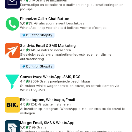
van 5 sterren
4,7
(11)
•
Gratis te installeren
11 recensies in totaal
Eenvoudige en betaalbare e-mailmarketing, automatiseringen en
pop-ups
Phoneize: Call + Chat Button
van 5 sterren
5,0
(9)
•
Gratis abonnement beschikbaar
9 recensies in totaal
WhatsApp-knop voor chats of belknop voor telefoontjes
Built for Shopify
Sendvio: Email & SMS Marketing
van 5 sterren
4,8
(149)
•
Gratis te installeren
149 recensies in totaal
Sidekick-ready e-mailmarketingnieuwsbrieven en slimme
automatisering.
Built for Shopify
Convertway: WhatsApp, SMS, RCS
van 5 sterren
4,4
(205)
•
Gratis proefperiode beschikbaar
205 recensies in totaal
Stimuleer winkelwagenherstel en omzet, en betrek klanten via
WhatsApp/SMS
BIK Instagram, Whatsapp, Email
van 5 sterren
4,8
(124)
•
Gratis te installeren
124 recensies in totaal
AI inzetten op Instagram, WhatsApp, e-mail en sms om de omzet te
verhogen.
Mergn: Email, SMS & WhatsApp
van 5 sterren
5,0
(19)
•
Gratis
19 recensies in totaal
Stimuleer retentie via e-mail, WhatsApp, sms en pushmeldingen