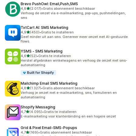
Brevo PushOwl: Email,Push,SMS
van 5 sterren
4,8
(2.017)
•
Gratis abonnement beschikbaar
2017 recensies in totaal
Verhoog de omzet via e-mailmarketing, pop-ups, pushmeldingen,
sms
TxtCart AI: SMS Marketing
van 5 sterren
4,9
(450)
•
Gratis te installeren
450 recensies in totaal
Geef minder uit aan sms. Genereer meer omzet met AI-gestuurde
flows.
YSMS ‑ SMS Marketing
van 5 sterren
4,6
(52)
•
Gratis te installeren
52 recensies in totaal
Herstel afgebroken winkelwagens en verhoog de omzet met sms-
automatisering
Built for Shopify
Mailchimp Email SMS Marketing
van 5 sterren
4,8
(1.327)
•
Gratis abonnement beschikbaar
1327 recensies in totaal
Verhoog je omzet met e-mailmarketing, sms, formulieren en
automatisering
Shopify Messaging
van 5 sterren
4,7
(4.095)
•
Gratis te installeren
4095 recensies in totaal
E-mailmarketing voor klantenbinding en een hogere omzet
Grid & Pixel Email‑SMS‑Popups
van 5 sterren
4,7
(169)
•
Gratis abonnement beschikbaar
169 recensies in totaal