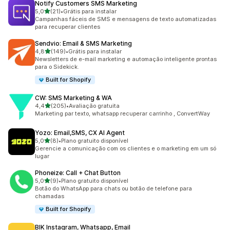
Notify Customers SMS Marketing
de 5 estrelas
5,0
(21)
•
Grátis para instalar
21 avaliações ao todo
Campanhas fáceis de SMS e mensagens de texto automatizadas
para recuperar clientes
Sendvio: Email & SMS Marketing
de 5 estrelas
4,8
(149)
•
Grátis para instalar
149 avaliações ao todo
Newsletters de e-mail marketing e automação inteligente prontas
para o Sidekick.
Built for Shopify
CW: SMS Marketing & WA
de 5 estrelas
4,4
(205)
•
Avaliação gratuita
205 avaliações ao todo
Marketing par texto, whatsapp recuperar carrinho , ConvertWay
Yozo: Email,SMS, CX AI Agent
de 5 estrelas
5,0
(8)
•
Plano gratuito disponível
8 avaliações ao todo
Gerencie a comunicação com os clientes e o marketing em um só
lugar
Phoneize: Call + Chat Button
de 5 estrelas
5,0
(9)
•
Plano gratuito disponível
9 avaliações ao todo
Botão do WhatsApp para chats ou botão de telefone para
chamadas
Built for Shopify
BIK Instagram, Whatsapp, Email