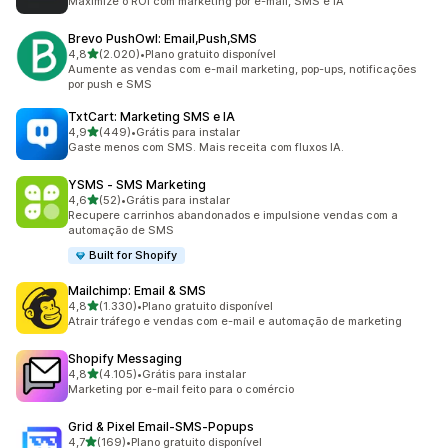
Maximize o ROI com marketing por e-mail, SMS e IA
Brevo PushOwl: Email,Push,SMS
de 5 estrelas
4,8
(2.020)
•
Plano gratuito disponível
2020 avaliações ao todo
Aumente as vendas com e-mail marketing, pop-ups, notificações
por push e SMS
TxtCart: Marketing SMS e IA
de 5 estrelas
4,9
(449)
•
Grátis para instalar
449 avaliações ao todo
Gaste menos com SMS. Mais receita com fluxos IA.
YSMS ‑ SMS Marketing
de 5 estrelas
4,6
(52)
•
Grátis para instalar
52 avaliações ao todo
Recupere carrinhos abandonados e impulsione vendas com a
automação de SMS
Built for Shopify
Mailchimp: Email & SMS
de 5 estrelas
4,8
(1.330)
•
Plano gratuito disponível
1330 avaliações ao todo
Atrair tráfego e vendas com e-mail e automação de marketing
Shopify Messaging
de 5 estrelas
4,8
(4.105)
•
Grátis para instalar
4105 avaliações ao todo
Marketing por e-mail feito para o comércio
Grid & Pixel Email‑SMS‑Popups
de 5 estrelas
4,7
(169)
•
Plano gratuito disponível