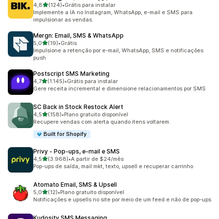
de 5 estrelas
4,8
(124)
•
Grátis para instalar
124 avaliações ao todo
Implemente a IA no Instagram, WhatsApp, e-mail e SMS para
impulsionar as vendas.
Mergn: Email, SMS & WhatsApp
de 5 estrelas
5,0
(19)
•
Grátis
19 avaliações ao todo
Impulsione a retenção por e-mail, WhatsApp, SMS e notificações
push
Postscript SMS Marketing
de 5 estrelas
4,7
(1.145)
•
Grátis para instalar
1145 avaliações ao todo
Gere receita incremental e dimensione relacionamentos por SMS
SC Back in Stock Restock Alert
de 5 estrelas
4,5
(158)
•
Plano gratuito disponível
158 avaliações ao todo
Recupere vendas com alerta quando itens voltarem.
Built for Shopify
Privy ‑ Pop‑ups, e‑mail e SMS
de 5 estrelas
4,5
(3.968)
•
A partir de $24/mês
3968 avaliações ao todo
Pop-ups de saída, mail mkt, texto, upsell e recuperar carrinho
Atomato Email, SMS & Upsell
de 5 estrelas
5,0
(12)
•
Plano gratuito disponível
12 avaliações ao todo
Notificações e upsells no site por meio de um feed e não de pop-ups
Kudosity SMS Messaging