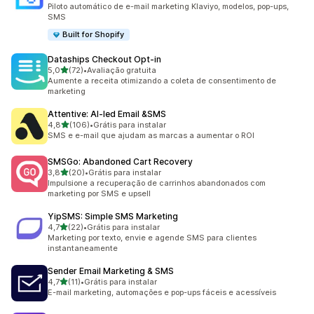
169 avaliações ao todo
Piloto automático de e-mail marketing Klaviyo, modelos, pop-ups,
SMS
Built for Shopify
Dataships Checkout Opt‑in
de 5 estrelas
5,0
(72)
•
Avaliação gratuita
72 avaliações ao todo
Aumente a receita otimizando a coleta de consentimento de
marketing
Attentive: AI‑led Email &SMS
de 5 estrelas
4,8
(106)
•
Grátis para instalar
106 avaliações ao todo
SMS e e-mail que ajudam as marcas a aumentar o ROI
SMSGo: Abandoned Cart Recovery
de 5 estrelas
3,8
(20)
•
Grátis para instalar
20 avaliações ao todo
Impulsione a recuperação de carrinhos abandonados com
marketing por SMS e upsell
YipSMS: Simple SMS Marketing
de 5 estrelas
4,7
(22)
•
Grátis para instalar
22 avaliações ao todo
Marketing por texto, envie e agende SMS para clientes
instantaneamente
Sender Email Marketing & SMS
de 5 estrelas
4,7
(11)
•
Grátis para instalar
11 avaliações ao todo
E-mail marketing, automações e pop-ups fáceis e acessíveis