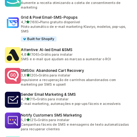
72 avaliações ao todo
Aumente a receita otimizando a coleta de consentimento de
marketing
Grid & Pixel Email‑SMS‑Popups
de 5 estrelas
4,7
(169)
•
Plano gratuito disponível
169 avaliações ao todo
Piloto automático de e-mail marketing Klaviyo, modelos, pop-ups,
SMS
Built for Shopify
Attentive: AI‑led Email &SMS
de 5 estrelas
4,8
(106)
•
Grátis para instalar
106 avaliações ao todo
SMS e e-mail que ajudam as marcas a aumentar o ROI
SMSGo: Abandoned Cart Recovery
de 5 estrelas
3,8
(20)
•
Grátis para instalar
20 avaliações ao todo
Impulsione a recuperação de carrinhos abandonados com
marketing por SMS e upsell
Sender Email Marketing & SMS
de 5 estrelas
4,7
(11)
•
Grátis para instalar
11 avaliações ao todo
E-mail marketing, automações e pop-ups fáceis e acessíveis
Notify Customers SMS Marketing
de 5 estrelas
5,0
(21)
•
Grátis para instalar
21 avaliações ao todo
Campanhas fáceis de SMS e mensagens de texto automatizadas
para recuperar clientes