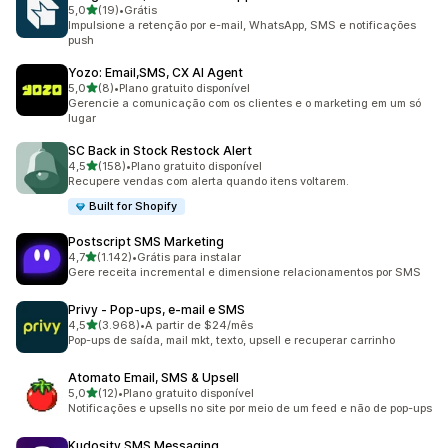
de 5 estrelas
5,0
(19)
•
Grátis
19 avaliações ao todo
Impulsione a retenção por e-mail, WhatsApp, SMS e notificações
push
Yozo: Email,SMS, CX AI Agent
de 5 estrelas
5,0
(8)
•
Plano gratuito disponível
8 avaliações ao todo
Gerencie a comunicação com os clientes e o marketing em um só
lugar
SC Back in Stock Restock Alert
de 5 estrelas
4,5
(158)
•
Plano gratuito disponível
158 avaliações ao todo
Recupere vendas com alerta quando itens voltarem.
Built for Shopify
Postscript SMS Marketing
de 5 estrelas
4,7
(1.142)
•
Grátis para instalar
1142 avaliações ao todo
Gere receita incremental e dimensione relacionamentos por SMS
Privy ‑ Pop‑ups, e‑mail e SMS
de 5 estrelas
4,5
(3.968)
•
A partir de $24/mês
3968 avaliações ao todo
Pop-ups de saída, mail mkt, texto, upsell e recuperar carrinho
Atomato Email, SMS & Upsell
de 5 estrelas
5,0
(12)
•
Plano gratuito disponível
12 avaliações ao todo
Notificações e upsells no site por meio de um feed e não de pop-ups
Kudosity SMS Messaging