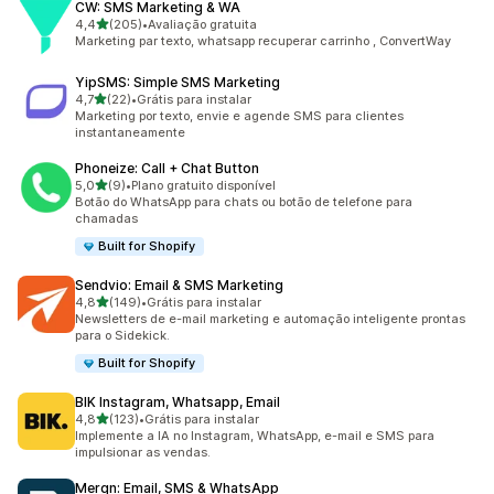
CW: SMS Marketing & WA
de 5 estrelas
4,4
(205)
•
Avaliação gratuita
205 avaliações ao todo
Marketing par texto, whatsapp recuperar carrinho , ConvertWay
YipSMS: Simple SMS Marketing
de 5 estrelas
4,7
(22)
•
Grátis para instalar
22 avaliações ao todo
Marketing por texto, envie e agende SMS para clientes
instantaneamente
Phoneize: Call + Chat Button
de 5 estrelas
5,0
(9)
•
Plano gratuito disponível
9 avaliações ao todo
Botão do WhatsApp para chats ou botão de telefone para
chamadas
Built for Shopify
Sendvio: Email & SMS Marketing
de 5 estrelas
4,8
(149)
•
Grátis para instalar
149 avaliações ao todo
Newsletters de e-mail marketing e automação inteligente prontas
para o Sidekick.
Built for Shopify
BIK Instagram, Whatsapp, Email
de 5 estrelas
4,8
(123)
•
Grátis para instalar
123 avaliações ao todo
Implemente a IA no Instagram, WhatsApp, e-mail e SMS para
impulsionar as vendas.
Mergn: Email, SMS & WhatsApp