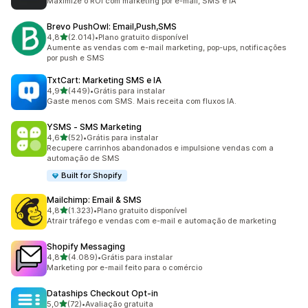
Maximize o ROI com marketing por e-mail, SMS e IA
Brevo PushOwl: Email,Push,SMS
de 5 estrelas
4,8
(2.014)
•
Plano gratuito disponível
2014 avaliações ao todo
Aumente as vendas com e-mail marketing, pop-ups, notificações
por push e SMS
TxtCart: Marketing SMS e IA
de 5 estrelas
4,9
(449)
•
Grátis para instalar
449 avaliações ao todo
Gaste menos com SMS. Mais receita com fluxos IA.
YSMS ‑ SMS Marketing
de 5 estrelas
4,6
(52)
•
Grátis para instalar
52 avaliações ao todo
Recupere carrinhos abandonados e impulsione vendas com a
automação de SMS
Built for Shopify
Mailchimp: Email & SMS
de 5 estrelas
4,8
(1.323)
•
Plano gratuito disponível
1323 avaliações ao todo
Atrair tráfego e vendas com e-mail e automação de marketing
Shopify Messaging
de 5 estrelas
4,8
(4.089)
•
Grátis para instalar
4089 avaliações ao todo
Marketing por e-mail feito para o comércio
Dataships Checkout Opt‑in
de 5 estrelas
5,0
(72)
•
Avaliação gratuita