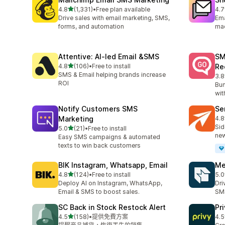
滿分 5 顆星
4.8
(1,331)
•
Free plan available
4.7
共有 1331 則評價
共有
Drive sales with email marketing, SMS,
Ema
forms, and automation
ma
Attentive: AI‑led Email &SMS
SM
滿分 5 顆星
4.8
(106)
•
Free to install
Re
共有 106 則評價
SMS & Email helping brands increase
3.8
共有
ROI
Bum
wit
Notify Customers SMS
Se
Marketing
4.8
共有
Sid
滿分 5 顆星
5.0
(21)
•
Free to install
共有 21 則評價
new
Easy SMS campaigns & automated
texts to win back customers
BIK Instagram, Whatsapp, Email
Me
滿分 5 顆星
4.8
(124)
•
Free to install
5.0
共有 124 則評價
共有
Deploy AI on Instagram, WhatsApp,
Dri
Email & SMS to boost sales.
SMS
SC Back in Stock Restock Alert
Pr
滿分 5 顆星
4.5
(158)
•
提供免費方案
4.5
共有 158 則評價
共有