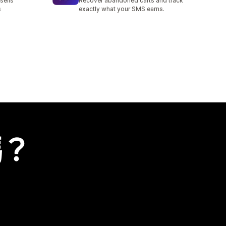
sells
Recover abandoned carts and track
s
exactly what your SMS earns.
嗎？