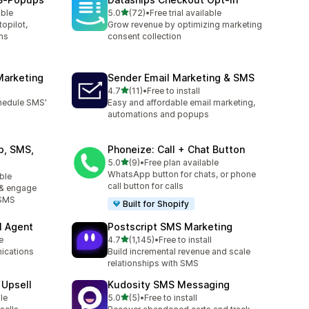
滿分 5 顆星
able
5.0
(72)
•
Free trial available
共有 72 則評價
opilot,
Grow revenue by optimizing marketing
ms
consent collection
Marketing
Sender Email Marketing & SMS
滿分 5 顆星
4.7
(11)
•
Free to install
共有 11 則評價
hedule SMS'
Easy and affordable email marketing,
automations and popups
p, SMS,
Phoneize: Call + Chat Button
滿分 5 顆星
5.0
(9)
•
Free plan available
共有 9 則評價
WhatsApp button for chats, or phone
able
call button for calls
 & engage
/SMS
Built for Shopify
I Agent
Postscript SMS Marketing
滿分 5 顆星
e
4.7
(1,145)
•
Free to install
共有 1145 則評價
ications
Build incremental revenue and scale
relationships with SMS
 Upsell
Kudosity SMS Messaging
滿分 5 顆星
le
5.0
(5)
•
Free to install
共有 5 則評價