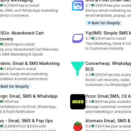
滿分 5 顆星
滿分 5 顆星
(4,108)
•
Free to install
4.7
(169)
•
Free plan avail
 4108 則評價
共有 169 則評價
il, SMS, and WhatsApp marketing
Klaviyo email marketing aut
de for commerce
email templates, popup, s
Built for Shopify
SGo: Abandoned Cart
YipSMS: Simple SMS 
滿分 5 顆星
covery
4.7
(22)
•
Free to install
共有 22 則評價
Text Marketing, Send & Sc
滿分 5 顆星
(20)
•
Free to install
 20 則評價
to Customers Instantly
p your Abandoned Cart Recovery
h SMS Marketing & Upsell
ndvio: Email & SMS Marketing
Convertway: WhatsAp
滿分 5 顆星
(149)
•
Free to install
RCS
 149 則評價
ekick-ready email marketing
滿分 5 顆星
4.4
(205)
•
Free trial avail
共有 205 則評價
sletters & smart automation.
Boost cart recovery, sales
customers via WhatsApp
Built for Shopify
rgn: Email, SMS & WhatsApp
Yozo: Email,SMS, CX A
滿分 5 顆星
滿分 5 顆星
(19)
•
Free
5.0
(8)
•
Free plan availabl
 19 則評價
共有 8 則評價
ve Retention via Email, WhatsApp,
Manage customer commun
 & Push Notification
and marketing in one place
ivy ‑ Email, SMS & Pop Ups
Atomato Email, SMS &
滿分 5 顆星
滿分 5 顆星
(3,969)
•
From $24/month
5.0
(12)
•
Free plan availab
 3969 則評價
共有 12 則評價