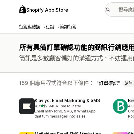
Shopify App Store
行銷與轉換
行銷
簡訊行銷
所有具備訂單確認功能的簡訊行銷應
簡訊是多數顧客偏好的溝通方式，不妨運用
159 個應用程式符合以下條件：
訂單確認
清除
Klaviyo: Email Marketing & SMS
Br
滿分 5 顆星
4.7
(2,948)
•
Free to install
4.8
共有 2948 則評價
共有
Email marketing, SMS, & WhatsApp
Gro
that turn messages into sales
Pop
Mailchimp Email SMS Marketing
Sh