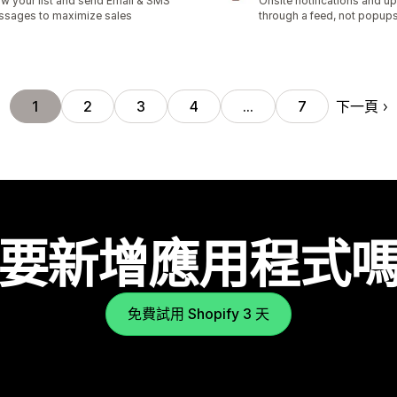
w your list and send Email & SMS
Onsite notifications and up
sages to maximize sales
through a feed, not popup
下一頁
1
2
3
4
…
7
要新增應用程式
免費試用 Shopify 3 天