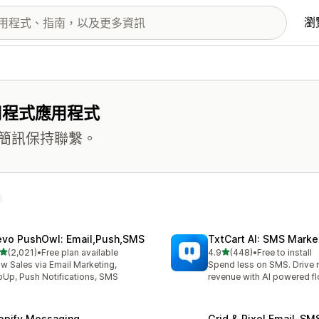
瀏
用程式應用程式
簡訊保持聯繫。
evo PushOwl: Email,Push,SMS
TxtCart AI: SMS Marke
滿分 5 顆星
滿分 5 顆星
(2,021)
•
Free plan available
4.9
(448)
•
Free to install
 2021 則評價
共有 448 則評價
w Sales via Email Marketing,
Spend less on SMS. Drive
Up, Push Notifications, SMS
revenue with AI powered f
opify Messaging
Grid & Pixel Email‑S