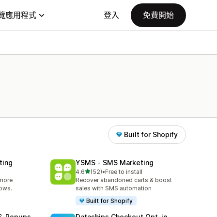
覽應用程式
登入
免費開始
Built for Shopify
ting
YSMS ‑ SMS Marketing
滿分 5 顆星
4.6
(52)
•
Free to install
共有 52 則評價
 more
Recover abandoned carts & boost
lows.
sales with SMS automation
Built for Shopify
MS‑Popups
Dataships Checkout Opt‑in