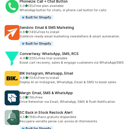
Phoneize: Call + Chat Button
stelle su 5
5,0
(9)
•
Free plan available
9 recensioni totali
WhatsApp button for chats, or phone call button for calls
Built for Shopify
Sendvio: Email & SMS Marketing
stelle su 5
4,8
(149)
•
Free to install
149 recensioni totali
Sidekick-ready email marketing newsletters & smart automation.
Built for Shopify
Convertway: WhatsApp, SMS, RCS
stelle su 5
4,4
(205)
•
Free trial available
205 recensioni totali
Boost cart recovery, sales & engage customers via WhatsApp/SMS
BIK Instagram, Whatsapp, Email
stelle su 5
4,8
(124)
•
Free to install
124 recensioni totali
Deploy AI on Instagram, WhatsApp, Email & SMS to boost sales.
Mergn: Email, SMS & WhatsApp
stelle su 5
5,0
(19)
•
Free
19 recensioni totali
Drive Retention via Email, WhatsApp, SMS & Push Notification
SC Back in Stock Restock Alert
stelle su 5
4,5
(158)
•
Piano gratuito disponibile
158 recensioni totali
Recupera vendite perse con avviso di rifornimento.
Built for Shopify