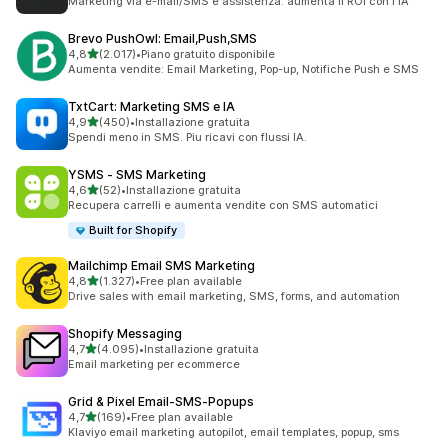
Marketing via e-mail/SMS e assistenza: aumenta il ROI con l'IA
Brevo PushOwl: Email,Push,SMS
stelle su 5
4,8
(2.017)
•
Piano gratuito disponibile
2017 recensioni totali
Aumenta vendite: Email Marketing, Pop-up, Notifiche Push e SMS
TxtCart: Marketing SMS e IA
stelle su 5
4,9
(450)
•
Installazione gratuita
450 recensioni totali
Spendi meno in SMS. Piu ricavi con flussi IA.
YSMS ‑ SMS Marketing
stelle su 5
4,6
(52)
•
Installazione gratuita
52 recensioni totali
Recupera carrelli e aumenta vendite con SMS automatici
Built for Shopify
Mailchimp Email SMS Marketing
stelle su 5
4,8
(1.327)
•
Free plan available
1327 recensioni totali
Drive sales with email marketing, SMS, forms, and automation
Shopify Messaging
stelle su 5
4,7
(4.095)
•
Installazione gratuita
4095 recensioni totali
Email marketing per ecommerce
Grid & Pixel Email‑SMS‑Popups
stelle su 5
4,7
(169)
•
Free plan available
169 recensioni totali
Klaviyo email marketing autopilot, email templates, popup, sms