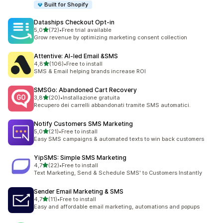
Built for Shopify
Dataships Checkout Opt‑in
stelle su 5
5,0
(72)
•
Free trial available
72 recensioni totali
Grow revenue by optimizing marketing consent collection
Attentive: AI‑led Email &SMS
stelle su 5
4,8
(106)
•
Free to install
106 recensioni totali
SMS & Email helping brands increase ROI
SMSGo: Abandoned Cart Recovery
stelle su 5
3,8
(20)
•
Installazione gratuita
20 recensioni totali
Recupero dei carrelli abbandonati tramite SMS automatici.
Notify Customers SMS Marketing
stelle su 5
5,0
(21)
•
Free to install
21 recensioni totali
Easy SMS campaigns & automated texts to win back customers
YipSMS: Simple SMS Marketing
stelle su 5
4,7
(22)
•
Free to install
22 recensioni totali
Text Marketing, Send & Schedule SMS' to Customers Instantly
Sender Email Marketing & SMS
stelle su 5
4,7
(11)
•
Free to install
11 recensioni totali
Easy and affordable email marketing, automations and popups