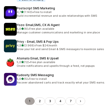
Postscript SMS Marketing
stelle su 5
4,7
(1.143)
•
Free to install
1143 recensioni totali
Build incremental revenue and scale relationships with SMS
Yozo: Email,SMS, CX AI Agent
stelle su 5
5,0
(8)
•
Free plan available
8 recensioni totali
Manage customer communications and marketing in one place
Privy ‑ Email, SMS & Pop Ups
stelle su 5
4,5
(3.968)
•
From $24/month
3968 recensioni totali
Grow your list and send Email & SMS messages to maximize sales
Atomato Email, SMS & Upsell
stelle su 5
5,0
(12)
•
Free plan available
12 recensioni totali
Onsite notifications and upsells through a feed, not popups
Kudosity SMS Messaging
stelle su 5
5,0
(5)
•
Free to install
5 recensioni totali
Recover abandoned carts and track exactly what your SMS earns.
1
2
3
4
7