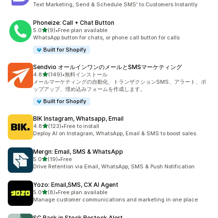
合計レビュー数：22件
Text Marketing, Send & Schedule SMS' to Customers Instantly
Phoneize: Call + Chat Button
5つ星中
5.0
(9)
•
Free plan available
合計レビュー数：9件
WhatsApp button for chats, or phone call button for calls
Built for Shopify
Sendvio オールインワンのメールとSMSマーケティング
5つ星中
4.8
(149)
•
無料インストール
合計レビュー数：149件
メールマーケティングの自動化、トランザクションSMS、アラート、ポ
ップアップ、埋め込みフォームを作成します。
Built for Shopify
BIK Instagram, Whatsapp, Email
5つ星中
4.8
(123)
•
Free to install
合計レビュー数：123件
Deploy AI on Instagram, WhatsApp, Email & SMS to boost sales.
Mergn: Email, SMS & WhatsApp
5つ星中
5.0
(19)
•
Free
合計レビュー数：19件
Drive Retention via Email, WhatsApp, SMS & Push Notification
Yozo: Email,SMS, CX AI Agent
5つ星中
5.0
(8)
•
Free plan available
合計レビュー数：8件
Manage customer communications and marketing in one place
SC Back in Stock Restock Alert