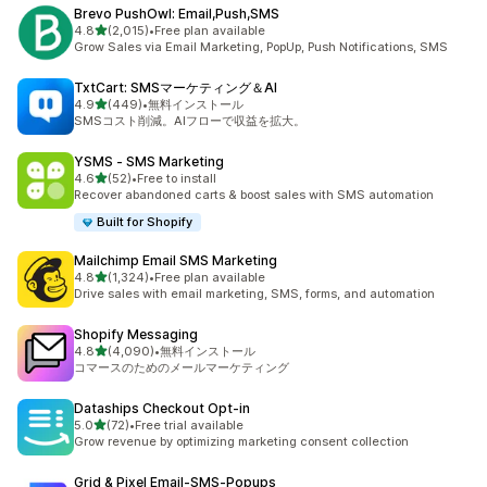
Brevo PushOwl: Email,Push,SMS
5つ星中
4.8
(2,015)
•
Free plan available
合計レビュー数：2015件
Grow Sales via Email Marketing, PopUp, Push Notifications, SMS
TxtCart: SMSマーケティング＆AI
5つ星中
4.9
(449)
•
無料インストール
合計レビュー数：449件
SMSコスト削減。AIフローで収益を拡大。
YSMS ‑ SMS Marketing
5つ星中
4.6
(52)
•
Free to install
合計レビュー数：52件
Recover abandoned carts & boost sales with SMS automation
Built for Shopify
Mailchimp Email SMS Marketing
5つ星中
4.8
(1,324)
•
Free plan available
合計レビュー数：1324件
Drive sales with email marketing, SMS, forms, and automation
Shopify Messaging
5つ星中
4.8
(4,090)
•
無料インストール
合計レビュー数：4090件
コマースのためのメールマーケティング
Dataships Checkout Opt‑in
5つ星中
5.0
(72)
•
Free trial available
合計レビュー数：72件
Grow revenue by optimizing marketing consent collection
Grid & Pixel Email‑SMS‑Popups