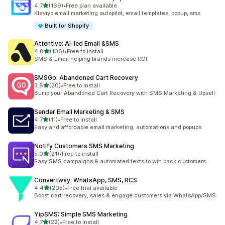
5つ星中
4.7
(169)
•
Free plan available
合計レビュー数：169件
Klaviyo email marketing autopilot, email templates, popup, sms
Built for Shopify
Attentive: AI‑led Email &SMS
5つ星中
4.8
(106)
•
Free to install
合計レビュー数：106件
SMS & Email helping brands increase ROI
SMSGo: Abandoned Cart Recovery
5つ星中
3.8
(20)
•
Free to install
合計レビュー数：20件
Bump your Abandoned Cart Recovery with SMS Marketing & Upsell
Sender Email Marketing & SMS
5つ星中
4.7
(11)
•
Free to install
合計レビュー数：11件
Easy and affordable email marketing, automations and popups
Notify Customers SMS Marketing
5つ星中
5.0
(21)
•
Free to install
合計レビュー数：21件
Easy SMS campaigns & automated texts to win back customers
Convertway: WhatsApp, SMS, RCS
5つ星中
4.4
(205)
•
Free trial available
合計レビュー数：205件
Boost cart recovery, sales & engage customers via WhatsApp/SMS
YipSMS: Simple SMS Marketing
5つ星中
4.7
(22)
•
Free to install