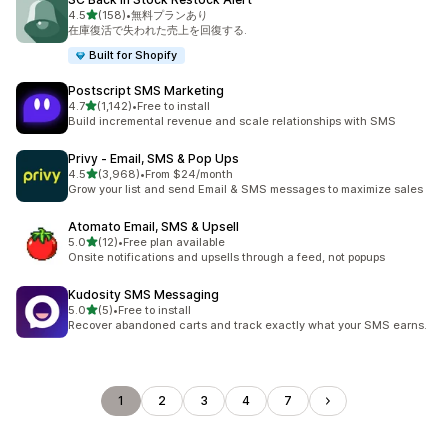
5つ星中
4.5
(158)
•
無料プランあり
合計レビュー数：158件
在庫復活で失われた売上を回復する.
Built for Shopify
Postscript SMS Marketing
5つ星中
4.7
(1,142)
•
Free to install
合計レビュー数：1142件
Build incremental revenue and scale relationships with SMS
Privy ‑ Email, SMS & Pop Ups
5つ星中
4.5
(3,968)
•
From $24/month
合計レビュー数：3968件
Grow your list and send Email & SMS messages to maximize sales
Atomato Email, SMS & Upsell
5つ星中
5.0
(12)
•
Free plan available
合計レビュー数：12件
Onsite notifications and upsells through a feed, not popups
Kudosity SMS Messaging
5つ星中
5.0
(5)
•
Free to install
合計レビュー数：5件
Recover abandoned carts and track exactly what your SMS earns.
1
2
3
4
7