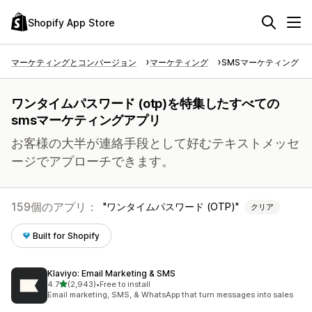
Shopify App Store
マーケティングとコンバージョン
マーケティング
SMSマーケティング
ワンタイムパスワード (otp)を特集したすべての
smsマーケティングアプリ
お客様の大半が連絡手段として好むテキストメッセ
ージでアプローチできます。
159個のアプリ：
ワンタイムパスワード (OTP)
クリア
Built for Shopify
Klaviyo: Email Marketing & SMS
5つ星中
4.7
(2,943)
•
Free to install
合計レビュー数：2943件
Email marketing, SMS, & WhatsApp that turn messages into sales