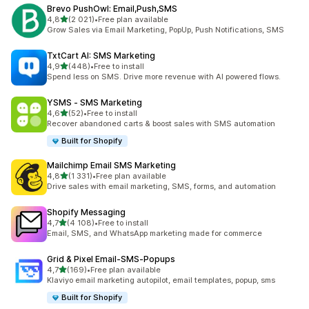
Brevo PushOwl: Email,Push,SMS
z 5 hvězd
4,8
(2 021)
•
Free plan available
Celkový počet recenzí: 2021
Grow Sales via Email Marketing, PopUp, Push Notifications, SMS
TxtCart AI: SMS Marketing
z 5 hvězd
4,9
(448)
•
Free to install
Celkový počet recenzí: 448
Spend less on SMS. Drive more revenue with AI powered flows.
YSMS ‑ SMS Marketing
z 5 hvězd
4,6
(52)
•
Free to install
Celkový počet recenzí: 52
Recover abandoned carts & boost sales with SMS automation
Built for Shopify
Mailchimp Email SMS Marketing
z 5 hvězd
4,8
(1 331)
•
Free plan available
Celkový počet recenzí: 1331
Drive sales with email marketing, SMS, forms, and automation
Shopify Messaging
z 5 hvězd
4,7
(4 108)
•
Free to install
Celkový počet recenzí: 4108
Email, SMS, and WhatsApp marketing made for commerce
Grid & Pixel Email‑SMS‑Popups
z 5 hvězd
4,7
(169)
•
Free plan available
Celkový počet recenzí: 169
Klaviyo email marketing autopilot, email templates, popup, sms
Built for Shopify