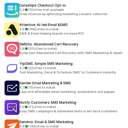
Dataships Checkout Opt‑in
z 5 hvězd
5,0
(72)
•
Free trial available
Celkový počet recenzí: 72
Grow revenue by optimizing marketing consent collection
Attentive: AI‑led Email &SMS
z 5 hvězd
4,8
(106)
•
Free to install
Celkový počet recenzí: 106
SMS & Email helping brands increase ROI
SMSGo: Abandoned Cart Recovery
z 5 hvězd
3,8
(20)
•
Free to install
Celkový počet recenzí: 20
Bump your Abandoned Cart Recovery with SMS Marketing & Upsell
YipSMS: Simple SMS Marketing
z 5 hvězd
4,7
(22)
•
Free to install
Celkový počet recenzí: 22
Text Marketing, Send & Schedule SMS' to Customers Instantly
Sender Email Marketing & SMS
z 5 hvězd
4,7
(11)
•
Free to install
Celkový počet recenzí: 11
Easy and affordable email marketing, automations and popups
Notify Customers SMS Marketing
z 5 hvězd
5,0
(21)
•
Free to install
Celkový počet recenzí: 21
Easy SMS campaigns & automated texts to win back customers
Sendvio: Email & SMS Marketing
z 5 hvězd
4,8
(149)
•
Free to install