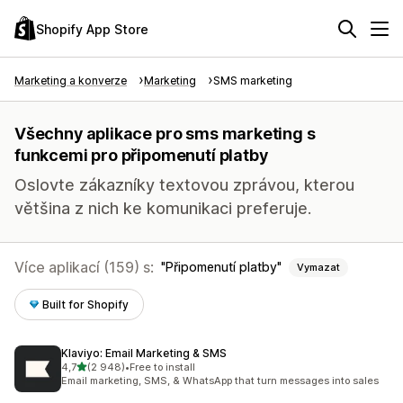
Shopify App Store
Marketing a konverze
Marketing
SMS marketing
Všechny aplikace pro sms marketing s
funkcemi pro připomenutí platby
Oslovte zákazníky textovou zprávou, kterou
většina z nich ke komunikaci preferuje.
Více aplikací (159) s:
Připomenutí platby
Vymazat
Built for Shopify
Klaviyo: Email Marketing & SMS
z 5 hvězd
4,7
(2 948)
•
Free to install
Celkový počet recenzí: 2948
Email marketing, SMS, & WhatsApp that turn messages into sales