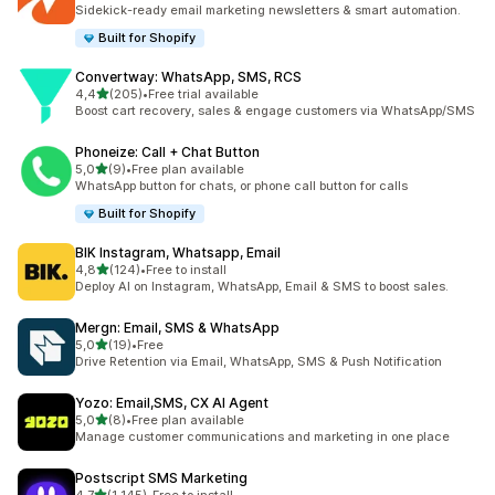
Celkový počet recenzí: 149
Sidekick-ready email marketing newsletters & smart automation.
Built for Shopify
Convertway: WhatsApp, SMS, RCS
z 5 hvězd
4,4
(205)
•
Free trial available
Celkový počet recenzí: 205
Boost cart recovery, sales & engage customers via WhatsApp/SMS
Phoneize: Call + Chat Button
z 5 hvězd
5,0
(9)
•
Free plan available
Celkový počet recenzí: 9
WhatsApp button for chats, or phone call button for calls
Built for Shopify
BIK Instagram, Whatsapp, Email
z 5 hvězd
4,8
(124)
•
Free to install
Celkový počet recenzí: 124
Deploy AI on Instagram, WhatsApp, Email & SMS to boost sales.
Mergn: Email, SMS & WhatsApp
z 5 hvězd
5,0
(19)
•
Free
Celkový počet recenzí: 19
Drive Retention via Email, WhatsApp, SMS & Push Notification
Yozo: Email,SMS, CX AI Agent
z 5 hvězd
5,0
(8)
•
Free plan available
Celkový počet recenzí: 8
Manage customer communications and marketing in one place
Postscript SMS Marketing
z 5 hvězd