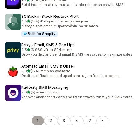
4,7
(1 145)
•
Free to install
Celkový počet recenzí: 1145
Build incremental revenue and scale relationships with SMS
SC Back in Stock Restock Alert
z 5 hvězd
4,5
(158)
•
K dispozici je bezplatný plán
Celkový počet recenzí: 158
Získejte zpět prodeje upozorněním na skladem.
Built for Shopify
Privy ‑ Email, SMS & Pop Ups
z 5 hvězd
4,5
(3 969)
•
From $24/month
Celkový počet recenzí: 3969
Grow your list and send Email & SMS messages to maximize sales
Atomato Email, SMS & Upsell
z 5 hvězd
5,0
(12)
•
Free plan available
Celkový počet recenzí: 12
Onsite notifications and upsells through a feed, not popups
Kudosity SMS Messaging
z 5 hvězd
5,0
(5)
•
Free to install
Celkový počet recenzí: 5
Recover abandoned carts and track exactly what your SMS earns.
1
2
3
4
7