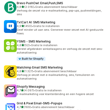
Brevo PushOwl: Email,Push,SMS
van 5 sterren
4,8
(2.018)
•
Gratis abonnement beschikbaar
2018 recensies in totaal
Verhoog de omzet via e-mailmarketing, pop-ups, pushmeldingen,
sms
TxtCart AI: SMS Marketing
van 5 sterren
4,9
(450)
•
Gratis te installeren
450 recensies in totaal
Geef minder uit aan sms. Genereer meer omzet met AI-gestuurde
flows.
YSMS ‑ SMS Marketing
van 5 sterren
4,6
(52)
•
Gratis te installeren
52 recensies in totaal
Herstel afgebroken winkelwagens en verhoog de omzet met sms-
automatisering
Built for Shopify
Mailchimp Email SMS Marketing
van 5 sterren
4,8
(1.327)
•
Gratis abonnement beschikbaar
1327 recensies in totaal
Verhoog je omzet met e-mailmarketing, sms, formulieren en
automatisering
Shopify Messaging
van 5 sterren
4,7
(4.097)
•
Gratis te installeren
4097 recensies in totaal
E-mailmarketing voor klantenbinding en een hogere omzet
Grid & Pixel Email‑SMS‑Popups
van 5 sterren
4,7
(169)
•
Gratis abonnement beschikbaar
169 recensies in totaal