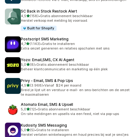
SC Back in Stock Restock Alert
van 5 sterren
4,5
(158)
•
Gratis abonnement beschikbaar
158 recensies in totaal
Herstel verkoop met melding bij voorraad.
Built for Shopify
Postscript SMS Marketing
van 5 sterren
4,7
(1.143)
•
Gratis te installeren
1143 recensies in totaal
Extra omzet genereren en relaties opschalen met sms
Yozo: Email,SMS, CX AI Agent
van 5 sterren
5,0
(8)
•
Gratis abonnement beschikbaar
8 recensies in totaal
Beheer klantcommunicatie en marketing op één plek
Privy ‑ Email, SMS & Pop Ups
van 5 sterren
4,5
(3.968)
•
Vanaf $24 per maand
3968 recensies in totaal
Breid je lijst uit en verstuur e-mail- en sms-berichten om de omzet
te maximaliseren
Atomato Email, SMS & Upsell
van 5 sterren
5,0
(12)
•
Gratis abonnement beschikbaar
12 recensies in totaal
On-site meldingen en upsells via een feed, niet via pop-ups
Kudosity SMS Messaging
van 5 sterren
5,0
(5)
•
Gratis te installeren
5 recensies in totaal
Herstel verlaten winkelwagens en houd precies bij wat je sms'jes