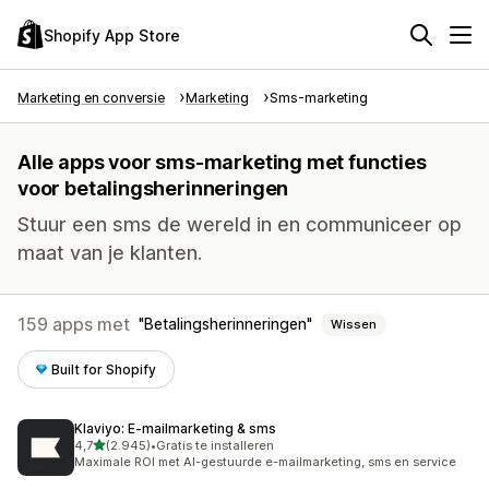
Shopify App Store
Marketing en conversie
Marketing
Sms-marketing
Alle apps voor sms-marketing met functies
voor betalingsherinneringen
Stuur een sms de wereld in en communiceer op
maat van je klanten.
159 apps met
Betalingsherinneringen
Wissen
Built for Shopify
Klaviyo: E‑mailmarketing & sms
van 5 sterren
4,7
(2.945)
•
Gratis te installeren
2945 recensies in totaal
Maximale ROI met AI-gestuurde e-mailmarketing, sms en service