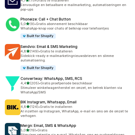
van 5 sterren
4,7
(11)
•
Gratis te installeren
11 recensies in totaal
Eenvoudige en betaalbare e-mailmarketing, automatiseringen en
pop-ups
Phoneize: Call + Chat Button
van 5 sterren
5,0
(9)
•
Gratis abonnement beschikbaar
9 recensies in totaal
WhatsApp-knop voor chats of belknop voor telefoontjes
Built for Shopify
Sendvio: Email & SMS Marketing
van 5 sterren
4,8
(149)
•
Gratis te installeren
149 recensies in totaal
Sidekick-ready e-mailmarketingnieuwsbrieven en slimme
automatisering.
Built for Shopify
Convertway: WhatsApp, SMS, RCS
van 5 sterren
4,4
(205)
•
Gratis proefperiode beschikbaar
205 recensies in totaal
Stimuleer winkelwagenherstel en omzet, en betrek klanten via
WhatsApp/SMS
BIK Instagram, Whatsapp, Email
van 5 sterren
4,8
(124)
•
Gratis te installeren
124 recensies in totaal
AI inzetten op Instagram, WhatsApp, e-mail en sms om de omzet te
verhogen.
Mergn: Email, SMS & WhatsApp
van 5 sterren
5,0
(19)
•
Gratis
19 recensies in totaal
Stimuleer retentie via e-mail, WhatsApp, sms en pushmeldingen