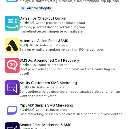
Klaviyo-e-mailmarketing-autopilot, e-mailtemplates, pop-up, sms
Built for Shopify
Dataships Checkout Opt‑in
van 5 sterren
5,0
(72)
•
Gratis proefperiode beschikbaar
72 recensies in totaal
Verhoog je omzet door de verzameling van
marketingtoestemmingen te optimaliseren
Attentive: AI‑led Email &SMS
van 5 sterren
4,8
(106)
•
Gratis te installeren
106 recensies in totaal
Sms en e-mail die merken helpen hun ROI te verhogen
SMSGo: Abandoned Cart Recovery
van 5 sterren
3,8
(20)
•
Gratis te installeren
20 recensies in totaal
Geef je winkelwagenherstel een boost met sms-marketing en
upsell
Notify Customers SMS Marketing
van 5 sterren
5,0
(21)
•
Gratis te installeren
21 recensies in totaal
Eenvoudige sms-campagnes en geautomatiseerde berichten om
klanten te heractiveren
YipSMS: Simple SMS Marketing
van 5 sterren
4,7
(22)
•
Gratis te installeren
22 recensies in totaal
Sms-marketing, stuur en plan direct sms-berichten in voor klanten
Sender Email Marketing & SMS