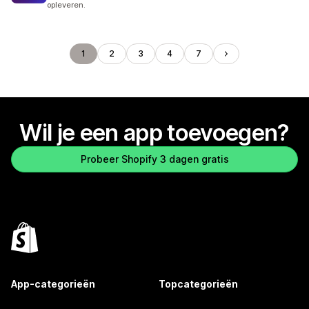
opleveren.
1
2
3
4
7
Wil je een app toevoegen?
Probeer Shopify 3 dagen gratis
App-categorieën
Topcategorieën