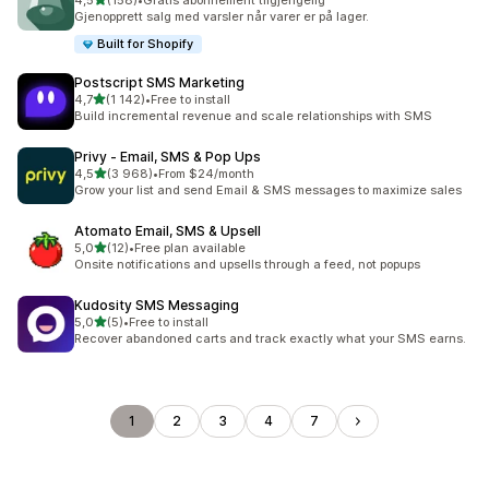
4,5
(158)
•
Gratis abonnement tilgjengelig
Totalt 158 omtaler
Gjenopprett salg med varsler når varer er på lager.
Built for Shopify
Postscript SMS Marketing
av 5 stjerner
4,7
(1 142)
•
Free to install
Totalt 1142 omtaler
Build incremental revenue and scale relationships with SMS
Privy ‑ Email, SMS & Pop Ups
av 5 stjerner
4,5
(3 968)
•
From $24/month
Totalt 3968 omtaler
Grow your list and send Email & SMS messages to maximize sales
Atomato Email, SMS & Upsell
av 5 stjerner
5,0
(12)
•
Free plan available
Totalt 12 omtaler
Onsite notifications and upsells through a feed, not popups
Kudosity SMS Messaging
av 5 stjerner
5,0
(5)
•
Free to install
Totalt 5 omtaler
Recover abandoned carts and track exactly what your SMS earns.
1
2
3
4
7