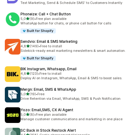
Totalt 22 omtaler
Text Marketing, Send & Schedule SMS' to Customers Instantly
Phoneize: Call + Chat Button
av 5 stjerner
5,0
(9)
•
Free plan available
Totalt 9 omtaler
WhatsApp button for chats, or phone call button for calls
Built for Shopify
Sendvio: Email & SMS Marketing
av 5 stjerner
4,8
(149)
•
Free to install
Totalt 149 omtaler
Sidekick-ready email marketing newsletters & smart automation.
Built for Shopify
BIK Instagram, Whatsapp, Email
av 5 stjerner
4,8
(123)
•
Free to install
Totalt 123 omtaler
Deploy AI on Instagram, WhatsApp, Email & SMS to boost sales.
Mergn: Email, SMS & WhatsApp
av 5 stjerner
5,0
(19)
•
Free
Totalt 19 omtaler
Drive Retention via Email, WhatsApp, SMS & Push Notification
Yozo: Email,SMS, CX AI Agent
av 5 stjerner
5,0
(8)
•
Free plan available
Totalt 8 omtaler
Manage customer communications and marketing in one place
SC Back in Stock Restock Alert
av 5 stjerner