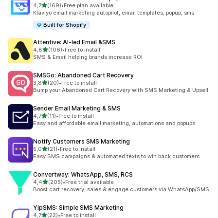
av 5 stjerner
4,7
(169)
•
Free plan available
Totalt 169 omtaler
Klaviyo email marketing autopilot, email templates, popup, sms
Built for Shopify
Attentive: AI‑led Email &SMS
av 5 stjerner
4,8
(106)
•
Free to install
Totalt 106 omtaler
SMS & Email helping brands increase ROI
SMSGo: Abandoned Cart Recovery
av 5 stjerner
3,8
(20)
•
Free to install
Totalt 20 omtaler
Bump your Abandoned Cart Recovery with SMS Marketing & Upsell
Sender Email Marketing & SMS
av 5 stjerner
4,7
(11)
•
Free to install
Totalt 11 omtaler
Easy and affordable email marketing, automations and popups
Notify Customers SMS Marketing
av 5 stjerner
5,0
(21)
•
Free to install
Totalt 21 omtaler
Easy SMS campaigns & automated texts to win back customers
Convertway: WhatsApp, SMS, RCS
av 5 stjerner
4,4
(205)
•
Free trial available
Totalt 205 omtaler
Boost cart recovery, sales & engage customers via WhatsApp/SMS
YipSMS: Simple SMS Marketing
av 5 stjerner
4,7
(22)
•
Free to install