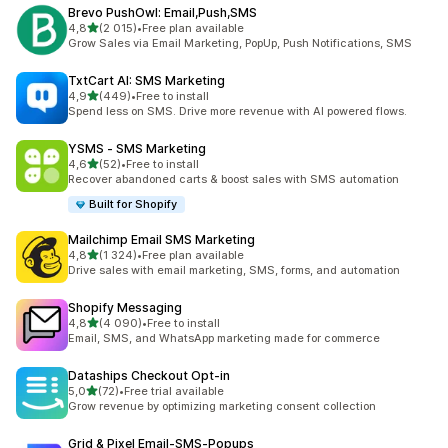
Brevo PushOwl: Email,Push,SMS
av 5 stjerner
4,8
(2 015)
•
Free plan available
Totalt 2015 omtaler
Grow Sales via Email Marketing, PopUp, Push Notifications, SMS
TxtCart AI: SMS Marketing
av 5 stjerner
4,9
(449)
•
Free to install
Totalt 449 omtaler
Spend less on SMS. Drive more revenue with AI powered flows.
YSMS ‑ SMS Marketing
av 5 stjerner
4,6
(52)
•
Free to install
Totalt 52 omtaler
Recover abandoned carts & boost sales with SMS automation
Built for Shopify
Mailchimp Email SMS Marketing
av 5 stjerner
4,8
(1 324)
•
Free plan available
Totalt 1324 omtaler
Drive sales with email marketing, SMS, forms, and automation
Shopify Messaging
av 5 stjerner
4,8
(4 090)
•
Free to install
Totalt 4090 omtaler
Email, SMS, and WhatsApp marketing made for commerce
Dataships Checkout Opt‑in
av 5 stjerner
5,0
(72)
•
Free trial available
Totalt 72 omtaler
Grow revenue by optimizing marketing consent collection
Grid & Pixel Email‑SMS‑Popups