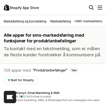
Shopify App Store
Markedsføring og konvertering
Markedsføring
SMS-markedsføring
Alle apper for sms-markedsføring med
funksjoner for produktanbefalinger
Ta kontakt med en tekstmelding, som er måten
de fleste kunder foretrekker å kommunisere på.
159 apper med
Produktanbefalinger
Tøm
Built for Shopify
Klaviyo: Email Marketing & SMS
av 5 stjerner
4,7
(2 943)
•
Free to install
Totalt 2943 omtaler
Email marketing, SMS, & WhatsApp that turn messages into sales