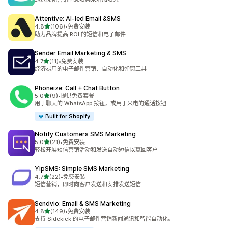
Attentive: AI‑led Email &SMS
星（满分 5 星）
4.8
(106)
•
免费安装
总共 106 条评论
助力品牌提高 ROI 的短信和电子邮件
Sender Email Marketing & SMS
星（满分 5 星）
4.7
(11)
•
免费安装
总共 11 条评论
经济易用的电子邮件营销、自动化和弹窗工具
Phoneize: Call + Chat Button
星（满分 5 星）
5.0
(9)
•
提供免费套餐
总共 9 条评论
用于聊天的 WhatsApp 按钮，或用于来电的通话按钮
Built for Shopify
Notify Customers SMS Marketing
星（满分 5 星）
5.0
(21)
•
免费安装
总共 21 条评论
轻松开展短信营销活动和发送自动短信以赢回客户
YipSMS: Simple SMS Marketing
星（满分 5 星）
4.7
(22)
•
免费安装
总共 22 条评论
短信营销，即时向客户发送和安排发送短信
Sendvio: Email & SMS Marketing
星（满分 5 星）
4.8
(149)
•
免费安装
总共 149 条评论
支持 Sidekick 的电子邮件营销新闻通讯和智能自动化。