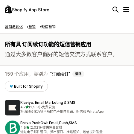
Shopify App Store
营销与转化
营销
短信营销
所有具 订阅续订功能的短信营销应用
通过大多数客户偏好的短信交流方式联系客户。
159 个应用，类别为
订阅续订
清除
Built for Shopify
Klaviyo: Email Marketing & SMS
星（满分 5 星）
4.7
(2,951)
•
免费安装
总共 2951 条评论
将消息转化为销售额的电子邮件营销、短信和 WhatsApp
Brevo PushOwl: Email,Push,SMS
星（满分 5 星）
4.8
(2,021)
•
提供免费套餐
总共 2021 条评论
通过电子邮件营销、弹出窗口、推送通知、短信提升销量