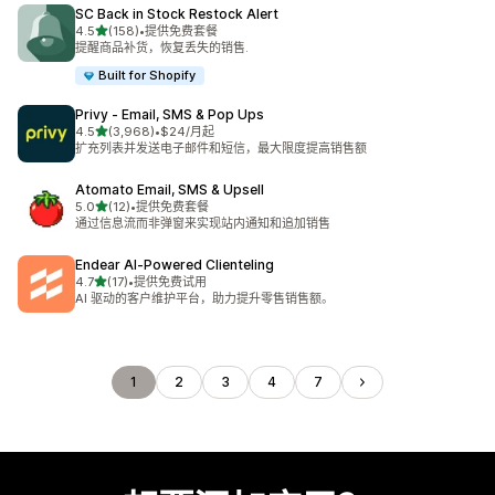
SC Back in Stock Restock Alert
星（满分 5 星）
4.5
(158)
•
提供免费套餐
总共 158 条评论
提醒商品补货，恢复丢失的销售.
Built for Shopify
Privy ‑ Email, SMS & Pop Ups
星（满分 5 星）
4.5
(3,968)
•
$24/月起
总共 3968 条评论
扩充列表并发送电子邮件和短信，最大限度提高销售额
Atomato Email, SMS & Upsell
星（满分 5 星）
5.0
(12)
•
提供免费套餐
总共 12 条评论
通过信息流而非弹窗来实现站内通知和追加销售
Endear AI‑Powered Clienteling
星（满分 5 星）
4.7
(17)
•
提供免费试用
总共 17 条评论
AI 驱动的客户维护平台，助力提升零售销售额。
1
2
3
4
7