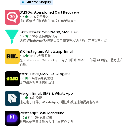
Built for Shopify
SMSGo: Abandoned Cart Recovery
星（满分 5 星）
3.8
(20)
•
免费安装
总共 20 条评论
通过短信营销和追加销售提升弃单恢复率
Convertway: WhatsApp, SMS, RCS
星（满分 5 星）
4.4
(205)
•
提供免费试用
总共 205 条评论
通过 WhatsApp/短信提高弃单恢复率和销售额，并与客户互动
BIK Instagram, Whatsapp, Email
星（满分 5 星）
4.8
(124)
•
免费安装
总共 124 条评论
在 Instagram、WhatsApp、电子邮件和 SMS 上部署 AI 功能，助力提升
销量。
Yozo: Email,SMS, CX AI Agent
星（满分 5 星）
5.0
(8)
•
提供免费套餐
总共 8 条评论
集中管理客户通信和营销
Mergn: Email, SMS & WhatsApp
星（满分 5 星）
5.0
(19)
•
免费
总共 19 条评论
通过电子邮件、WhatsApp、短信和推送通知提高留存率
Postscript SMS Marketing
星（满分 5 星）
4.7
(1,145)
•
免费安装
总共 1145 条评论
利用短信带来增量收入并拓展客户关系