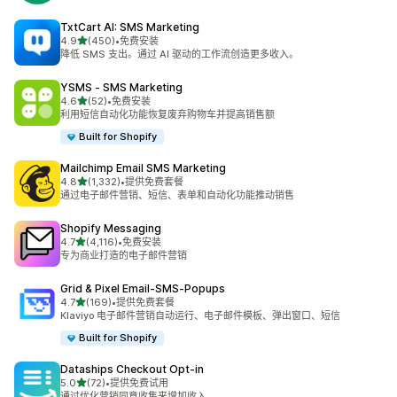
TxtCart AI: SMS Marketing
星（满分 5 星）
4.9
(450)
•
免费安装
总共 450 条评论
降低 SMS 支出。通过 AI 驱动的工作流创造更多收入。
YSMS ‑ SMS Marketing
星（满分 5 星）
4.6
(52)
•
免费安装
总共 52 条评论
利用短信自动化功能恢复废弃购物车并提高销售额
Built for Shopify
Mailchimp Email SMS Marketing
星（满分 5 星）
4.8
(1,332)
•
提供免费套餐
总共 1332 条评论
通过电子邮件营销、短信、表单和自动化功能推动销售
Shopify Messaging
星（满分 5 星）
4.7
(4,116)
•
免费安装
总共 4116 条评论
专为商业打造的电子邮件营销
Grid & Pixel Email‑SMS‑Popups
星（满分 5 星）
4.7
(169)
•
提供免费套餐
总共 169 条评论
Klaviyo 电子邮件营销自动运行、电子邮件模板、弹出窗口、短信
Built for Shopify
Dataships Checkout Opt‑in
星（满分 5 星）
5.0
(72)
•
提供免费试用
总共 72 条评论
通过优化营销同意收集来增加收入