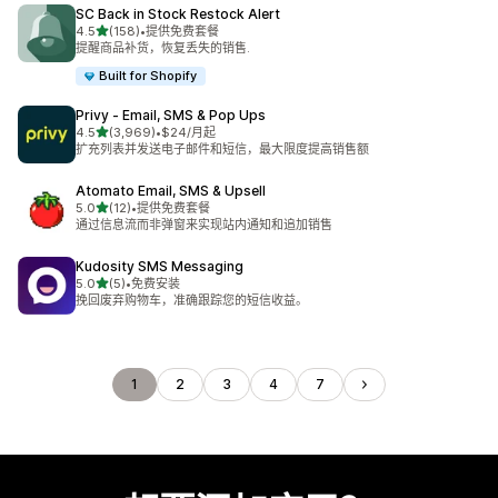
SC Back in Stock Restock Alert
星（满分 5 星）
4.5
(158)
•
提供免费套餐
总共 158 条评论
提醒商品补货，恢复丢失的销售.
Built for Shopify
Privy ‑ Email, SMS & Pop Ups
星（满分 5 星）
4.5
(3,969)
•
$24/月起
总共 3969 条评论
扩充列表并发送电子邮件和短信，最大限度提高销售额
Atomato Email, SMS & Upsell
星（满分 5 星）
5.0
(12)
•
提供免费套餐
总共 12 条评论
通过信息流而非弹窗来实现站内通知和追加销售
Kudosity SMS Messaging
星（满分 5 星）
5.0
(5)
•
免费安装
总共 5 条评论
挽回废弃购物车，准确跟踪您的短信收益。
1
2
3
4
7