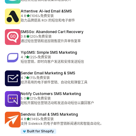
Attentive: AI‑led Email &SMS
星（满分 5 星）
4.8
(106)
•
免费安装
总共 106 条评论
助力品牌提高 ROI 的短信和电子邮件
SMSGo: Abandoned Cart Recovery
星（满分 5 星）
3.8
(20)
•
免费安装
总共 20 条评论
通过短信营销和追加销售提升弃单恢复率
YipSMS: Simple SMS Marketing
星（满分 5 星）
4.7
(22)
•
免费安装
总共 22 条评论
短信营销，即时向客户发送和安排发送短信
Sender Email Marketing & SMS
星（满分 5 星）
4.7
(11)
•
免费安装
总共 11 条评论
经济易用的电子邮件营销、自动化和弹窗工具
Notify Customers SMS Marketing
星（满分 5 星）
5.0
(21)
•
免费安装
总共 21 条评论
轻松开展短信营销活动和发送自动短信以赢回客户
Sendvio: Email & SMS Marketing
星（满分 5 星）
4.8
(149)
•
免费安装
总共 149 条评论
支持 Sidekick 的电子邮件营销新闻通讯和智能自动化。
Built for Shopify