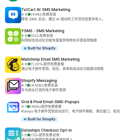
TxtCart AI: SMS Marketing
星（满分 5 星）
4.9
(448)
•
免费安装
总共 448 条评论
降低 SMS 支出。通过 AI 驱动的工作流创造更多收入。
YSMS ‑ SMS Marketing
星（满分 5 星）
4.6
(52)
•
免费安装
总共 52 条评论
利用短信自动化功能恢复废弃购物车并提高销售额
Built for Shopify
Mailchimp Email SMS Marketing
星（满分 5 星）
4.8
(1,331)
•
提供免费套餐
总共 1331 条评论
通过电子邮件营销、短信、表单和自动化功能推动销售
Shopify Messaging
星（满分 5 星）
4.7
(4,108)
•
免费安装
总共 4108 条评论
专为商业打造的电子邮件营销
Grid & Pixel Email‑SMS‑Popups
星（满分 5 星）
4.7
(169)
•
提供免费套餐
总共 169 条评论
Klaviyo 电子邮件营销自动运行、电子邮件模板、弹出窗口、短信
Built for Shopify
Dataships Checkout Opt‑in
星（满分 5 星）
5.0
(72)
•
提供免费试用
总共 72 条评论
通过优化营销同意收集来增加收入