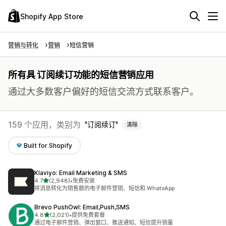
Shopify App Store
营销与转化
营销
短信营销
所有具 订阅续订功能的短信营销应用
通过大多数客户偏好的短信交流方式联系客户。
159 个应用，类别为
订阅续订
清除
Built for Shopify
Klaviyo: Email Marketing & SMS
星（满分 5 星）
4.7
(2,948)
•
免费安装
总共 2948 条评论
将消息转化为销售额的电子邮件营销、短信和 WhatsApp
Brevo PushOwl: Email,Push,SMS
星（满分 5 星）
4.8
(2,021)
•
提供免费套餐
总共 2021 条评论
通过电子邮件营销、弹出窗口、推送通知、短信提升销量