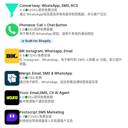
Convertway: WhatsApp, SMS, RCS
星（满分 5 星）
4.4
(205)
•
提供免费试用
总共 205 条评论
通过 WhatsApp/短信提高弃单恢复率和销售额，并与客户互动
Phoneize: Call + Chat Button
星（满分 5 星）
5.0
(9)
•
提供免费套餐
总共 9 条评论
用于聊天的 WhatsApp 按钮，或用于来电的通话按钮
Built for Shopify
BIK Instagram, Whatsapp, Email
星（满分 5 星）
4.8
(124)
•
免费安装
总共 124 条评论
在 Instagram、WhatsApp、电子邮件和 SMS 上部署 AI 功能，助力提升
销量。
Mergn: Email, SMS & WhatsApp
星（满分 5 星）
5.0
(19)
•
免费
总共 19 条评论
通过电子邮件、WhatsApp、短信和推送通知提高留存率
Yozo: Email,SMS, CX AI Agent
星（满分 5 星）
5.0
(8)
•
提供免费套餐
总共 8 条评论
集中管理客户通信和营销
Postscript SMS Marketing
星（满分 5 星）
4.7
(1,145)
•
免费安装
总共 1145 条评论
利用短信带来增量收入并拓展客户关系