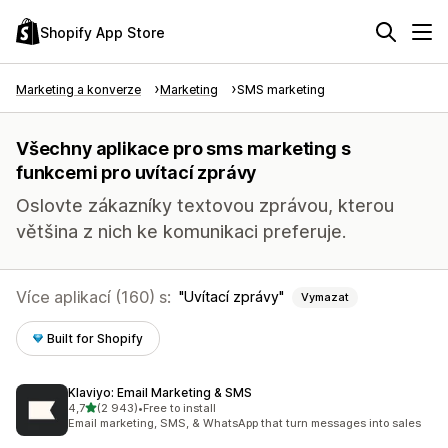
Shopify App Store
Marketing a konverze
Marketing
SMS marketing
Všechny aplikace pro sms marketing s
funkcemi pro uvítací zprávy
Oslovte zákazníky textovou zprávou, kterou
většina z nich ke komunikaci preferuje.
Více aplikací (160) s:
Uvítací zprávy
Vymazat
Built for Shopify
Klaviyo: Email Marketing & SMS
z 5 hvězd
4,7
(2 943)
•
Free to install
Celkový počet recenzí: 2943
Email marketing, SMS, & WhatsApp that turn messages into sales