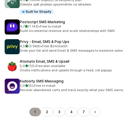
4,5
(158)
•
K dispozici je bezplatný plán
Celkový počet recenzí: 158
Získejte zpět prodeje upozorněním na skladem.
Built for Shopify
Postscript SMS Marketing
z 5 hvězd
4,7
(1 143)
•
Free to install
Celkový počet recenzí: 1143
Build incremental revenue and scale relationships with SMS
Privy ‑ Email, SMS & Pop Ups
z 5 hvězd
4,5
(3 968)
•
From $24/month
Celkový počet recenzí: 3968
Grow your list and send Email & SMS messages to maximize sales
Atomato Email, SMS & Upsell
z 5 hvězd
5,0
(12)
•
Free plan available
Celkový počet recenzí: 12
Onsite notifications and upsells through a feed, not popups
Kudosity SMS Messaging
z 5 hvězd
5,0
(5)
•
Free to install
Celkový počet recenzí: 5
Recover abandoned carts and track exactly what your SMS earns.
1
2
3
4
7