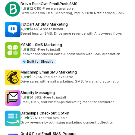
Brevo PushOwl: Email,Push,SMS
z 5 hvězd
4,8
(2 015)
•
Free plan available
Celkový počet recenzí: 2015
Grow Sales via Email Marketing, PopUp, Push Notifications, SMS
TxtCart AI: SMS Marketing
z 5 hvězd
4,9
(449)
•
Free to install
Celkový počet recenzí: 449
Spend less on SMS. Drive more revenue with AI powered flows.
YSMS ‑ SMS Marketing
z 5 hvězd
4,6
(52)
•
Free to install
Celkový počet recenzí: 52
Recover abandoned carts & boost sales with SMS automation
Built for Shopify
Mailchimp Email SMS Marketing
z 5 hvězd
4,8
(1 325)
•
Free plan available
Celkový počet recenzí: 1325
Drive sales with email marketing, SMS, forms, and automation
Shopify Messaging
z 5 hvězd
4,8
(4 092)
•
Free to install
Celkový počet recenzí: 4092
Email, SMS, and WhatsApp marketing made for commerce
Dataships Checkout Opt‑in
z 5 hvězd
5,0
(72)
•
Free trial available
Celkový počet recenzí: 72
Grow revenue by optimizing marketing consent collection
Grid & Pixel Email‑SMS‑Popups