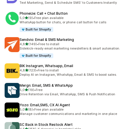
Celkový počet recenzí: 22
Text Marketing, Send & Schedule SMS' to Customers Instantly
Phoneize: Call + Chat Button
z 5 hvězd
5,0
(9)
•
Free plan available
Celkový počet recenzí: 9
WhatsApp button for chats, or phone call button for calls
Built for Shopify
Sendvio: Email & SMS Marketing
z 5 hvězd
4,8
(149)
•
Free to install
Celkový počet recenzí: 149
Sidekick-ready email marketing newsletters & smart automation.
Built for Shopify
BIK Instagram, Whatsapp, Email
z 5 hvězd
4,8
(123)
•
Free to install
Celkový počet recenzí: 123
Deploy AI on Instagram, WhatsApp, Email & SMS to boost sales.
Mergn: Email, SMS & WhatsApp
z 5 hvězd
5,0
(19)
•
Free
Celkový počet recenzí: 19
Drive Retention via Email, WhatsApp, SMS & Push Notification
Yozo: Email,SMS, CX AI Agent
z 5 hvězd
5,0
(8)
•
Free plan available
Celkový počet recenzí: 8
Manage customer communications and marketing in one place
SC Back in Stock Restock Alert
z 5 hvězd