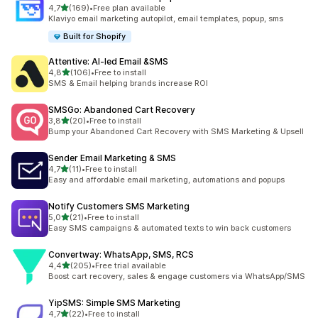
z 5 hvězd
4,7
(169)
•
Free plan available
Celkový počet recenzí: 169
Klaviyo email marketing autopilot, email templates, popup, sms
Built for Shopify
Attentive: AI‑led Email &SMS
z 5 hvězd
4,8
(106)
•
Free to install
Celkový počet recenzí: 106
SMS & Email helping brands increase ROI
SMSGo: Abandoned Cart Recovery
z 5 hvězd
3,8
(20)
•
Free to install
Celkový počet recenzí: 20
Bump your Abandoned Cart Recovery with SMS Marketing & Upsell
Sender Email Marketing & SMS
z 5 hvězd
4,7
(11)
•
Free to install
Celkový počet recenzí: 11
Easy and affordable email marketing, automations and popups
Notify Customers SMS Marketing
z 5 hvězd
5,0
(21)
•
Free to install
Celkový počet recenzí: 21
Easy SMS campaigns & automated texts to win back customers
Convertway: WhatsApp, SMS, RCS
z 5 hvězd
4,4
(205)
•
Free trial available
Celkový počet recenzí: 205
Boost cart recovery, sales & engage customers via WhatsApp/SMS
YipSMS: Simple SMS Marketing
z 5 hvězd
4,7
(22)
•
Free to install