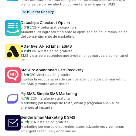
plantillas de correo electrónico, ventana emergente, SMS
Built for Shopify
Dataships Checkout Opt‑in
de 5 estrellas
5.0
(72)
•
Prueba gratis disponible
72 reseñas en total
Aumenta los ingresos mediante la optimización de la recopilación
del consentimiento de marketing
Attentive: AI‑led Email &SMS
de 5 estrellas
4.8
(106)
•
Instalación gratuita
106 reseñas en total
SMS y correo electrónico que ayudan a las marcas a aumentar el
ROI
SMSGo: Abandoned Cart Recovery
de 5 estrellas
3.8
(20)
•
Instalación gratuita
20 reseñas en total
Impulsa la recuperación de carritos abandonados con marketing
por SMS y ventas adicionales
YipSMS: Simple SMS Marketing
de 5 estrellas
4.7
(22)
•
Instalación gratuita
22 reseñas en total
Marketing por mensaje de texto, envía y programa SMS a los
clientes al instante
Sender Email Marketing & SMS
de 5 estrellas
4.7
(11)
•
Instalación gratuita
11 reseñas en total
Marketing por correo electrónico, automatizaciones y ventanas
emergentes fáciles y económicos