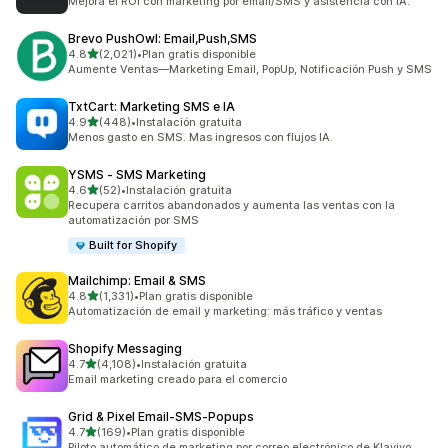
Mejora el ROI con marketing por email/SMS y asistencia con IA.
Brevo PushOwl: Email,Push,SMS
de 5 estrellas
4.8
(2,021)
•
Plan gratis disponible
2021 reseñas en total
Aumente Ventas—Marketing Email, PopUp, Notificación Push y SMS
TxtCart: Marketing SMS e IA
de 5 estrellas
4.9
(448)
•
Instalación gratuita
448 reseñas en total
Menos gasto en SMS. Mas ingresos con flujos IA.
YSMS ‑ SMS Marketing
de 5 estrellas
4.6
(52)
•
Instalación gratuita
52 reseñas en total
Recupera carritos abandonados y aumenta las ventas con la
automatización por SMS
Built for Shopify
Mailchimp: Email & SMS
de 5 estrellas
4.8
(1,331)
•
Plan gratis disponible
1331 reseñas en total
Automatización de email y marketing: más tráfico y ventas
Shopify Messaging
de 5 estrellas
4.7
(4,108)
•
Instalación gratuita
4108 reseñas en total
Email marketing creado para el comercio
Grid & Pixel Email‑SMS‑Popups
de 5 estrellas
4.7
(169)
•
Plan gratis disponible
169 reseñas en total
Piloto automático de marketing por correo electrónico de Klaviyo,