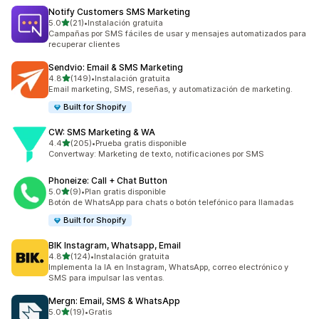
Notify Customers SMS Marketing
de 5 estrellas
5.0
(21)
•
Instalación gratuita
21 reseñas en total
Campañas por SMS fáciles de usar y mensajes automatizados para
recuperar clientes
Sendvio: Email & SMS Marketing
de 5 estrellas
4.8
(149)
•
Instalación gratuita
149 reseñas en total
Email marketing, SMS, reseñas, y automatización de marketing.
Built for Shopify
CW: SMS Marketing & WA
de 5 estrellas
4.4
(205)
•
Prueba gratis disponible
205 reseñas en total
Convertway: Marketing de texto, notificaciones por SMS
Phoneize: Call + Chat Button
de 5 estrellas
5.0
(9)
•
Plan gratis disponible
9 reseñas en total
Botón de WhatsApp para chats o botón telefónico para llamadas
Built for Shopify
BIK Instagram, Whatsapp, Email
de 5 estrellas
4.8
(124)
•
Instalación gratuita
124 reseñas en total
Implementa la IA en Instagram, WhatsApp, correo electrónico y
SMS para impulsar las ventas.
Mergn: Email, SMS & WhatsApp
de 5 estrellas
5.0
(19)
•
Gratis
19 reseñas en total