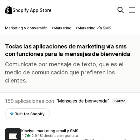
Shopify App Store
Marketing y conversión
Marketing
Marketing vía SMS
Todas las aplicaciones de marketing vía sms
con funciones para la mensajes de bienvenida
Comunícate por mensaje de texto, que es el
medio de comunicación que prefieren los
clientes.
159 aplicaciones con
Mensajes de bienvenida
Borrar
Built for Shopify
Klaviyo: marketing email y SMS
de 5 estrellas
4.7
(2,948)
•
Instalación gratuita
2948 reseñas en total