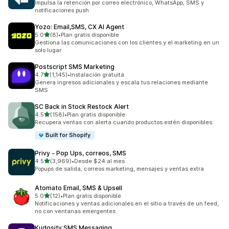
Impulsa la retención por correo electrónico, WhatsApp, SMS y
notificaciones push
Yozo: Email,SMS, CX AI Agent
de 5 estrellas
5.0
(8)
•
Plan gratis disponible
8 reseñas en total
Gestiona las comunicaciones con los clientes y el marketing en un
solo lugar
Postscript SMS Marketing
de 5 estrellas
4.7
(1,145)
•
Instalación gratuita
1145 reseñas en total
Genera ingresos adicionales y escala tus relaciones mediante
SMS
SC Back in Stock Restock Alert
de 5 estrellas
4.5
(158)
•
Plan gratis disponible
158 reseñas en total
Recupera ventas con alerta cuando productos estén disponibles.
Built for Shopify
Privy ‑ Pop Ups, correos, SMS
de 5 estrellas
4.5
(3,969)
•
Desde $24 al mes
3969 reseñas en total
Popups de salida, correos marketing, mensajes y ventas extra
Atomato Email, SMS & Upsell
de 5 estrellas
5.0
(12)
•
Plan gratis disponible
12 reseñas en total
Notificaciones y ventas adicionales en el sitio a través de un feed,
no con ventanas emergentes
Kudosity SMS Messaging