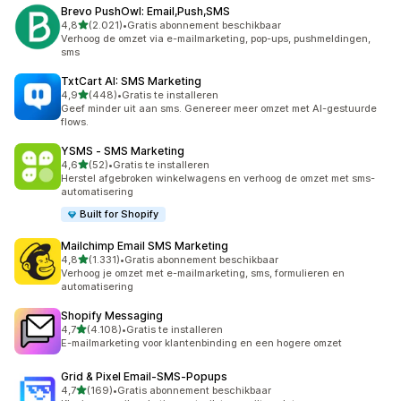
Brevo PushOwl: Email,Push,SMS
van 5 sterren
4,8
(2.021)
•
Gratis abonnement beschikbaar
2021 recensies in totaal
Verhoog de omzet via e-mailmarketing, pop-ups, pushmeldingen,
sms
TxtCart AI: SMS Marketing
van 5 sterren
4,9
(448)
•
Gratis te installeren
448 recensies in totaal
Geef minder uit aan sms. Genereer meer omzet met AI-gestuurde
flows.
YSMS ‑ SMS Marketing
van 5 sterren
4,6
(52)
•
Gratis te installeren
52 recensies in totaal
Herstel afgebroken winkelwagens en verhoog de omzet met sms-
automatisering
Built for Shopify
Mailchimp Email SMS Marketing
van 5 sterren
4,8
(1.331)
•
Gratis abonnement beschikbaar
1331 recensies in totaal
Verhoog je omzet met e-mailmarketing, sms, formulieren en
automatisering
Shopify Messaging
van 5 sterren
4,7
(4.108)
•
Gratis te installeren
4108 recensies in totaal
E-mailmarketing voor klantenbinding en een hogere omzet
Grid & Pixel Email‑SMS‑Popups
van 5 sterren
4,7
(169)
•
Gratis abonnement beschikbaar
169 recensies in totaal