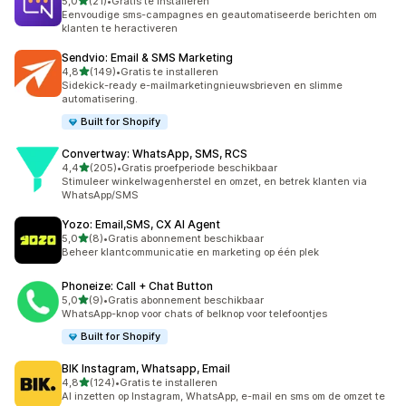
van 5 sterren
5,0
(21)
•
Gratis te installeren
21 recensies in totaal
Eenvoudige sms-campagnes en geautomatiseerde berichten om
klanten te heractiveren
Sendvio: Email & SMS Marketing
van 5 sterren
4,8
(149)
•
Gratis te installeren
149 recensies in totaal
Sidekick-ready e-mailmarketingnieuwsbrieven en slimme
automatisering.
Built for Shopify
Convertway: WhatsApp, SMS, RCS
van 5 sterren
4,4
(205)
•
Gratis proefperiode beschikbaar
205 recensies in totaal
Stimuleer winkelwagenherstel en omzet, en betrek klanten via
WhatsApp/SMS
Yozo: Email,SMS, CX AI Agent
van 5 sterren
5,0
(8)
•
Gratis abonnement beschikbaar
8 recensies in totaal
Beheer klantcommunicatie en marketing op één plek
Phoneize: Call + Chat Button
van 5 sterren
5,0
(9)
•
Gratis abonnement beschikbaar
9 recensies in totaal
WhatsApp-knop voor chats of belknop voor telefoontjes
Built for Shopify
BIK Instagram, Whatsapp, Email
van 5 sterren
4,8
(124)
•
Gratis te installeren
124 recensies in totaal
AI inzetten op Instagram, WhatsApp, e-mail en sms om de omzet te