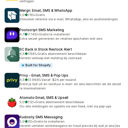
verhogen.
Mergn: Email, SMS & WhatsApp
van 5 sterren
5,0
(19)
•
Gratis
19 recensies in totaal
Stimuleer retentie via e-mail, WhatsApp, sms en pushmeldingen
Postscript SMS Marketing
van 5 sterren
4,7
(1.145)
•
Gratis te installeren
1145 recensies in totaal
Extra omzet genereren en relaties opschalen met sms
SC Back in Stock Restock Alert
van 5 sterren
4,5
(158)
•
Gratis abonnement beschikbaar
158 recensies in totaal
Herstel verkoop met melding bij voorraad.
Built for Shopify
Privy ‑ Email, SMS & Pop Ups
van 5 sterren
4,5
(3.969)
•
Vanaf $24 per maand
3969 recensies in totaal
Breid je lijst uit en verstuur e-mail- en sms-berichten om de omzet
te maximaliseren
Atomato Email, SMS & Upsell
van 5 sterren
5,0
(12)
•
Gratis abonnement beschikbaar
12 recensies in totaal
On-site meldingen en upsells via een feed, niet via pop-ups
Kudosity SMS Messaging
van 5 sterren
5,0
(5)
•
Gratis te installeren
5 recensies in totaal
Herstel verlaten winkelwagens en houd precies bij wat je sms'jes