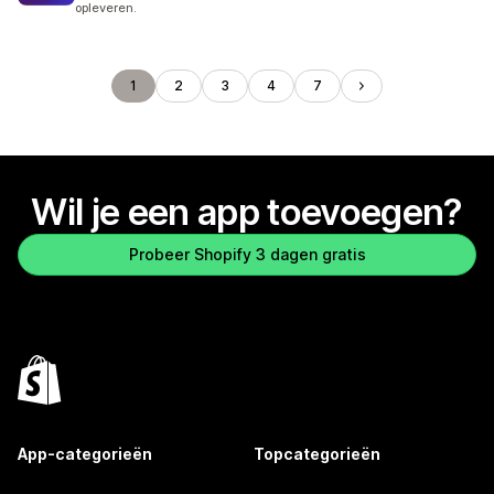
opleveren.
1
2
3
4
7
Wil je een app toevoegen?
Probeer Shopify 3 dagen gratis
App-categorieën
Topcategorieën