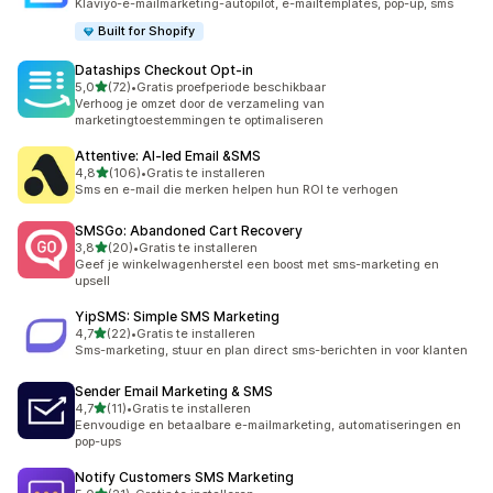
Klaviyo-e-mailmarketing-autopilot, e-mailtemplates, pop-up, sms
Built for Shopify
Dataships Checkout Opt‑in
van 5 sterren
5,0
(72)
•
Gratis proefperiode beschikbaar
72 recensies in totaal
Verhoog je omzet door de verzameling van
marketingtoestemmingen te optimaliseren
Attentive: AI‑led Email &SMS
van 5 sterren
4,8
(106)
•
Gratis te installeren
106 recensies in totaal
Sms en e-mail die merken helpen hun ROI te verhogen
SMSGo: Abandoned Cart Recovery
van 5 sterren
3,8
(20)
•
Gratis te installeren
20 recensies in totaal
Geef je winkelwagenherstel een boost met sms-marketing en
upsell
YipSMS: Simple SMS Marketing
van 5 sterren
4,7
(22)
•
Gratis te installeren
22 recensies in totaal
Sms-marketing, stuur en plan direct sms-berichten in voor klanten
Sender Email Marketing & SMS
van 5 sterren
4,7
(11)
•
Gratis te installeren
11 recensies in totaal
Eenvoudige en betaalbare e-mailmarketing, automatiseringen en
pop-ups
Notify Customers SMS Marketing