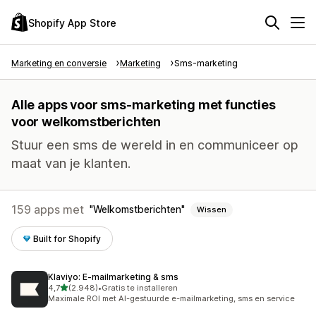
Shopify App Store
Marketing en conversie
Marketing
Sms-marketing
Alle apps voor sms-marketing met functies
voor welkomstberichten
Stuur een sms de wereld in en communiceer op
maat van je klanten.
159 apps met
Welkomstberichten
Wissen
Built for Shopify
Klaviyo: E‑mailmarketing & sms
van 5 sterren
4,7
(2.948)
•
Gratis te installeren
2948 recensies in totaal
Maximale ROI met AI-gestuurde e-mailmarketing, sms en service