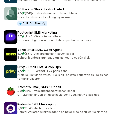
SC Back in Stock Restock Alert
van 5 sterren
4,5
(158)
•
Gratis abonnement beschikbaar
158 recensies in totaal
Herstel verkoop met melding bij voorraad.
Built for Shopify
Postscript SMS Marketing
van 5 sterren
4,7
(1.143)
•
Gratis te installeren
1143 recensies in totaal
Extra omzet genereren en relaties opschalen met sms
Yozo: Email,SMS, CX AI Agent
van 5 sterren
5,0
(8)
•
Gratis abonnement beschikbaar
8 recensies in totaal
Beheer klantcommunicatie en marketing op één plek
Privy ‑ Email, SMS & Pop Ups
van 5 sterren
4,5
(3.968)
•
Vanaf $24 per maand
3968 recensies in totaal
Breid je lijst uit en verstuur e-mail- en sms-berichten om de omzet
te maximaliseren
Atomato Email, SMS & Upsell
van 5 sterren
5,0
(12)
•
Gratis abonnement beschikbaar
12 recensies in totaal
On-site meldingen en upsells via een feed, niet via pop-ups
Kudosity SMS Messaging
van 5 sterren
5,0
(5)
•
Gratis te installeren
5 recensies in totaal
Herstel verlaten winkelwagens en houd precies bij wat je sms'jes