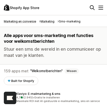
Shopify App Store
Marketing en conversie
Marketing
Sms-marketing
Alle apps voor sms-marketing met functies
voor welkomstberichten
Stuur een sms de wereld in en communiceer op
maat van je klanten.
159 apps met
Welkomstberichten
Wissen
Built for Shopify
Klaviyo: E‑mailmarketing & sms
van 5 sterren
4,7
(2.945)
•
Gratis te installeren
2945 recensies in totaal
Maximale ROI met AI-gestuurde e-mailmarketing, sms en service