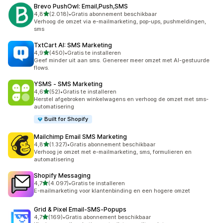
Brevo PushOwl: Email,Push,SMS
van 5 sterren
4,8
(2.018)
•
Gratis abonnement beschikbaar
2018 recensies in totaal
Verhoog de omzet via e-mailmarketing, pop-ups, pushmeldingen,
sms
TxtCart AI: SMS Marketing
van 5 sterren
4,9
(450)
•
Gratis te installeren
450 recensies in totaal
Geef minder uit aan sms. Genereer meer omzet met AI-gestuurde
flows.
YSMS ‑ SMS Marketing
van 5 sterren
4,6
(52)
•
Gratis te installeren
52 recensies in totaal
Herstel afgebroken winkelwagens en verhoog de omzet met sms-
automatisering
Built for Shopify
Mailchimp Email SMS Marketing
van 5 sterren
4,8
(1.327)
•
Gratis abonnement beschikbaar
1327 recensies in totaal
Verhoog je omzet met e-mailmarketing, sms, formulieren en
automatisering
Shopify Messaging
van 5 sterren
4,7
(4.097)
•
Gratis te installeren
4097 recensies in totaal
E-mailmarketing voor klantenbinding en een hogere omzet
Grid & Pixel Email‑SMS‑Popups
van 5 sterren
4,7
(169)
•
Gratis abonnement beschikbaar
169 recensies in totaal