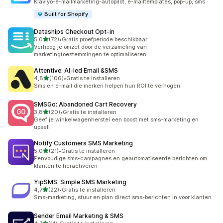
Klaviyo-e-mailmarketing-autopilot, e-mailtemplates, pop-up, sms
Built for Shopify
Dataships Checkout Opt‑in
van 5 sterren
5,0
(72)
•
Gratis proefperiode beschikbaar
72 recensies in totaal
Verhoog je omzet door de verzameling van
marketingtoestemmingen te optimaliseren
Attentive: AI‑led Email &SMS
van 5 sterren
4,8
(106)
•
Gratis te installeren
106 recensies in totaal
Sms en e-mail die merken helpen hun ROI te verhogen
SMSGo: Abandoned Cart Recovery
van 5 sterren
3,8
(20)
•
Gratis te installeren
20 recensies in totaal
Geef je winkelwagenherstel een boost met sms-marketing en
upsell
Notify Customers SMS Marketing
van 5 sterren
5,0
(21)
•
Gratis te installeren
21 recensies in totaal
Eenvoudige sms-campagnes en geautomatiseerde berichten om
klanten te heractiveren
YipSMS: Simple SMS Marketing
van 5 sterren
4,7
(22)
•
Gratis te installeren
22 recensies in totaal
Sms-marketing, stuur en plan direct sms-berichten in voor klanten
Sender Email Marketing & SMS