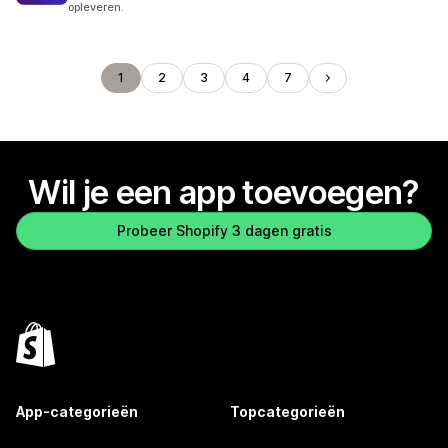
opleveren.
1
2
3
4
7
Wil je een app toevoegen?
Probeer Shopify 3 dagen gratis
App-categorieën
Topcategorieën