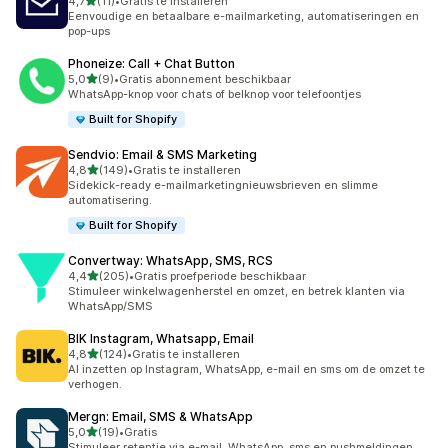
van 5 sterren
4,7
(11)
•
Gratis te installeren
11 recensies in totaal
Eenvoudige en betaalbare e-mailmarketing, automatiseringen en
pop-ups
Phoneize: Call + Chat Button
van 5 sterren
5,0
(9)
•
Gratis abonnement beschikbaar
9 recensies in totaal
WhatsApp-knop voor chats of belknop voor telefoontjes
Built for Shopify
Sendvio: Email & SMS Marketing
van 5 sterren
4,8
(149)
•
Gratis te installeren
149 recensies in totaal
Sidekick-ready e-mailmarketingnieuwsbrieven en slimme
automatisering.
Built for Shopify
Convertway: WhatsApp, SMS, RCS
van 5 sterren
4,4
(205)
•
Gratis proefperiode beschikbaar
205 recensies in totaal
Stimuleer winkelwagenherstel en omzet, en betrek klanten via
WhatsApp/SMS
BIK Instagram, Whatsapp, Email
van 5 sterren
4,8
(124)
•
Gratis te installeren
124 recensies in totaal
AI inzetten op Instagram, WhatsApp, e-mail en sms om de omzet te
verhogen.
Mergn: Email, SMS & WhatsApp
van 5 sterren
5,0
(19)
•
Gratis
19 recensies in totaal
Stimuleer retentie via e-mail, WhatsApp, sms en pushmeldingen