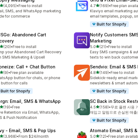
별 5개 중
별 5개 중
(4,095)
•
Free to install
4.7
(169)
•
Free plan avail
리뷰 4095개
총 리뷰 169개
il, SMS, and WhatsApp marketing
Klaviyo email marketing aut
de for commerce
email templates, popup, s
Built for Shopify
SGo: Abandoned Cart
Notify Customers SM
covery
Marketing
별 5개 중
별 5개 중
(20)
•
Free to install
5.0
(21)
•
Free to install
리뷰 20개
총 리뷰 21개
p your Abandoned Cart Recovery
Easy SMS campaigns & au
h SMS Marketing & Upsell
texts to win back custome
oneize: Call + Chat Button
Sendvio: Email & SMS
별 5개 중
별 5개 중
(9)
•
Free plan available
4.8
(149)
•
Free to install
리뷰 9개
총 리뷰 149개
tsApp button for chats, or phone
Sidekick-ready email mark
l button for calls
newsletters & smart automa
Built for Shopify
Built for Shopify
rgn: Email, SMS & WhatsApp
SC Back in Stock Rest
별 5개 중
별 5개 중
(19)
•
Free
4.5
(158)
•
무료 플랜 사용 
리뷰 19개
총 리뷰 158개
ve Retention via Email, WhatsApp,
재입고 알림으로 손실된 매출을
 & Push Notification
Built for Shopify
ivy ‑ Email, SMS & Pop Ups
Atomato Email, SMS &
별 5개 중
별 5개 중
(3,968)
•
From $24/month
5.0
(12)
•
Free plan availab