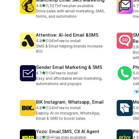
별 5개 중
4.8
(1,327)
•
Free plan available
4.7
총 리뷰 1327개
총 
Drive sales with email marketing, SMS,
Ema
forms, and automation
ma
Attentive: AI‑led Email &SMS
SM
별 5개 중
4.8
(106)
•
Free to install
Re
총 리뷰 106개
SMS & Email helping brands increase
3.8
총 
ROI
Bum
wit
Sender Email Marketing & SMS
Ph
별 5개 중
4.7
(11)
•
Free to install
5.0
총 리뷰 11개
총 
Easy and affordable email marketing,
Wha
automations and popups
cal
BIK Instagram, Whatsapp, Email
Me
별 5개 중
4.8
(124)
•
Free to install
5.0
총 리뷰 124개
총 
Deploy AI on Instagram, WhatsApp,
Dri
Email & SMS to boost sales.
SMS
Yozo: Email,SMS, CX AI Agent
Pr
별 5개 중
5.0
(8)
•
Free plan available
4.5