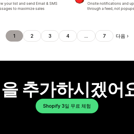
리뷰 3968개
총 리뷰 12개
w your list and send Email & SMS
Onsite notifications and up
sages to maximize sales
through a feed, not popup
다음
1
2
3
4
…
7
을 추가하시겠어
Shopify 3일 무료 체험