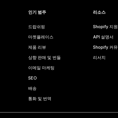
인기 범주
리소스
드랍쉬핑
Shopify 지
마켓플레이스
API 설명서
제품 리뷰
Shopify 커
상향 판매 및 번들
리서치
이메일 마케팅
SEO
배송
통화 및 번역