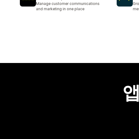
총 리뷰 8개
총 
Manage customer communications
Gro
and marketing in one place
mes
앱