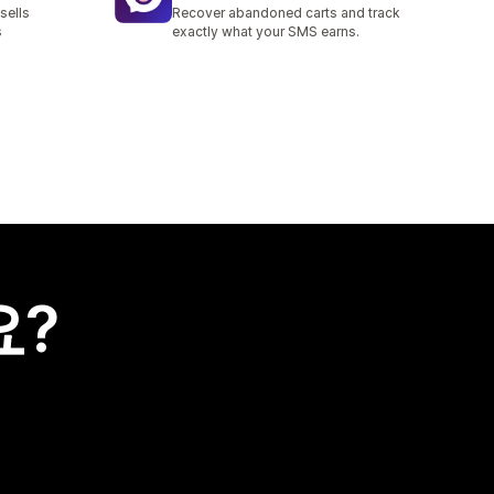
총 리뷰 5개
sells
Recover abandoned carts and track
s
exactly what your SMS earns.
요?