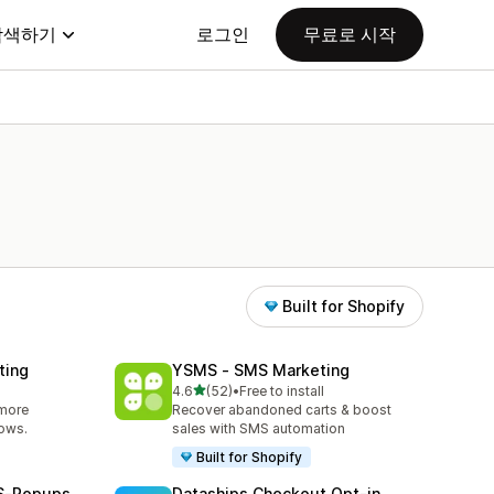
탐색하기
로그인
무료로 시작
Built for Shopify
ting
YSMS ‑ SMS Marketing
별 5개 중
4.6
(52)
•
Free to install
총 리뷰 52개
 more
Recover abandoned carts & boost
lows.
sales with SMS automation
Built for Shopify
MS‑Popups
Dataships Checkout Opt‑in