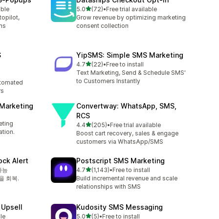
별 5개 중
able
5.0
(72)
•
Free trial available
총 리뷰 72개
opilot,
Grow revenue by optimizing marketing
ms
consent collection
S
YipSMS: Simple SMS Marketing
별 5개 중
4.7
(22)
•
Free to install
총 리뷰 22개
Text Marketing, Send & Schedule SMS'
to Customers Instantly
tomated
rs
 Marketing
Convertway: WhatsApp, SMS,
RCS
eting
별 5개 중
4.4
(205)
•
Free trial available
총 리뷰 205개
tion.
Boost cart recovery, sales & engage
customers via WhatsApp/SMS
ock Alert
Postscript SMS Marketing
별 5개 중
가능
4.7
(1,143)
•
Free to install
총 리뷰 1143개
 회복.
Build incremental revenue and scale
relationships with SMS
 Upsell
Kudosity SMS Messaging
별 5개 중
le
5.0
(5)
•
Free to install