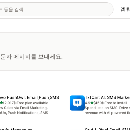
앱 
문자 메시지를 보내세요.
evo PushOwl: Email,Push,SMS
TxtCart AI: SMS Marke
별 5개 중
별 5개 중
(2,017)
•
Free plan available
4.9
(450)
•
Free to install
리뷰 2017개
총 리뷰 450개
w Sales via Email Marketing,
Spend less on SMS. Drive
Up, Push Notifications, SMS
revenue with AI powered f
opify Messaging
Grid & Pixel Email‑S