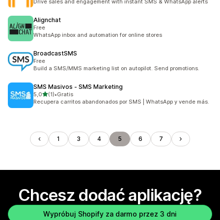
Drive sales and engagement with instant SMS & WhatsApp alerts
Alignchat
Free
WhatsApp inbox and automation for online stores
BroadcastSMS
Free
Build a SMS/MMS marketing list on autopilot. Send promotions.
SMS Masivos ‑ SMS Marketing
na 5 gwiazdek
5,0
(1)
•
Gratis
Łączna liczba recenzji: 1
Recupera carritos abandonados por SMS | WhatsApp y vende más.
1
3
4
5
6
7
Chcesz dodać aplikację?
Wypróbuj Shopify za darmo przez 3 dni