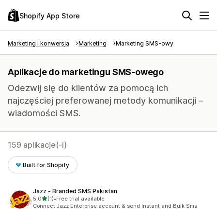
Shopify App Store
Marketing i konwersja
Marketing
Marketing SMS-owy
Aplikacje do marketingu SMS-owego
Odezwij się do klientów za pomocą ich
najczęściej preferowanej metody komunikacji –
wiadomości SMS.
159 aplikacje(-i)
Built for Shopify
Jazz ‑ Branded SMS Pakistan
na 5 gwiazdek
5,0
(1)
•
Free trial available
Łączna liczba recenzji: 1
Connect Jazz Enterprise account & send Instant and Bulk Sms