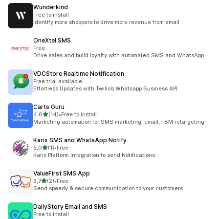
Wunderkind
Free to install
Identify more shoppers to drive more revenue from email
OneXtel SMS
Free
Drive sales and build loyalty with automated SMS and WhatsApp
VDCStore Realtime Notification
Free trial available
Effortless Updates with Twilio’s Whatsapp Business API
Carts Guru
na 5 gwiazdek
4,6
(14)
•
Free to install
Łączna liczba recenzji: 14
Marketing automation for SMS marketing, email, FBM retargeting
Karix SMS and WhatsApp Notify
na 5 gwiazdek
5,0
(1)
•
Free
Łączna liczba recenzji: 1
Karix Platform Integration to send Notifications
ValueFirst SMS App
na 5 gwiazdek
3,7
(2)
•
Free
Łączna liczba recenzji: 2
Send speedy & secure communication to your customers
DailyStory Email and SMS
Free to install