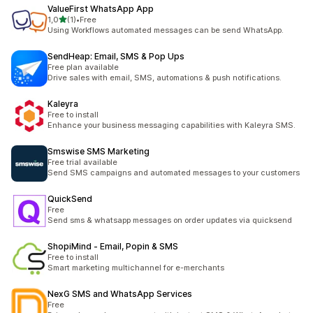
ValueFirst WhatsApp App
na 5 gwiazdek
1,0
(1)
•
Free
Łączna liczba recenzji: 1
Using Workflows automated messages can be send WhatsApp.
SendHeap: Email, SMS & Pop Ups
Free plan available
Drive sales with email, SMS, automations & push notifications.
Kaleyra
Free to install
Enhance your business messaging capabilities with Kaleyra SMS.
Smswise SMS Marketing
Free trial available
Send SMS campaigns and automated messages to your customers
QuickSend
Free
Send sms & whatsapp messages on order updates via quicksend
ShopiMind ‑ Email, Popin & SMS
Free to install
Smart marketing multichannel for e-merchants
NexG SMS and WhatsApp Services
Free