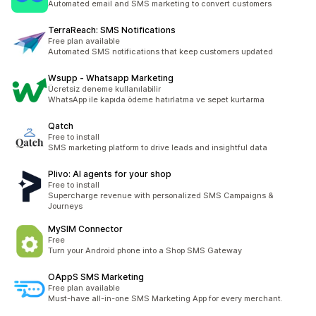
Automated email and SMS marketing to convert customers
TerraReach: SMS Notifications
Free plan available
Automated SMS notifications that keep customers updated
Wsupp ‑ Whatsapp Marketing
Ücretsiz deneme kullanılabilir
WhatsApp ile kapıda ödeme hatırlatma ve sepet kurtarma
Qatch
Free to install
SMS marketing platform to drive leads and insightful data
Plivo: AI agents for your shop
Free to install
Supercharge revenue with personalized SMS Campaigns &
Journeys
MySIM Connector
Free
Turn your Android phone into a Shop SMS Gateway
OAppS SMS Marketing
Free plan available
Must-have all-in-one SMS Marketing App for every merchant.