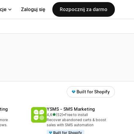
cje
Zaloguj się
Rozpocznij za darmo
Built for Shopify
ting
YSMS ‑ SMS Marketing
na 5 gwiazdek
4,6
(52)
•
Free to install
0
Łączna liczba recenzji: 52
 more
Recover abandoned carts & boost
lows.
sales with SMS automation
Built for Shopify