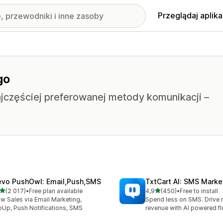
Przeglądaj aplika
go
ajczęściej preferowanej metody komunikacji –
evo PushOwl: Email,Push,SMS
TxtCart AI: SMS Marke
na 5 gwiazdek
na 5 gwiazdek
(2 017)
•
Free plan available
4,9
(450)
•
Free to install
zna liczba recenzji: 2017
Łączna liczba recenzji: 45
w Sales via Email Marketing,
Spend less on SMS. Drive
Up, Push Notifications, SMS
revenue with AI powered f