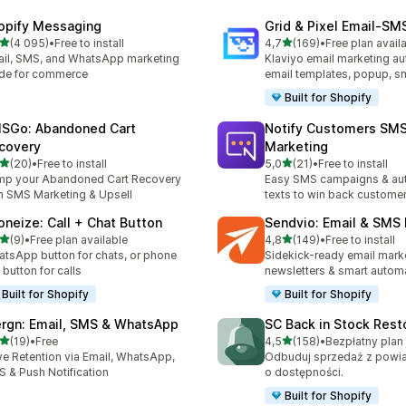
opify Messaging
Grid & Pixel Email‑S
na 5 gwiazdek
na 5 gwiazdek
(4 095)
•
Free to install
4,7
(169)
•
Free plan avail
zna liczba recenzji: 4095
Łączna liczba recenzji: 169
il, SMS, and WhatsApp marketing
Klaviyo email marketing aut
de for commerce
email templates, popup, s
Built for Shopify
SGo: Abandoned Cart
Notify Customers SM
covery
Marketing
na 5 gwiazdek
na 5 gwiazdek
(20)
•
Free to install
5,0
(21)
•
Free to install
zna liczba recenzji: 20
Łączna liczba recenzji: 21
p your Abandoned Cart Recovery
Easy SMS campaigns & au
h SMS Marketing & Upsell
texts to win back custome
oneize: Call + Chat Button
Sendvio: Email & SMS
na 5 gwiazdek
na 5 gwiazdek
(9)
•
Free plan available
4,8
(149)
•
Free to install
zna liczba recenzji: 9
Łączna liczba recenzji: 149
tsApp button for chats, or phone
Sidekick-ready email mark
l button for calls
newsletters & smart automa
Built for Shopify
Built for Shopify
rgn: Email, SMS & WhatsApp
SC Back in Stock Rest
na 5 gwiazdek
na 5 gwiazdek
(19)
•
Free
4,5
(158)
•
zna liczba recenzji: 19
Łączna liczba recenzji: 158
ve Retention via Email, WhatsApp,
Odbuduj sprzedaż z powi
 & Push Notification
o dostępności.
Built for Shopify