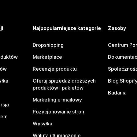
ji
Najpopularniejsze kategorie
Zasoby
Dropshipping
Centrum Po
oduktów
Marketplace
Dokumentac
tów
Recenzje produktu
Społeczność
yłka
Oferuj sprzedaż droższych
Blog Shopif
produktów i pakietów
Badania
Marketing e-mailowy
rsja
Pozycjonowanie stron
pem
Wysyłka
Waluta i tłumaczenie