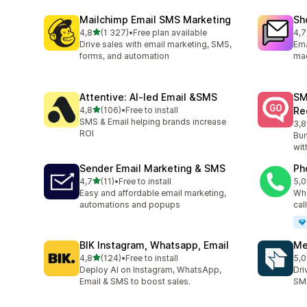
Mailchimp Email SMS Marketing
Sh
na 5 gwiazdek
4,8
(1 327)
•
Free plan available
4,7
Łączna liczba recenzji: 1327
Łąc
Drive sales with email marketing, SMS,
Ema
forms, and automation
ma
Attentive: AI‑led Email &SMS
SM
na 5 gwiazdek
4,8
(106)
•
Free to install
Re
Łączna liczba recenzji: 106
SMS & Email helping brands increase
3,8
Łąc
ROI
Bum
wit
Sender Email Marketing & SMS
Ph
na 5 gwiazdek
4,7
(11)
•
Free to install
5,0
Łączna liczba recenzji: 11
Łąc
Easy and affordable email marketing,
Wha
automations and popups
cal
BIK Instagram, Whatsapp, Email
Me
na 5 gwiazdek
4,8
(124)
•
Free to install
5,0
Łączna liczba recenzji: 124
Łąc
Deploy AI on Instagram, WhatsApp,
Dri
Email & SMS to boost sales.
SMS