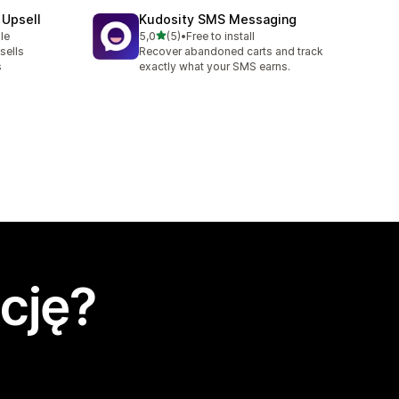
 Upsell
Kudosity SMS Messaging
na 5 gwiazdek
le
5,0
(5)
•
Free to install
Łączna liczba recenzji: 5
sells
Recover abandoned carts and track
s
exactly what your SMS earns.
cję?