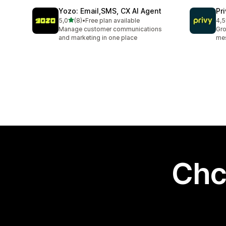
Yozo: Email,SMS, CX AI Agent
Pr
na 5 gwiazdek
5,0
(8)
•
Free plan available
4,5
Łączna liczba recenzji: 8
Łąc
Manage customer communications
Gro
and marketing in one place
mes
Chc