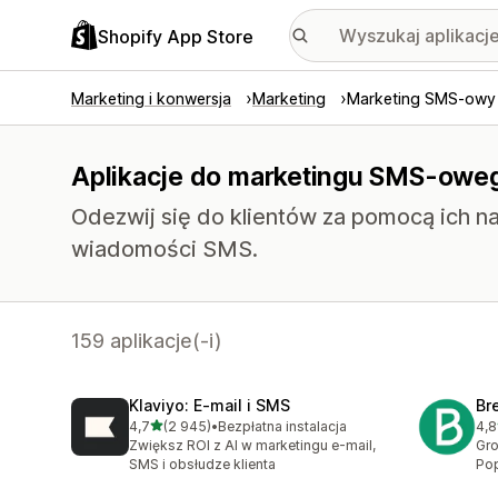
Shopify App Store
Marketing i konwersja
Marketing
Marketing SMS-owy
Aplikacje do marketingu SMS-owe
Odezwij się do klientów za pomocą ich n
wiadomości SMS.
159 aplikacje(-i)
Klaviyo: E‑mail i SMS
Br
na 5 gwiazdek
4,7
(2 945)
•
Bezpłatna instalacja
4,8
Łączna liczba recenzji: 2945
Łąc
Zwiększ ROI z AI w marketingu e-mail,
Gro
SMS i obsłudze klienta
Pop