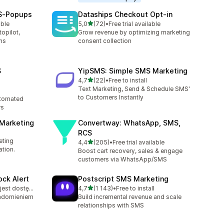
MS‑Popups
Dataships Checkout Opt‑in
na 5 gwiazdek
able
5,0
(72)
•
Free trial available
Łączna liczba recenzji: 72
opilot,
Grow revenue by optimizing marketing
ms
consent collection
S
YipSMS: Simple SMS Marketing
na 5 gwiazdek
4,7
(22)
•
Free to install
Łączna liczba recenzji: 22
Text Marketing, Send & Schedule SMS'
to Customers Instantly
tomated
rs
 Marketing
Convertway: WhatsApp, SMS,
RCS
eting
na 5 gwiazdek
4,4
(205)
•
Free trial available
Łączna liczba recenzji: 205
tion.
Boost cart recovery, sales & engage
customers via WhatsApp/SMS
ock Alert
Postscript SMS Marketing
na 5 gwiazdek
Bezpłatny plan jest dostępny
4,7
(1 143)
•
Free to install
Łączna liczba recenzji: 1143
adomieniem
Build incremental revenue and scale
relationships with SMS