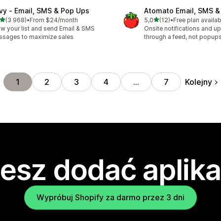
ivy ‑ Email, SMS & Pop Ups
Atomato Email, SMS &
na 5 gwiazdek
na 5 gwiazdek
(3 968)
•
From $24/month
5,0
(12)
•
Free plan availab
zna liczba recenzji: 3968
Łączna liczba recenzji: 12
w your list and send Email & SMS
Onsite notifications and up
sages to maximize sales
through a feed, not popup
Kolejny
1
2
3
4
…
7
esz dodać aplika
Wypróbuj Shopify za darmo przez 3 dni