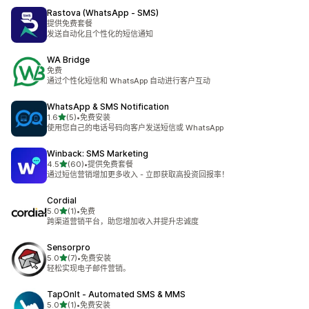
Rastova (WhatsApp ‑ SMS)
提供免费套餐
发送自动化且个性化的短信通知
WA Bridge
免费
通过个性化短信和 WhatsApp 自动进行客户互动
WhatsApp & SMS Notification
星（满分 5 星）
1.6
(5)
•
免费安装
总共 5 条评论
使用您自己的电话号码向客户发送短信或 WhatsApp
Winback: SMS Marketing
星（满分 5 星）
4.5
(60)
•
提供免费套餐
总共 60 条评论
通过短信营销增加更多收入 - 立即获取高投资回报率！
Cordial
星（满分 5 星）
5.0
(1)
•
免费
总共 1 条评论
跨渠道营销平台，助您增加收入并提升忠诚度
Sensorpro
星（满分 5 星）
5.0
(7)
•
免费安装
总共 7 条评论
轻松实现电子邮件营销。
TapOnIt ‑ Automated SMS & MMS
星（满分 5 星）
5.0
(1)
•
免费安装