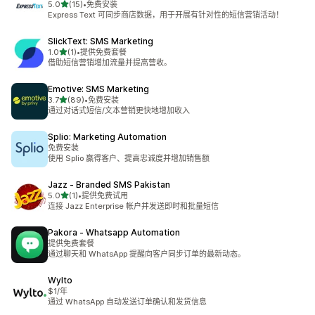
星（满分 5 星）
5.0
(15)
•
免费安装
总共 15 条评论
Express Text 可同步商店数据，用于开展有针对性的短信营销活动！
SlickText: SMS Marketing
星（满分 5 星）
1.0
(1)
•
提供免费套餐
总共 1 条评论
借助短信营销增加流量并提高营收。
Emotive: SMS Marketing
星（满分 5 星）
3.7
(89)
•
免费安装
总共 89 条评论
通过对话式短信/文本营销更快地增加收入
Splio: Marketing Automation
免费安装
使用 Splio 赢得客户、提高忠诚度并增加销售额
Jazz ‑ Branded SMS Pakistan
星（满分 5 星）
5.0
(1)
•
提供免费试用
总共 1 条评论
连接 Jazz Enterprise 帐户并发送即时和批量短信
Pakora ‑ Whatsapp Automation
提供免费套餐
通过聊天和 WhatsApp 提醒向客户同步订单的最新动态。
Wylto
$1/年
通过 WhatsApp 自动发送订单确认和发货信息