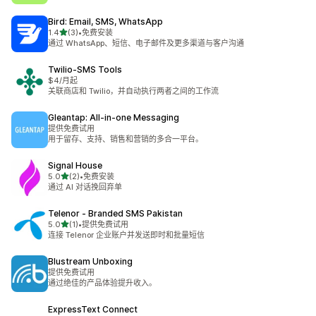
Bird: Email, SMS, WhatsApp
星（满分 5 星）
1.4
(3)
•
免费安装
总共 3 条评论
通过 WhatsApp、短信、电子邮件及更多渠道与客户沟通
Twilio‑SMS Tools
$4/月起
关联商店和 Twilio，并自动执行两者之间的工作流
Gleantap: All‑in‑one Messaging
提供免费试用
用于留存、支持、销售和营销的多合一平台。
Signal House
星（满分 5 星）
5.0
(2)
•
免费安装
总共 2 条评论
通过 AI 对话挽回弃单
Telenor ‑ Branded SMS Pakistan
星（满分 5 星）
5.0
(1)
•
提供免费试用
总共 1 条评论
连接 Telenor 企业账户并发送即时和批量短信
Blustream Unboxing
提供免费试用
通过绝佳的产品体验提升收入。
ExpressText Connect