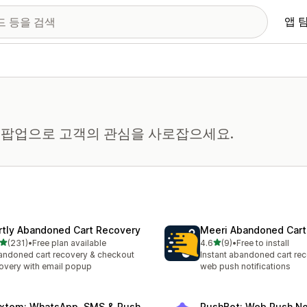
앱 
 팝업으로 고객의 관심을 사로잡으세요.
rtly Abandoned Cart Recovery
Meeri Abandoned Cart
별 5개 중
별 5개 중
(231)
•
Free plan available
4.6
(9)
•
Free to install
리뷰 231개
총 리뷰 9개
ndoned cart recovery & checkout
Instant abandoned cart rec
overy with email popup
web push notifications
xtom: WhatsApp, SMS & Push
PushBot: Web Push Not