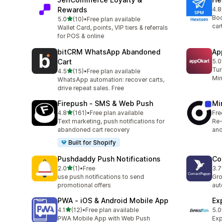
Rewards
4.8
총 
Boo
별 5개 중
5.0
(10)
•
Free plan available
총 리뷰 10개
car
Wallet Card, points, VIP tiers & referrals
for POS & online
bitCRM WhatsApp Abandoned
Ap
Cart
5.0
총 
Tur
별 5개 중
4.5
(15)
•
Free plan available
총 리뷰 15개
Min
WhatsApp automation: recover carts,
drive repeat sales. Free
Firepush ‑ SMS & Web Push
Mi
별 5개 중
4.8
(161)
•
Free plan available
Fre
총 리뷰 161개
Text marketing, push notifications for
Re-
abandoned cart recovery
an
Built for Shopify
Pushdaddy Push Notifications
Co
별 5개 중
2.0
(1)
•
Free
3.7
총 리뷰 1개
총 
use push notifications to send
Gro
promotional offers
au
PWA ‑ iOS & Android Mobile App
Ex
별 5개 중
4.1
(12)
•
Free plan available
5.0
총 리뷰 12개
총 
PWA Mobile App with Web Push
Exp