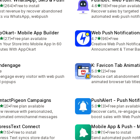
별 5개 중
별 5개 중
(264)
•
Free to install
4.6
(18)
•
Free plan availab
리뷰 264개
총 리뷰 18개
st revenue by recover abandoned
Recover sales by targeted
ts via WhatsApp, webpush
automated web push notifi
pOkart‑ Mobile App Builder
Web Push Notification
별 5개 중
별 5개 중
(27)
•
Free plan available
4.7
(96)
•
Free
리뷰 27개
총 리뷰 96개
n Your Store Into Mobile App In 60
Creative Web Push Notifica
utes With AppOkart
Announcement & Timer Ba
ndengage
K: Favicon Tab Animat
별 5개 중
e
5.0
(2)
•
Free
총 리뷰 2개
engage every visitor with web push
Reduce cart abandonment 
d popups
animated browser tab titles
ntactPigeon Campaigns
PushAlert ‑ Push Notif
별 5개 중
별 5개 중
(2)
•
Free plan available
5.0
(3)
•
Free plan availabl
리뷰 2개
총 리뷰 3개
w revenue with personalized,
Recover carts, re-engage u
tomated omnichannel messages
boost sales with Web Pus
pressText Connect
Mobile App & Push ‑ 
별 5개 중
별 5개 중
(15)
•
Free to install
5.0
(1)
•
Free to install
리뷰 15개
총 리뷰 1개
ress Text syncs store data for
Send automated push notif