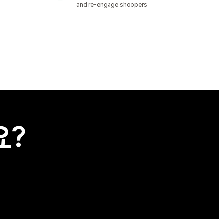
and re-engage shoppers
요?