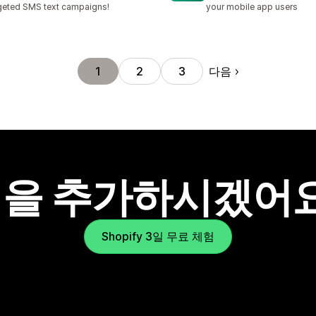
geted SMS text campaigns!
your mobile app users
다음
1
2
3
을 추가하시겠어
Shopify 3일 무료 체험