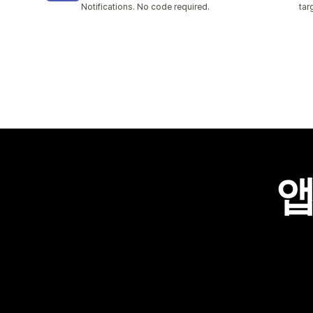
Notifications. No code required.
tar
앱