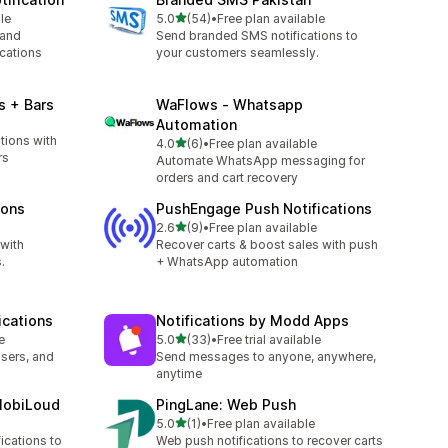
별 5개 중
le
5.0
(54)
•
Free plan available
총 리뷰 54개
 and
Send branded SMS notifications to
cations
your customers seamlessly.
s + Bars
WaFlows ‑ Whatsapp
Automation
tions with
별 5개 중
4.0
(6)
•
Free plan available
총 리뷰 6개
rs
Automate WhatsApp messaging for
orders and cart recovery
ions
PushEngage Push Notifications
별 5개 중
2.6
(9)
•
Free plan available
총 리뷰 9개
with
Recover carts & boost sales with push
.
+ WhatsApp automation
ications
Notifications by Modd Apps
별 5개 중
e
5.0
(33)
•
Free trial available
총 리뷰 33개
sers, and
Send messages to anyone, anywhere,
h
anytime
MobiLoud
PingLane: Web Push
별 5개 중
5.0
(1)
•
Free plan available
총 리뷰 1개
ications to
Web push notifications to recover carts