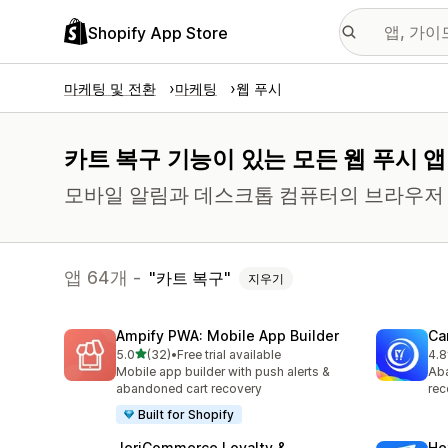
Shopify App Store
마케팅 및 전환
마케팅
웹 푸시
카트 복구 기능이 있는 모든 웹 푸시 앱
모바일 알림과 데스크톱 컴퓨터의 브라우저
앱 64개 -
카트 복구
지우기
Ampify PWA: Mobile App Builder
Ca
별 5개 중
5.0
(32)
•
Free trial available
4.8
총 리뷰 32개
총 
Mobile app builder with push alerts &
Aba
abandoned cart recovery
rec
Built for Shopify
JeriCommerce Loyalty &
He