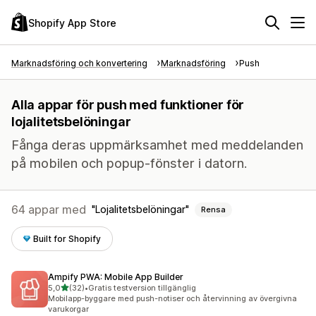
Shopify App Store
Marknadsföring och konvertering
Marknadsföring
Push
Alla appar för push med funktioner för
lojalitetsbelöningar
Fånga deras uppmärksamhet med meddelanden
på mobilen och popup-fönster i datorn.
64 appar med
Lojalitetsbelöningar
Rensa
Built for Shopify
Ampify PWA: Mobile App Builder
av 5 stjärnor
5,0
(32)
•
Gratis testversion tillgänglig
32 recensioner totalt
Mobilapp-byggare med push-notiser och återvinning av övergivna
varukorgar