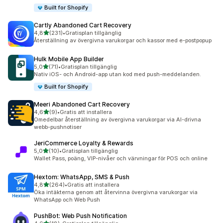
Built for Shopify
Cartly Abandoned Cart Recovery
av 5 stjärnor
4,8
(231)
•
Gratisplan tillgänglig
231 recensioner totalt
Återställning av övergivna varukorgar och kassor med e-postpopup
Hulk Mobile App Builder
av 5 stjärnor
5,0
(71)
•
Gratisplan tillgänglig
71 recensioner totalt
Nativ iOS- och Android-app utan kod med push-meddelanden.
Built for Shopify
Meeri Abandoned Cart Recovery
av 5 stjärnor
4,6
(9)
•
Gratis att installera
9 recensioner totalt
Omedelbar återställning av övergivna varukorgar via AI-drivna
webb-pushnotiser
JeriCommerce Loyalty & Rewards
av 5 stjärnor
5,0
(10)
•
Gratisplan tillgänglig
10 recensioner totalt
Wallet Pass, poäng, VIP-nivåer och värvningar för POS och online
Hextom: WhatsApp, SMS & Push
av 5 stjärnor
4,8
(264)
•
Gratis att installera
264 recensioner totalt
Öka intäkterna genom att återvinna övergivna varukorgar via
WhatsApp och Web Push
PushBot: Web Push Notification