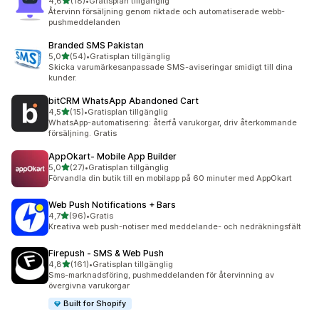
av 5 stjärnor
4,6
(18)
•
Gratisplan tillgänglig
18 recensioner totalt
Återvinn försäljning genom riktade och automatiserade webb-
pushmeddelanden
Branded SMS Pakistan
av 5 stjärnor
5,0
(54)
•
Gratisplan tillgänglig
54 recensioner totalt
Skicka varumärkesanpassade SMS-aviseringar smidigt till dina
kunder.
bitCRM WhatsApp Abandoned Cart
av 5 stjärnor
4,5
(15)
•
Gratisplan tillgänglig
15 recensioner totalt
WhatsApp-automatisering: återfå varukorgar, driv återkommande
försäljning. Gratis
AppOkart‑ Mobile App Builder
av 5 stjärnor
5,0
(27)
•
Gratisplan tillgänglig
27 recensioner totalt
Förvandla din butik till en mobilapp på 60 minuter med AppOkart
Web Push Notifications + Bars
av 5 stjärnor
4,7
(96)
•
Gratis
96 recensioner totalt
Kreativa web push-notiser med meddelande- och nedräkningsfält
Firepush ‑ SMS & Web Push
av 5 stjärnor
4,8
(161)
•
Gratisplan tillgänglig
161 recensioner totalt
Sms-marknadsföring, pushmeddelanden för återvinning av
övergivna varukorgar
Built for Shopify