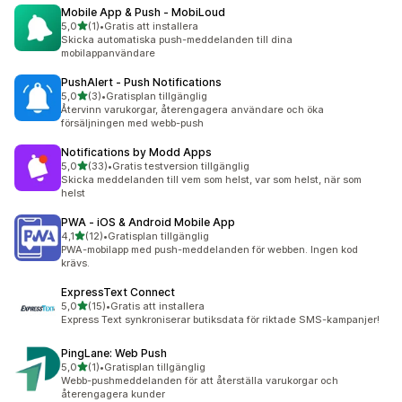
Mobile App & Push ‑ MobiLoud
av 5 stjärnor
5,0
(1)
•
Gratis att installera
1 recensioner totalt
Skicka automatiska push-meddelanden till dina
mobilappanvändare
PushAlert ‑ Push Notifications
av 5 stjärnor
5,0
(3)
•
Gratisplan tillgänglig
3 recensioner totalt
Återvinn varukorgar, återengagera användare och öka
försäljningen med webb-push
Notifications by Modd Apps
av 5 stjärnor
5,0
(33)
•
Gratis testversion tillgänglig
33 recensioner totalt
Skicka meddelanden till vem som helst, var som helst, när som
helst
PWA ‑ iOS & Android Mobile App
av 5 stjärnor
4,1
(12)
•
Gratisplan tillgänglig
12 recensioner totalt
PWA-mobilapp med push-meddelanden för webben. Ingen kod
krävs.
ExpressText Connect
av 5 stjärnor
5,0
(15)
•
Gratis att installera
15 recensioner totalt
Express Text synkroniserar butiksdata för riktade SMS-kampanjer!
PingLane: Web Push
av 5 stjärnor
5,0
(1)
•
Gratisplan tillgänglig
1 recensioner totalt
Webb-pushmeddelanden för att återställa varukorgar och
återengagera kunder