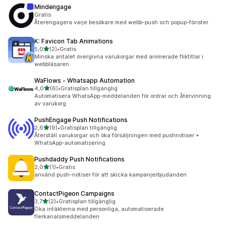
Mindengage
Gratis
Återengagera varje besökare med webb-push och popup-fönster
K: Favicon Tab Animations
av 5 stjärnor
5,0
(2)
•
Gratis
2 recensioner totalt
Minska antalet övergivna varukorgar med animerade fliktitlar i
webbläsaren.
WaFlows ‑ Whatsapp Automation
av 5 stjärnor
4,0
(6)
•
Gratisplan tillgänglig
6 recensioner totalt
Automatisera WhatsApp-meddelanden för ordrar och återvinning
av varukorg
PushEngage Push Notifications
av 5 stjärnor
2,6
(9)
•
Gratisplan tillgänglig
9 recensioner totalt
Återställ varukorgar och öka försäljningen med pushnotiser +
WhatsApp-automatisering
Pushdaddy Push Notifications
av 5 stjärnor
2,0
(1)
•
Gratis
1 recensioner totalt
använd push-notiser för att skicka kampanjerbjudanden
ContactPigeon Campaigns
av 5 stjärnor
3,7
(2)
•
Gratisplan tillgänglig
2 recensioner totalt
Öka intäkterna med personliga, automatiserade
flerkanalsmeddelanden