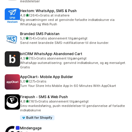
meddelelser
Hextom: WhatsApp, SMS & Push
ud af 5 stjerner
4,8
(264)
•
Gratis at installere
264 anmeldelser i alt
Øg omsætningen ved at genvinde forladte indkøbskurve via
WhatsApp og Web Push
Branded SMS Pakistan
ud af 5 stjerner
5,0
(54)
•
Gratis abonnement tilgængeligt
54 anmeldelser i alt
Send nemt brandede SMS-notifikationer til dine kunder.
bitCRM WhatsApp Abandoned Cart
ud af 5 stjerner
4,5
(15)
•
Gratis abonnement tilgængeligt
15 anmeldelser i alt
WhatsApp-automatisering: genvind indkøbskurve, og øg mersalget.
Gratis
AppOkart‑ Mobile App Builder
ud af 5 stjerner
5,0
(27)
•
Gratis
27 anmeldelser i alt
Turn Your Store Into Mobile App In 60 Minutes With AppOkart
Firepush ‑ SMS & Web Push
ud af 5 stjerner
4,8
(161)
•
Gratis abonnement tilgængeligt
161 anmeldelser i alt
Sms-markedsføring, push-meddelelser til gendannelse af forladte
indkøbskurve
Built for Shopify
Mindengage