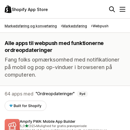
Shopify App Store
Markedsføring og konvertering
Markedsføring
Webpush
Alle apps til webpush med funktionerne
ordreopdateringer
Fang folks opmærksomhed med notifikationer
på mobil og pop op-vinduer i browseren på
computeren.
64 apps med
Ordreopdateringer
Ryd
Built for Shopify
Ampify PWA: Mobile App Builder
ud af 5 stjerner
5,0
(32)
•
Mulighed for gratis prøveperiode
32 anmeldelser i alt