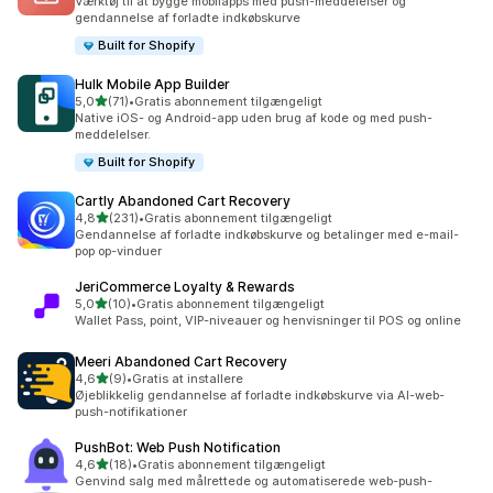
Værktøj til at bygge mobilapps med push-meddelelser og
gendannelse af forladte indkøbskurve
Built for Shopify
Hulk Mobile App Builder
ud af 5 stjerner
5,0
(71)
•
Gratis abonnement tilgængeligt
71 anmeldelser i alt
Native iOS- og Android-app uden brug af kode og med push-
meddelelser.
Built for Shopify
Cartly Abandoned Cart Recovery
ud af 5 stjerner
4,8
(231)
•
Gratis abonnement tilgængeligt
231 anmeldelser i alt
Gendannelse af forladte indkøbskurve og betalinger med e-mail-
pop op-vinduer
JeriCommerce Loyalty & Rewards
ud af 5 stjerner
5,0
(10)
•
Gratis abonnement tilgængeligt
10 anmeldelser i alt
Wallet Pass, point, VIP-niveauer og henvisninger til POS og online
Meeri Abandoned Cart Recovery
ud af 5 stjerner
4,6
(9)
•
Gratis at installere
9 anmeldelser i alt
Øjeblikkelig gendannelse af forladte indkøbskurve via AI-web-
push-notifikationer
PushBot: Web Push Notification
ud af 5 stjerner
4,6
(18)
•
Gratis abonnement tilgængeligt
18 anmeldelser i alt
Genvind salg med målrettede og automatiserede web-push-