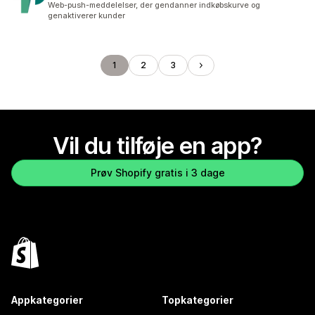
Web-push-meddelelser, der gendanner indkøbskurve og
genaktiverer kunder
1
2
3
Vil du tilføje en app?
Prøv Shopify gratis i 3 dage
Appkategorier
Topkategorier