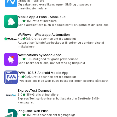
Gratis at installere
Øg salget med e-mailkampagner, SMS og tilpassede
tilmeldingsformularer
Mobile App & Push ‑ MobiLoud
ud af 5 stjerner
5,0
(1)
•
Gratis at installere
1 anmeldelser i alt
Send automatiske push-meddelelser til brugerne af din mobilapp
WaFlows ‑ Whatsapp Automation
ud af 5 stjerner
4,0
(6)
•
Gratis abonnement tilgængeligt
6 anmeldelser i alt
Automatiser WhatsApp-beskeder til ordrer og gendannelse af
indkøbskurv
Notifications by Modd Apps
ud af 5 stjerner
5,0
(33)
•
Mulighed for gratis prøveperiode
33 anmeldelser i alt
Send beskeder til alle, uanset sted og tidspunkt
PWA ‑ iOS & Android Mobile App
ud af 5 stjerner
4,1
(12)
•
Gratis abonnement tilgængeligt
12 anmeldelser i alt
PWA-mobilapp med web-push-beskeder. Ingen kodning påkrævet.
ExpressText Connect
ud af 5 stjerner
5,0
(15)
•
Gratis at installere
15 anmeldelser i alt
Express Text synkroniserer butiksdata til målrettede SMS-
kampagner.
PingLane: Web Push
ud af 5 stjerner
5,0
(1)
•
Gratis abonnement tilgængeligt
1 anmeldelser i alt