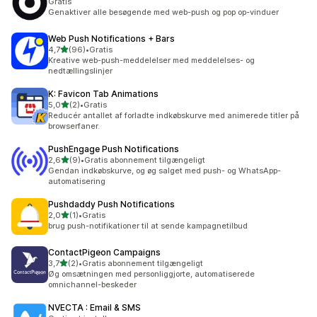
Gratis
Genaktiver alle besøgende med web-push og pop op-vinduer
Web Push Notifications + Bars
ud af 5 stjerner
4,7
(96)
•
Gratis
96 anmeldelser i alt
Kreative web-push-meddelelser med meddelelses- og
nedtællingslinjer
K: Favicon Tab Animations
ud af 5 stjerner
5,0
(2)
•
Gratis
2 anmeldelser i alt
Reducér antallet af forladte indkøbskurve med animerede titler på
browserfaner.
PushEngage Push Notifications
ud af 5 stjerner
2,6
(9)
•
Gratis abonnement tilgængeligt
9 anmeldelser i alt
Gendan indkøbskurve, og øg salget med push- og WhatsApp-
automatisering
Pushdaddy Push Notifications
ud af 5 stjerner
2,0
(1)
•
Gratis
1 anmeldelser i alt
brug push-notifikationer til at sende kampagnetilbud
ContactPigeon Campaigns
ud af 5 stjerner
3,7
(2)
•
Gratis abonnement tilgængeligt
2 anmeldelser i alt
Øg omsætningen med personliggjorte, automatiserede
omnichannel-beskeder
NVECTA : Email & SMS