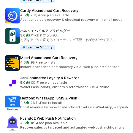
Built for Shopify
Cartly Abandoned Cart Recovery
5つ星中
4.8
(231)
•
Free plan available
合計レビュー数：231件
Abandoned cart recovery & checkout recovery with email popup
ハルクモバイルアプリビルダー
5つ星中
5.0
(71)
•
無料プランあり
合計レビュー数：71件
お店をアプリに変える：コーディング不要、わずか30分で完了。
Built for Shopify
Meeri Abandoned Cart Recovery
5つ星中
4.6
(9)
•
Free to install
合計レビュー数：9件
Instant abandoned cart recovery via AI web push notifications
JeriCommerce Loyalty & Rewards
5つ星中
5.0
(10)
•
Free plan available
合計レビュー数：10件
Wallet Pass, points, VIP tiers & referrals for POS & online
Hextom: WhatsApp, SMS & Push
5つ星中
4.8
(264)
•
Free to install
合計レビュー数：264件
Boost revenue by recover abandoned carts via WhatsApp, webpush
PushBot: Web Push Notification
5つ星中
4.6
(18)
•
Free plan available
合計レビュー数：18件
Recover sales by targeted and automated web push notifications