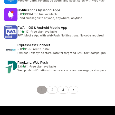
Recover carts, re-engage users, and boost sales with Web Push
Notifications by Modd Apps
5つ星中
5.0
(33)
•
Free trial available
合計レビュー数：33件
Send messages to anyone, anywhere, anytime
PWA ‑ iOS & Android Mobile App
5つ星中
4.1
(12)
•
Free plan available
合計レビュー数：12件
PWA Mobile App with Web Push Notifications. No code required.
ExpressText Connect
5つ星中
5.0
(15)
•
Free to install
合計レビュー数：15件
Express Text syncs store data for targeted SMS text campaigns!
PingLane: Web Push
5つ星中
5.0
(1)
•
Free plan available
合計レビュー数：1件
Web push notifications to recover carts and re-engage shoppers
1
2
3