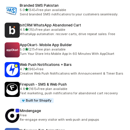
Branded SMS Pakistan
5つ星中
5.0
(54)
•
Free plan available
合計レビュー数：54件
Send branded SMS notifications to your customers seamlessly.
bitCRM WhatsApp Abandoned Cart
5つ星中
4.5
(15)
•
Free plan available
合計レビュー数：15件
WhatsApp automation: recover carts, drive repeat sales. Free
AppOkart‑ Mobile App Builder
5つ星中
5.0
(27)
•
Free plan available
合計レビュー数：27件
Turn Your Store Into Mobile App In 60 Minutes With AppOkart
Web Push Notifications + Bars
5つ星中
4.7
(96)
•
Free
合計レビュー数：96件
Creative Web Push Notifications with Announcement & Timer Bars
Firepush ‑ SMS & Web Push
5つ星中
4.8
(161)
•
Free plan available
合計レビュー数：161件
Text marketing, push notifications for abandoned cart recovery
Built for Shopify
Mindengage
Free
Re-engage every visitor with web push and popups