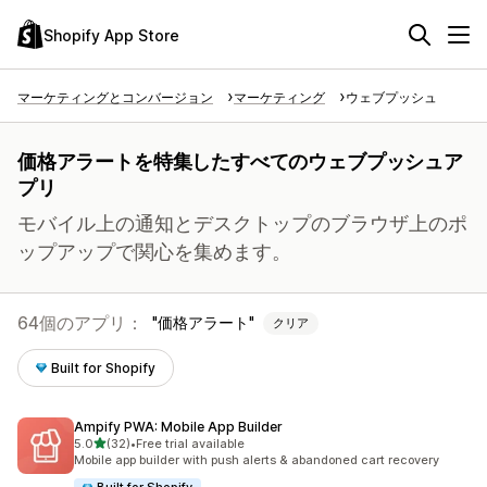
Shopify App Store
マーケティングとコンバージョン
マーケティング
ウェブプッシュ
価格アラートを特集したすべてのウェブプッシュア
プリ
モバイル上の通知とデスクトップのブラウザ上のポ
ップアップで関心を集めます。
64個のアプリ：
価格アラート
クリア
Built for Shopify
Ampify PWA: Mobile App Builder
5つ星中
5.0
(32)
•
Free trial available
合計レビュー数：32件
Mobile app builder with push alerts & abandoned cart recovery