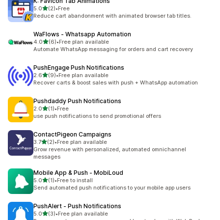
K: Favicon Tab Animations
5つ星中
5.0
(2)
•
Free
合計レビュー数：2件
Reduce cart abandonment with animated browser tab titles.
WaFlows ‑ Whatsapp Automation
5つ星中
4.0
(6)
•
Free plan available
合計レビュー数：6件
Automate WhatsApp messaging for orders and cart recovery
PushEngage Push Notifications
5つ星中
2.6
(9)
•
Free plan available
合計レビュー数：9件
Recover carts & boost sales with push + WhatsApp automation
Pushdaddy Push Notifications
5つ星中
2.0
(1)
•
Free
合計レビュー数：1件
use push notifications to send promotional offers
ContactPigeon Campaigns
5つ星中
3.7
(2)
•
Free plan available
合計レビュー数：2件
Grow revenue with personalized, automated omnichannel
messages
Mobile App & Push ‑ MobiLoud
5つ星中
5.0
(1)
•
Free to install
合計レビュー数：1件
Send automated push notifications to your mobile app users
PushAlert ‑ Push Notifications
5つ星中
5.0
(3)
•
Free plan available
合計レビュー数：3件