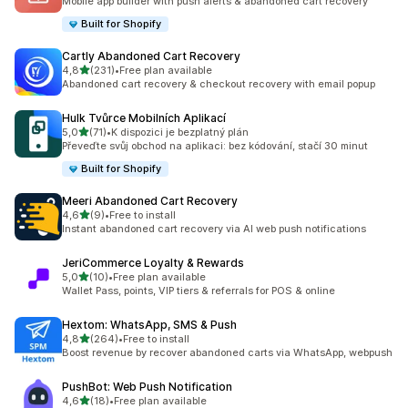
Mobile app builder with push alerts & abandoned cart recovery
Built for Shopify
Cartly Abandoned Cart Recovery
z 5 hvězd
4,8
(231)
•
Free plan available
Celkový počet recenzí: 231
Abandoned cart recovery & checkout recovery with email popup
Hulk Tvůrce Mobilních Aplikací
z 5 hvězd
5,0
(71)
•
K dispozici je bezplatný plán
Celkový počet recenzí: 71
Převeďte svůj obchod na aplikaci: bez kódování, stačí 30 minut
Built for Shopify
Meeri Abandoned Cart Recovery
z 5 hvězd
4,6
(9)
•
Free to install
Celkový počet recenzí: 9
Instant abandoned cart recovery via AI web push notifications
JeriCommerce Loyalty & Rewards
z 5 hvězd
5,0
(10)
•
Free plan available
Celkový počet recenzí: 10
Wallet Pass, points, VIP tiers & referrals for POS & online
Hextom: WhatsApp, SMS & Push
z 5 hvězd
4,8
(264)
•
Free to install
Celkový počet recenzí: 264
Boost revenue by recover abandoned carts via WhatsApp, webpush
PushBot: Web Push Notification
z 5 hvězd
4,6
(18)
•
Free plan available
Celkový počet recenzí: 18