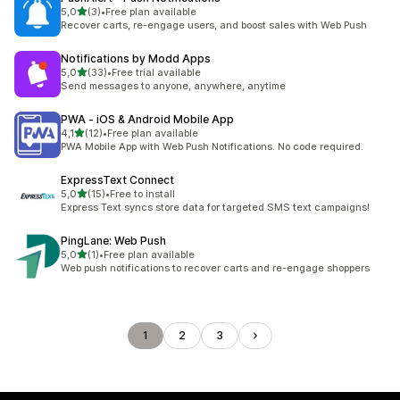
z 5 hvězd
5,0
(3)
•
Free plan available
Celkový počet recenzí: 3
Recover carts, re-engage users, and boost sales with Web Push
Notifications by Modd Apps
z 5 hvězd
5,0
(33)
•
Free trial available
Celkový počet recenzí: 33
Send messages to anyone, anywhere, anytime
PWA ‑ iOS & Android Mobile App
z 5 hvězd
4,1
(12)
•
Free plan available
Celkový počet recenzí: 12
PWA Mobile App with Web Push Notifications. No code required.
ExpressText Connect
z 5 hvězd
5,0
(15)
•
Free to install
Celkový počet recenzí: 15
Express Text syncs store data for targeted SMS text campaigns!
PingLane: Web Push
z 5 hvězd
5,0
(1)
•
Free plan available
Celkový počet recenzí: 1
Web push notifications to recover carts and re-engage shoppers
1
2
3