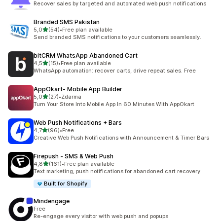
Recover sales by targeted and automated web push notifications
Branded SMS Pakistan
z 5 hvězd
5,0
(54)
•
Free plan available
Celkový počet recenzí: 54
Send branded SMS notifications to your customers seamlessly.
bitCRM WhatsApp Abandoned Cart
z 5 hvězd
4,5
(15)
•
Free plan available
Celkový počet recenzí: 15
WhatsApp automation: recover carts, drive repeat sales. Free
AppOkart‑ Mobile App Builder
z 5 hvězd
5,0
(27)
•
Zdarma
Celkový počet recenzí: 27
Turn Your Store Into Mobile App In 60 Minutes With AppOkart
Web Push Notifications + Bars
z 5 hvězd
4,7
(96)
•
Free
Celkový počet recenzí: 96
Creative Web Push Notifications with Announcement & Timer Bars
Firepush ‑ SMS & Web Push
z 5 hvězd
4,8
(161)
•
Free plan available
Celkový počet recenzí: 161
Text marketing, push notifications for abandoned cart recovery
Built for Shopify
Mindengage
Free
Re-engage every visitor with web push and popups