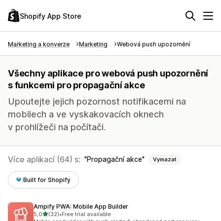
Shopify App Store
Marketing a konverze
Marketing
Webová push upozornění
Všechny aplikace pro webová push upozornění
s funkcemi pro propagační akce
Upoutejte jejich pozornost notifikacemi na
mobilech a ve vyskakovacích oknech
v prohlížeči na počítači.
Více aplikací (64) s:
Propagační akce
Vymazat
Built for Shopify
Ampify PWA: Mobile App Builder
z 5 hvězd
5,0
(32)
•
Free trial available
Celkový počet recenzí: 32