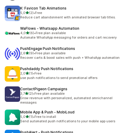
K: Favicon Tab Animations
z 5 hvězd
5,0
(2)
•
Free
Celkový počet recenzí: 2
Reduce cart abandonment with animated browser tab titles.
WaFlows ‑ Whatsapp Automation
z 5 hvězd
4,0
(6)
•
Free plan available
Celkový počet recenzí: 6
Automate WhatsApp messaging for orders and cart recovery
PushEngage Push Notifications
z 5 hvězd
2,6
(9)
•
Free plan available
Celkový počet recenzí: 9
Recover carts & boost sales with push + WhatsApp automation
Pushdaddy Push Notifications
z 5 hvězd
2,0
(1)
•
Free
Celkový počet recenzí: 1
use push notifications to send promotional offers
ContactPigeon Campaigns
z 5 hvězd
3,7
(2)
•
Free plan available
Celkový počet recenzí: 2
Grow revenue with personalized, automated omnichannel
messages
Mobile App & Push ‑ MobiLoud
z 5 hvězd
5,0
(1)
•
Free to install
Celkový počet recenzí: 1
Send automated push notifications to your mobile app users
PushAlert ‑ Push Notifications