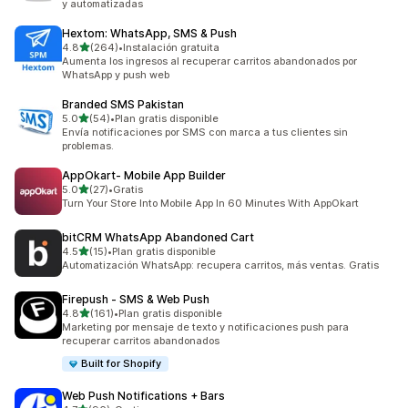
y automatizadas
Hextom: WhatsApp, SMS & Push
de 5 estrellas
4.8
(264)
•
Instalación gratuita
264 reseñas en total
Aumenta los ingresos al recuperar carritos abandonados por
WhatsApp y push web
Branded SMS Pakistan
de 5 estrellas
5.0
(54)
•
Plan gratis disponible
54 reseñas en total
Envía notificaciones por SMS con marca a tus clientes sin
problemas.
AppOkart‑ Mobile App Builder
de 5 estrellas
5.0
(27)
•
Gratis
27 reseñas en total
Turn Your Store Into Mobile App In 60 Minutes With AppOkart
bitCRM WhatsApp Abandoned Cart
de 5 estrellas
4.5
(15)
•
Plan gratis disponible
15 reseñas en total
Automatización WhatsApp: recupera carritos, más ventas. Gratis
Firepush ‑ SMS & Web Push
de 5 estrellas
4.8
(161)
•
Plan gratis disponible
161 reseñas en total
Marketing por mensaje de texto y notificaciones push para
recuperar carritos abandonados
Built for Shopify
Web Push Notifications + Bars