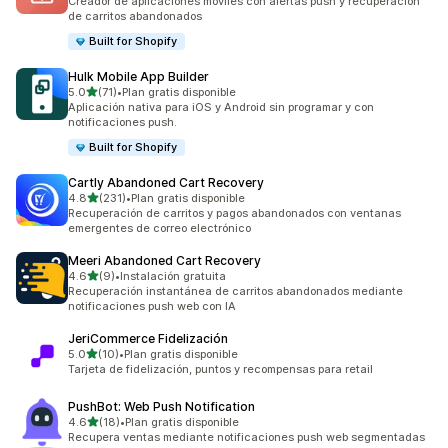
Creador de aplicaciones móviles con alertas push y recuperación
de carritos abandonados
Built for Shopify
Hulk Mobile App Builder
de 5 estrellas
5.0
(71)
•
Plan gratis disponible
71 reseñas en total
Aplicación nativa para iOS y Android sin programar y con
notificaciones push.
Built for Shopify
Cartly Abandoned Cart Recovery
de 5 estrellas
4.8
(231)
•
Plan gratis disponible
231 reseñas en total
Recuperación de carritos y pagos abandonados con ventanas
emergentes de correo electrónico
Meeri Abandoned Cart Recovery
de 5 estrellas
4.6
(9)
•
Instalación gratuita
9 reseñas en total
Recuperación instantánea de carritos abandonados mediante
notificaciones push web con IA
JeriCommerce Fidelización
de 5 estrellas
5.0
(10)
•
Plan gratis disponible
10 reseñas en total
Tarjeta de fidelización, puntos y recompensas para retail
PushBot: Web Push Notification
de 5 estrellas
4.6
(18)
•
Plan gratis disponible
18 reseñas en total
Recupera ventas mediante notificaciones push web segmentadas