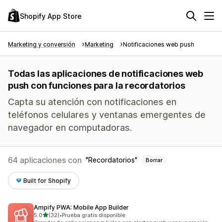
Shopify App Store
Marketing y conversión
Marketing
Notificaciones web push
Todas las aplicaciones de notificaciones web
push con funciones para la recordatorios
Capta su atención con notificaciones en
teléfonos celulares y ventanas emergentes de
navegador en computadoras.
64 aplicaciones con
Recordatorios
Borrar
Built for Shopify
Ampify PWA: Mobile App Builder
de 5 estrellas
5.0
(32)
•
Prueba gratis disponible
32 reseñas en total