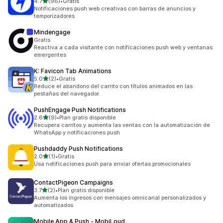
de 5 estrellas
4.7
(96)
•
Gratis
96 reseñas en total
Notificaciones push web creativas con barras de anuncios y
temporizadores
Mindengage
Gratis
Reactiva a cada visitante con notificaciones push web y ventanas
emergentes
K: Favicon Tab Animations
de 5 estrellas
5.0
(2)
•
Gratis
2 reseñas en total
Reduce el abandono del carrito con títulos animados en las
pestañas del navegador.
PushEngage Push Notifications
de 5 estrellas
2.6
(9)
•
Plan gratis disponible
9 reseñas en total
Recupera carritos y aumenta las ventas con la automatización de
WhatsApp y notificaciones push
Pushdaddy Push Notifications
de 5 estrellas
2.0
(1)
•
Gratis
1 reseñas en total
Usa notificaciones push para enviar ofertas promocionales
ContactPigeon Campaigns
de 5 estrellas
3.7
(2)
•
Plan gratis disponible
2 reseñas en total
Aumenta los ingresos con mensajes omnicanal personalizados y
automatizados
Mobile App & Push ‑ MobiLoud