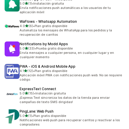
de 5 estrellas
5.0
(1)
•
Instalación gratuita
1 reseñas en total
Envía notificaciones push automáticas a los usuarios de tu
aplicación móvil
WaFlows ‑ Whatsapp Automation
de 5 estrellas
4.0
(6)
•
Plan gratis disponible
6 reseñas en total
Automatiza los mensajes de WhatsApp para los pedidos y la
recuperación de carritos
Notifications by Modd Apps
de 5 estrellas
5.0
(33)
•
Prueba gratis disponible
33 reseñas en total
Envía mensajes a cualquier persona, en cualquier lugar y en
cualquier momento
PWA ‑ iOS & Android Mobile App
de 5 estrellas
4.1
(12)
•
Plan gratis disponible
12 reseñas en total
Aplicación móvil PWA con notificaciones push web. No se requiere
código.
ExpressText Connect
de 5 estrellas
5.0
(15)
•
Instalación gratuita
15 reseñas en total
¡Express Text sincroniza los datos de la tienda para enviar
campañas de texto SMS dirigidas!
PingLane: Web Push
de 5 estrellas
5.0
(1)
•
Plan gratis disponible
1 reseñas en total
Notificaciones web push para recuperar carritos y reactivar a los
compradores