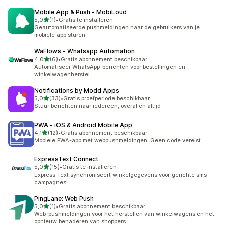
Mobile App & Push ‑ MobiLoud
van 5 sterren
5,0
(1)
•
Gratis te installeren
1 recensies in totaal
Geautomatiseerde pushmeldingen naar de gebruikers van je
mobiele app sturen
WaFlows ‑ Whatsapp Automation
van 5 sterren
4,0
(6)
•
Gratis abonnement beschikbaar
6 recensies in totaal
Automatiseer WhatsApp-berichten voor bestellingen en
winkelwagenherstel
Notifications by Modd Apps
van 5 sterren
5,0
(33)
•
Gratis proefperiode beschikbaar
33 recensies in totaal
Stuur berichten naar iedereen, overal en altijd
PWA ‑ iOS & Android Mobile App
van 5 sterren
4,1
(12)
•
Gratis abonnement beschikbaar
12 recensies in totaal
Mobiele PWA-app met webpushmeldingen. Geen code vereist.
ExpressText Connect
van 5 sterren
5,0
(15)
•
Gratis te installeren
15 recensies in totaal
Express Text synchroniseert winkelgegevens voor gerichte sms-
campagnes!
PingLane: Web Push
van 5 sterren
5,0
(1)
•
Gratis abonnement beschikbaar
1 recensies in totaal
Web-pushmeldingen voor het herstellen van winkelwagens en het
opnieuw benaderen van shoppers