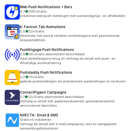
Web Push Notifications + Bars
van 5 sterren
4,7
(96)
•
Gratis
96 recensies in totaal
Creatieve web push-meldingen met aankondigings- en aftelbalken
K: Favicon Tab Animations
van 5 sterren
5,0
(2)
•
Gratis
2 recensies in totaal
Verminder het aantal verlaten winkelwagens met geanimeerde
browsertabtitels.
PushEngage Push Notifications
van 5 sterren
2,6
(9)
•
Gratis abonnement beschikbaar
9 recensies in totaal
Haal winkelwagens terug en verhoog de omzet met push- en
WhatsApp-automatisering
Pushdaddy Push Notifications
van 5 sterren
2,0
(1)
•
Gratis
1 recensies in totaal
gebruik pushmeldingen om promotionele aanbiedingen te versturen
ContactPigeon Campaigns
van 5 sterren
3,7
(2)
•
Gratis abonnement beschikbaar
2 recensies in totaal
Verhoog je omzet met gepersonaliseerde, geautomatiseerde
omnichannel-berichten
NVECTA : Email & SMS
Gratis te installeren
Verhoog de omzet met e-mailcampagnes, sms en aangepaste
aanmeldingsformulieren