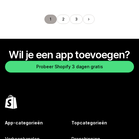
1
2
3
Wil je een app toevoegen?
Probeer Shopify 3 dagen gratis
App-categorieën
Topcategorieën
Verkoopkanalen
Dropshipping