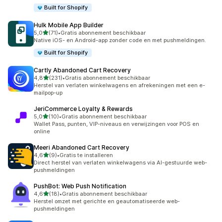
Built for Shopify
Hulk Mobile App Builder
van 5 sterren
5,0
(71)
•
Gratis abonnement beschikbaar
71 recensies in totaal
Native iOS- en Android-app zonder code en met pushmeldingen.
Built for Shopify
Cartly Abandoned Cart Recovery
van 5 sterren
4,8
(231)
•
Gratis abonnement beschikbaar
231 recensies in totaal
Herstel van verlaten winkelwagens en afrekeningen met een e-
mailpop-up
JeriCommerce Loyalty & Rewards
van 5 sterren
5,0
(10)
•
Gratis abonnement beschikbaar
10 recensies in totaal
Wallet Pass, punten, VIP-niveaus en verwijzingen voor POS en
online
Meeri Abandoned Cart Recovery
van 5 sterren
4,6
(9)
•
Gratis te installeren
9 recensies in totaal
Direct herstel van verlaten winkelwagens via AI-gestuurde web-
pushmeldingen
PushBot: Web Push Notification
van 5 sterren
4,6
(18)
•
Gratis abonnement beschikbaar
18 recensies in totaal
Herstel omzet met gerichte en geautomatiseerde web-
pushmeldingen