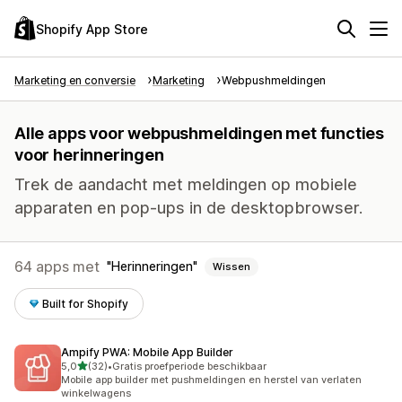
Shopify App Store
Marketing en conversie
Marketing
Webpushmeldingen
Alle apps voor webpushmeldingen met functies
voor herinneringen
Trek de aandacht met meldingen op mobiele
apparaten en pop-ups in de desktopbrowser.
64 apps met
Herinneringen
Wissen
Built for Shopify
Ampify PWA: Mobile App Builder
van 5 sterren
5,0
(32)
•
Gratis proefperiode beschikbaar
32 recensies in totaal
Mobile app builder met pushmeldingen en herstel van verlaten
winkelwagens