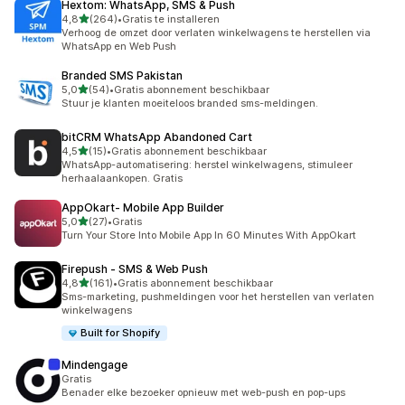
Hextom: WhatsApp, SMS & Push
van 5 sterren
4,8
(264)
•
Gratis te installeren
264 recensies in totaal
Verhoog de omzet door verlaten winkelwagens te herstellen via
WhatsApp en Web Push
Branded SMS Pakistan
van 5 sterren
5,0
(54)
•
Gratis abonnement beschikbaar
54 recensies in totaal
Stuur je klanten moeiteloos branded sms-meldingen.
bitCRM WhatsApp Abandoned Cart
van 5 sterren
4,5
(15)
•
Gratis abonnement beschikbaar
15 recensies in totaal
WhatsApp-automatisering: herstel winkelwagens, stimuleer
herhaalaankopen. Gratis
AppOkart‑ Mobile App Builder
van 5 sterren
5,0
(27)
•
Gratis
27 recensies in totaal
Turn Your Store Into Mobile App In 60 Minutes With AppOkart
Firepush ‑ SMS & Web Push
van 5 sterren
4,8
(161)
•
Gratis abonnement beschikbaar
161 recensies in totaal
Sms-marketing, pushmeldingen voor het herstellen van verlaten
winkelwagens
Built for Shopify
Mindengage
Gratis
Benader elke bezoeker opnieuw met web-push en pop-ups