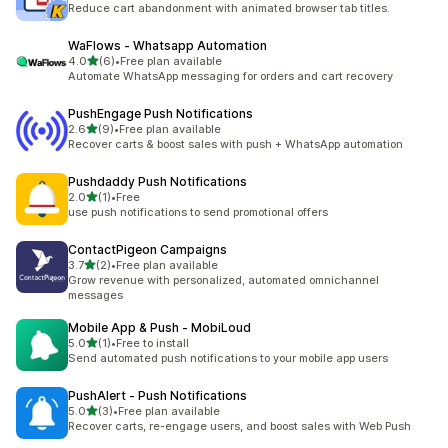
Reduce cart abandonment with animated browser tab titles.
WaFlows ‑ Whatsapp Automation
滿分 5 顆星
4.0
(6)
•
Free plan available
共有 6 則評價
Automate WhatsApp messaging for orders and cart recovery
PushEngage Push Notifications
滿分 5 顆星
2.6
(9)
•
Free plan available
共有 9 則評價
Recover carts & boost sales with push + WhatsApp automation
Pushdaddy Push Notifications
滿分 5 顆星
2.0
(1)
•
Free
共有 1 則評價
use push notifications to send promotional offers
ContactPigeon Campaigns
滿分 5 顆星
3.7
(2)
•
Free plan available
共有 2 則評價
Grow revenue with personalized, automated omnichannel
messages
Mobile App & Push ‑ MobiLoud
滿分 5 顆星
5.0
(1)
•
Free to install
共有 1 則評價
Send automated push notifications to your mobile app users
PushAlert ‑ Push Notifications
滿分 5 顆星
5.0
(3)
•
Free plan available
共有 3 則評價
Recover carts, re-engage users, and boost sales with Web Push