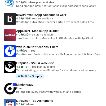
滿分 5 顆星
5.0
(54)
•
Free plan available
共有 54 則評價
Send branded SMS notifications to your customers seamlessly.
bitCRM WhatsApp Abandoned Cart
滿分 5 顆星
4.5
(15)
•
Free plan available
共有 15 則評價
WhatsApp automation: recover carts, drive repeat sales. Free
AppOkart‑ Mobile App Builder
滿分 5 顆星
5.0
(27)
•
Free plan available
共有 27 則評價
Turn Your Store Into Mobile App In 60 Minutes With AppOkart
Web Push Notifications + Bars
滿分 5 顆星
4.7
(96)
•
Free
共有 96 則評價
Creative Web Push Notifications with Announcement & Timer Bars
Firepush ‑ SMS & Web Push
滿分 5 顆星
4.8
(161)
•
Free plan available
共有 161 則評價
Text marketing, push notifications for abandoned cart recovery
Built for Shopify
Mindengage
Free
Re-engage every visitor with web push and popups
K: Favicon Tab Animations
滿分 5 顆星
5.0
(2)
•
Free
共有 2 則評價