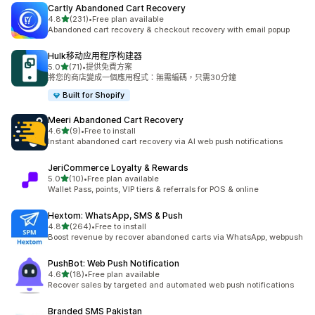
Cartly Abandoned Cart Recovery
滿分 5 顆星
4.8
(231)
•
Free plan available
共有 231 則評價
Abandoned cart recovery & checkout recovery with email popup
Hulk移动应用程序构建器
滿分 5 顆星
5.0
(71)
•
提供免費方案
共有 71 則評價
將您的商店變成一個應用程式：無需編碼，只需30分鐘
Built for Shopify
Meeri Abandoned Cart Recovery
滿分 5 顆星
4.6
(9)
•
Free to install
共有 9 則評價
Instant abandoned cart recovery via AI web push notifications
JeriCommerce Loyalty & Rewards
滿分 5 顆星
5.0
(10)
•
Free plan available
共有 10 則評價
Wallet Pass, points, VIP tiers & referrals for POS & online
Hextom: WhatsApp, SMS & Push
滿分 5 顆星
4.8
(264)
•
Free to install
共有 264 則評價
Boost revenue by recover abandoned carts via WhatsApp, webpush
PushBot: Web Push Notification
滿分 5 顆星
4.6
(18)
•
Free plan available
共有 18 則評價
Recover sales by targeted and automated web push notifications
Branded SMS Pakistan