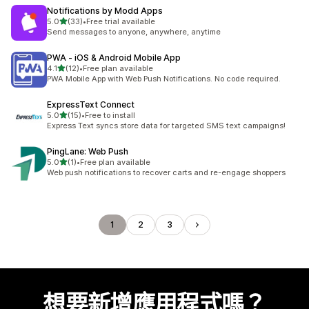
Notifications by Modd Apps
滿分 5 顆星
5.0
(33)
•
Free trial available
共有 33 則評價
Send messages to anyone, anywhere, anytime
PWA ‑ iOS & Android Mobile App
滿分 5 顆星
4.1
(12)
•
Free plan available
共有 12 則評價
PWA Mobile App with Web Push Notifications. No code required.
ExpressText Connect
滿分 5 顆星
5.0
(15)
•
Free to install
共有 15 則評價
Express Text syncs store data for targeted SMS text campaigns!
PingLane: Web Push
滿分 5 顆星
5.0
(1)
•
Free plan available
共有 1 則評價
Web push notifications to recover carts and re-engage shoppers
1
2
3
想要新增應用程式嗎？