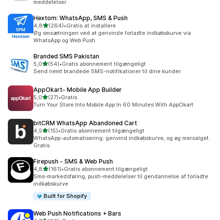
meddelelser
Hextom: WhatsApp, SMS & Push
ud af 5 stjerner
4,8
(264)
•
Gratis at installere
264 anmeldelser i alt
Øg omsætningen ved at genvinde forladte indkøbskurve via
WhatsApp og Web Push
Branded SMS Pakistan
ud af 5 stjerner
5,0
(54)
•
Gratis abonnement tilgængeligt
54 anmeldelser i alt
Send nemt brandede SMS-notifikationer til dine kunder.
AppOkart‑ Mobile App Builder
ud af 5 stjerner
5,0
(27)
•
Gratis
27 anmeldelser i alt
Turn Your Store Into Mobile App In 60 Minutes With AppOkart
bitCRM WhatsApp Abandoned Cart
ud af 5 stjerner
4,5
(15)
•
Gratis abonnement tilgængeligt
15 anmeldelser i alt
WhatsApp-automatisering: genvind indkøbskurve, og øg mersalget.
Gratis
Firepush ‑ SMS & Web Push
ud af 5 stjerner
4,8
(161)
•
Gratis abonnement tilgængeligt
161 anmeldelser i alt
Sms-markedsføring, push-meddelelser til gendannelse af forladte
indkøbskurve
Built for Shopify
Web Push Notifications + Bars