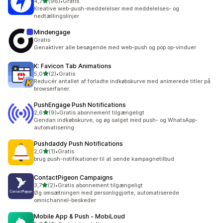
ud af 5 stjerner
4,7
(96)
•
Gratis
96 anmeldelser i alt
Kreative web-push-meddelelser med meddelelses- og
nedtællingslinjer
Mindengage
Gratis
Genaktiver alle besøgende med web-push og pop op-vinduer
K: Favicon Tab Animations
ud af 5 stjerner
5,0
(2)
•
Gratis
2 anmeldelser i alt
Reducér antallet af forladte indkøbskurve med animerede titler på
browserfaner.
PushEngage Push Notifications
ud af 5 stjerner
2,6
(9)
•
Gratis abonnement tilgængeligt
9 anmeldelser i alt
Gendan indkøbskurve, og øg salget med push- og WhatsApp-
automatisering
Pushdaddy Push Notifications
ud af 5 stjerner
2,0
(1)
•
Gratis
1 anmeldelser i alt
brug push-notifikationer til at sende kampagnetilbud
ContactPigeon Campaigns
ud af 5 stjerner
3,7
(2)
•
Gratis abonnement tilgængeligt
2 anmeldelser i alt
Øg omsætningen med personliggjorte, automatiserede
omnichannel-beskeder
Mobile App & Push ‑ MobiLoud