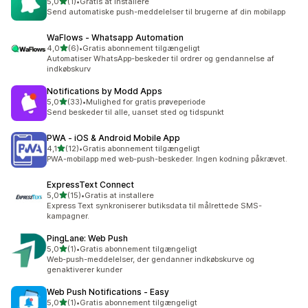
ud af 5 stjerner
5,0
(1)
•
Gratis at installere
1 anmeldelser i alt
Send automatiske push-meddelelser til brugerne af din mobilapp
WaFlows ‑ Whatsapp Automation
ud af 5 stjerner
4,0
(6)
•
Gratis abonnement tilgængeligt
6 anmeldelser i alt
Automatiser WhatsApp-beskeder til ordrer og gendannelse af
indkøbskurv
Notifications by Modd Apps
ud af 5 stjerner
5,0
(33)
•
Mulighed for gratis prøveperiode
33 anmeldelser i alt
Send beskeder til alle, uanset sted og tidspunkt
PWA ‑ iOS & Android Mobile App
ud af 5 stjerner
4,1
(12)
•
Gratis abonnement tilgængeligt
12 anmeldelser i alt
PWA-mobilapp med web-push-beskeder. Ingen kodning påkrævet.
ExpressText Connect
ud af 5 stjerner
5,0
(15)
•
Gratis at installere
15 anmeldelser i alt
Express Text synkroniserer butiksdata til målrettede SMS-
kampagner.
PingLane: Web Push
ud af 5 stjerner
5,0
(1)
•
Gratis abonnement tilgængeligt
1 anmeldelser i alt
Web-push-meddelelser, der gendanner indkøbskurve og
genaktiverer kunder
Web Push Notifications ‑ Easy
ud af 5 stjerner
5,0
(1)
•
Gratis abonnement tilgængeligt
1 anmeldelser i alt