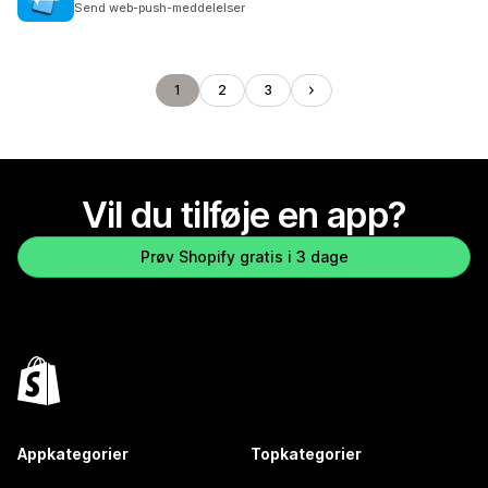
Send web-push-meddelelser
1
2
3
Vil du tilføje en app?
Prøv Shopify gratis i 3 dage
Appkategorier
Topkategorier