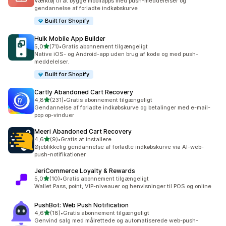
Værktøj til at bygge mobilapps med push-meddelelser og
gendannelse af forladte indkøbskurve
Built for Shopify
Hulk Mobile App Builder
ud af 5 stjerner
5,0
(71)
•
Gratis abonnement tilgængeligt
71 anmeldelser i alt
Native iOS- og Android-app uden brug af kode og med push-
meddelelser.
Built for Shopify
Cartly Abandoned Cart Recovery
ud af 5 stjerner
4,8
(231)
•
Gratis abonnement tilgængeligt
231 anmeldelser i alt
Gendannelse af forladte indkøbskurve og betalinger med e-mail-
pop op-vinduer
Meeri Abandoned Cart Recovery
ud af 5 stjerner
4,6
(9)
•
Gratis at installere
9 anmeldelser i alt
Øjeblikkelig gendannelse af forladte indkøbskurve via AI-web-
push-notifikationer
JeriCommerce Loyalty & Rewards
ud af 5 stjerner
5,0
(10)
•
Gratis abonnement tilgængeligt
10 anmeldelser i alt
Wallet Pass, point, VIP-niveauer og henvisninger til POS og online
PushBot: Web Push Notification
ud af 5 stjerner
4,6
(18)
•
Gratis abonnement tilgængeligt
18 anmeldelser i alt
Genvind salg med målrettede og automatiserede web-push-