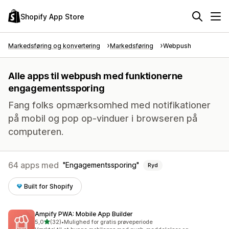
Shopify App Store
Markedsføring og konvertering
Markedsføring
Webpush
Alle apps til webpush med funktionerne
engagementssporing
Fang folks opmærksomhed med notifikationer
på mobil og pop op-vinduer i browseren på
computeren.
64 apps med
Engagementssporing
Ryd
Built for Shopify
Ampify PWA: Mobile App Builder
ud af 5 stjerner
5,0
(32)
•
Mulighed for gratis prøveperiode
32 anmeldelser i alt