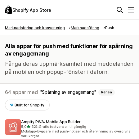
Shopify App Store
Marknadsföring och konvertering
Marknadsföring
Push
Alla appar för push med funktioner för spårning
av engagemang
Fånga deras uppmärksamhet med meddelanden
på mobilen och popup-fönster i datorn.
64 appar med
Spårning av engagemang
Rensa
Built for Shopify
Ampify PWA: Mobile App Builder
av 5 stjärnor
5,0
(32)
•
Gratis testversion tillgänglig
32 recensioner totalt
Mobilapp-byggare med push-notiser och återvinning av övergivna
varukorgar