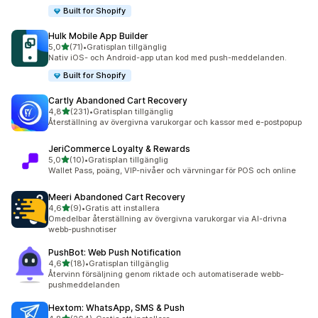
Built for Shopify
Hulk Mobile App Builder
av 5 stjärnor
5,0
(71)
•
Gratisplan tillgänglig
71 recensioner totalt
Nativ iOS- och Android-app utan kod med push-meddelanden.
Built for Shopify
Cartly Abandoned Cart Recovery
av 5 stjärnor
4,8
(231)
•
Gratisplan tillgänglig
231 recensioner totalt
Återställning av övergivna varukorgar och kassor med e-postpopup
JeriCommerce Loyalty & Rewards
av 5 stjärnor
5,0
(10)
•
Gratisplan tillgänglig
10 recensioner totalt
Wallet Pass, poäng, VIP-nivåer och värvningar för POS och online
Meeri Abandoned Cart Recovery
av 5 stjärnor
4,6
(9)
•
Gratis att installera
9 recensioner totalt
Omedelbar återställning av övergivna varukorgar via AI-drivna
webb-pushnotiser
PushBot: Web Push Notification
av 5 stjärnor
4,6
(18)
•
Gratisplan tillgänglig
18 recensioner totalt
Återvinn försäljning genom riktade och automatiserade webb-
pushmeddelanden
Hextom: WhatsApp, SMS & Push