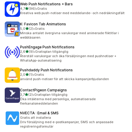
Web Push Notifications + Bars
av 5 stjärnor
4,7
(96)
•
Gratis
96 recensioner totalt
Kreativa web push-notiser med meddelande- och nedräkningsfält
K: Favicon Tab Animations
av 5 stjärnor
5,0
(2)
•
Gratis
2 recensioner totalt
Minska antalet övergivna varukorgar med animerade fliktitlar i
webbläsaren.
PushEngage Push Notifications
av 5 stjärnor
2,6
(9)
•
Gratisplan tillgänglig
9 recensioner totalt
Återställ varukorgar och öka försäljningen med pushnotiser +
WhatsApp-automatisering
Pushdaddy Push Notifications
av 5 stjärnor
2,0
(1)
•
Gratis
1 recensioner totalt
använd push-notiser för att skicka kampanjerbjudanden
ContactPigeon Campaigns
av 5 stjärnor
3,7
(2)
•
Gratisplan tillgänglig
2 recensioner totalt
Öka intäkterna med personliga, automatiserade
flerkanalsmeddelanden
NVECTA : Email & SMS
Gratis att installera
Driv försäljning med e-postkampanjer, SMS och anpassade
registreringsformulär