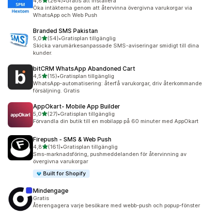
av 5 stjärnor
4,8
(264)
•
Gratis att installera
264 recensioner totalt
Öka intäkterna genom att återvinna övergivna varukorgar via
WhatsApp och Web Push
Branded SMS Pakistan
av 5 stjärnor
5,0
(54)
•
Gratisplan tillgänglig
54 recensioner totalt
Skicka varumärkesanpassade SMS-aviseringar smidigt till dina
kunder.
bitCRM WhatsApp Abandoned Cart
av 5 stjärnor
4,5
(15)
•
Gratisplan tillgänglig
15 recensioner totalt
WhatsApp-automatisering: återfå varukorgar, driv återkommande
försäljning. Gratis
AppOkart‑ Mobile App Builder
av 5 stjärnor
5,0
(27)
•
Gratisplan tillgänglig
27 recensioner totalt
Förvandla din butik till en mobilapp på 60 minuter med AppOkart
Firepush ‑ SMS & Web Push
av 5 stjärnor
4,8
(161)
•
Gratisplan tillgänglig
161 recensioner totalt
Sms-marknadsföring, pushmeddelanden för återvinning av
övergivna varukorgar
Built for Shopify
Mindengage
Gratis
Återengagera varje besökare med webb-push och popup-fönster