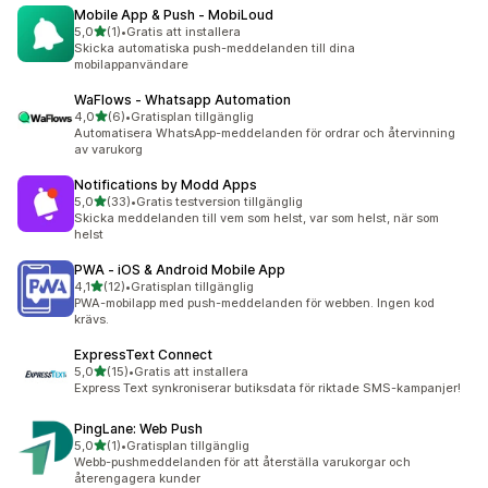
Mobile App & Push ‑ MobiLoud
av 5 stjärnor
5,0
(1)
•
Gratis att installera
1 recensioner totalt
Skicka automatiska push-meddelanden till dina
mobilappanvändare
WaFlows ‑ Whatsapp Automation
av 5 stjärnor
4,0
(6)
•
Gratisplan tillgänglig
6 recensioner totalt
Automatisera WhatsApp-meddelanden för ordrar och återvinning
av varukorg
Notifications by Modd Apps
av 5 stjärnor
5,0
(33)
•
Gratis testversion tillgänglig
33 recensioner totalt
Skicka meddelanden till vem som helst, var som helst, när som
helst
PWA ‑ iOS & Android Mobile App
av 5 stjärnor
4,1
(12)
•
Gratisplan tillgänglig
12 recensioner totalt
PWA-mobilapp med push-meddelanden för webben. Ingen kod
krävs.
ExpressText Connect
av 5 stjärnor
5,0
(15)
•
Gratis att installera
15 recensioner totalt
Express Text synkroniserar butiksdata för riktade SMS-kampanjer!
PingLane: Web Push
av 5 stjärnor
5,0
(1)
•
Gratisplan tillgänglig
1 recensioner totalt
Webb-pushmeddelanden för att återställa varukorgar och
återengagera kunder