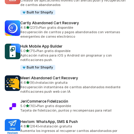
Creador de aplicaciones móviles con alertas push y recuperación
de carritos abandonados
Built for Shopify
Cartly Abandoned Cart Recovery
de 5 estrellas
4.8
(231)
•
Plan gratis disponible
231 reseñas en total
Recuperación de carritos y pagos abandonados con ventanas
emergentes de correo electrónico
Hulk Mobile App Builder
de 5 estrellas
5.0
(71)
•
Plan gratis disponible
71 reseñas en total
Aplicación nativa para iOS y Android sin programar y con
notificaciones push.
Built for Shopify
Meeri Abandoned Cart Recovery
de 5 estrellas
4.6
(9)
•
Instalación gratuita
9 reseñas en total
Recuperación instantánea de carritos abandonados mediante
notificaciones push web con IA
JeriCommerce Fidelización
de 5 estrellas
5.0
(10)
•
Plan gratis disponible
10 reseñas en total
Tarjeta de fidelización, puntos y recompensas para retail
Hextom: WhatsApp, SMS & Push
de 5 estrellas
4.8
(264)
•
Instalación gratuita
264 reseñas en total
Aumenta los ingresos al recuperar carritos abandonados por