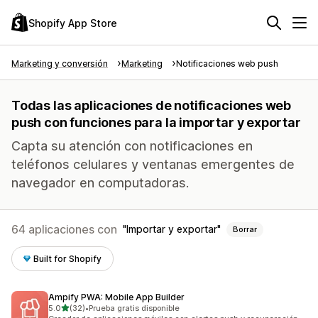
Shopify App Store
Marketing y conversión
Marketing
Notificaciones web push
Todas las aplicaciones de notificaciones web
push con funciones para la importar y exportar
Capta su atención con notificaciones en
teléfonos celulares y ventanas emergentes de
navegador en computadoras.
64 aplicaciones con
Importar y exportar
Borrar
Built for Shopify
Ampify PWA: Mobile App Builder
de 5 estrellas
5.0
(32)
•
Prueba gratis disponible
32 reseñas en total