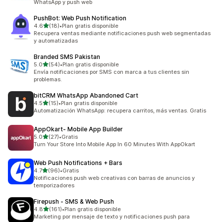
WhatsApp y push web
PushBot: Web Push Notification
de 5 estrellas
4.6
(18)
•
Plan gratis disponible
18 reseñas en total
Recupera ventas mediante notificaciones push web segmentadas
y automatizadas
Branded SMS Pakistan
de 5 estrellas
5.0
(54)
•
Plan gratis disponible
54 reseñas en total
Envía notificaciones por SMS con marca a tus clientes sin
problemas.
bitCRM WhatsApp Abandoned Cart
de 5 estrellas
4.5
(15)
•
Plan gratis disponible
15 reseñas en total
Automatización WhatsApp: recupera carritos, más ventas. Gratis
AppOkart‑ Mobile App Builder
de 5 estrellas
5.0
(27)
•
Gratis
27 reseñas en total
Turn Your Store Into Mobile App In 60 Minutes With AppOkart
Web Push Notifications + Bars
de 5 estrellas
4.7
(96)
•
Gratis
96 reseñas en total
Notificaciones push web creativas con barras de anuncios y
temporizadores
Firepush ‑ SMS & Web Push
de 5 estrellas
4.8
(161)
•
Plan gratis disponible
161 reseñas en total
Marketing por mensaje de texto y notificaciones push para