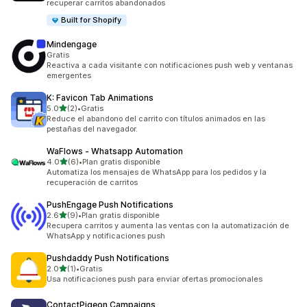
recuperar carritos abandonados
Built for Shopify
Mindengage
Gratis
Reactiva a cada visitante con notificaciones push web y ventanas
emergentes
K: Favicon Tab Animations
de 5 estrellas
5.0
(2)
•
Gratis
2 reseñas en total
Reduce el abandono del carrito con títulos animados en las
pestañas del navegador.
WaFlows ‑ Whatsapp Automation
de 5 estrellas
4.0
(6)
•
Plan gratis disponible
6 reseñas en total
Automatiza los mensajes de WhatsApp para los pedidos y la
recuperación de carritos
PushEngage Push Notifications
de 5 estrellas
2.6
(9)
•
Plan gratis disponible
9 reseñas en total
Recupera carritos y aumenta las ventas con la automatización de
WhatsApp y notificaciones push
Pushdaddy Push Notifications
de 5 estrellas
2.0
(1)
•
Gratis
1 reseñas en total
Usa notificaciones push para enviar ofertas promocionales
ContactPigeon Campaigns