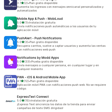
de 5 estrellas
3.7
(2)
•
Plan gratis disponible
2 reseñas en total
Aumenta los ingresos con mensajes omnicanal personalizados y
automatizados
Mobile App & Push ‑ MobiLoud
de 5 estrellas
5.0
(1)
•
Instalación gratuita
1 reseñas en total
Envía notificaciones push automáticas a los usuarios de tu
aplicación móvil
PushAlert ‑ Push Notifications
de 5 estrellas
5.0
(3)
•
Plan gratis disponible
3 reseñas en total
Recupera carritos, vuelve a captar usuarios y aumenta las ventas
con notificaciones web push
Notifications by Modd Apps
de 5 estrellas
5.0
(33)
•
Prueba gratis disponible
33 reseñas en total
Envía mensajes a cualquier persona, en cualquier lugar y en
cualquier momento
PWA ‑ iOS & Android Mobile App
de 5 estrellas
4.1
(12)
•
Plan gratis disponible
12 reseñas en total
Aplicación móvil PWA con notificaciones push web. No se requiere
código.
ExpressText Connect
de 5 estrellas
5.0
(15)
•
Instalación gratuita
15 reseñas en total
¡Express Text sincroniza los datos de la tienda para enviar
campañas de texto SMS dirigidas!