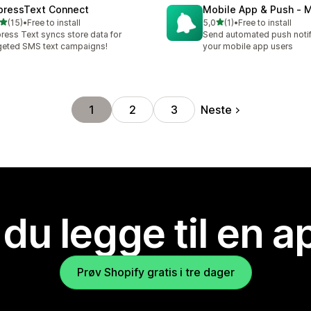
pressText Connect
Mobile App & Push ‑ 
av 5 stjerner
av 5 stjerner
(15)
•
Free to install
5,0
(1)
•
Free to install
alt 15 omtaler
Totalt 1 omtaler
ress Text syncs store data for
Send automated push notif
geted SMS text campaigns!
your mobile app users
Neste
1
2
3
 du legge til en 
Prøv Shopify gratis i tre dager