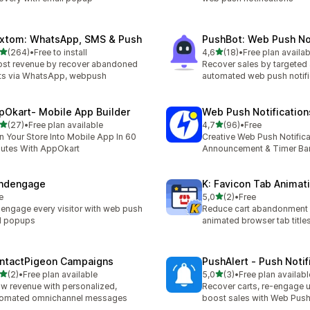
xtom: WhatsApp, SMS & Push
PushBot: Web Push Not
av 5 stjerner
av 5 stjerner
(264)
•
Free to install
4,6
(18)
•
Free plan availab
alt 264 omtaler
Totalt 18 omtaler
st revenue by recover abandoned
Recover sales by targeted
ts via WhatsApp, webpush
automated web push notifi
pOkart‑ Mobile App Builder
Web Push Notification
av 5 stjerner
av 5 stjerner
(27)
•
Free plan available
4,7
(96)
•
Free
alt 27 omtaler
Totalt 96 omtaler
n Your Store Into Mobile App In 60
Creative Web Push Notifica
utes With AppOkart
Announcement & Timer Ba
ndengage
K: Favicon Tab Animat
av 5 stjerner
e
5,0
(2)
•
Free
Totalt 2 omtaler
engage every visitor with web push
Reduce cart abandonment 
d popups
animated browser tab titles
ntactPigeon Campaigns
PushAlert ‑ Push Notif
av 5 stjerner
av 5 stjerner
(2)
•
Free plan available
5,0
(3)
•
Free plan availabl
alt 2 omtaler
Totalt 3 omtaler
w revenue with personalized,
Recover carts, re-engage u
tomated omnichannel messages
boost sales with Web Pus