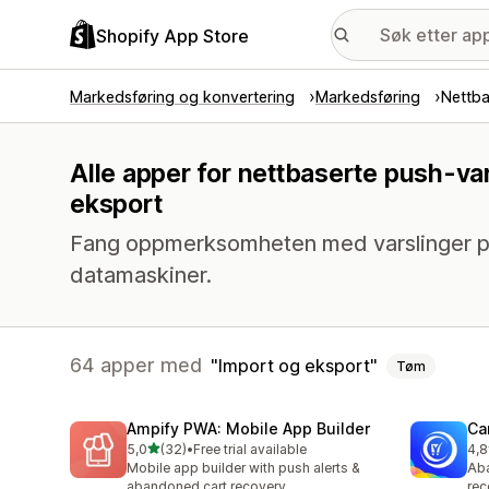
Shopify App Store
Markedsføring og konvertering
Markedsføring
Nettba
Alle apper for nettbaserte push-va
eksport
Fang oppmerksomheten med varslinger på
datamaskiner.
64 apper med
Import og eksport
Tøm
Ampify PWA: Mobile App Builder
Ca
av 5 stjerner
5,0
(32)
•
Free trial available
4,8
Totalt 32 omtaler
Tot
Mobile app builder with push alerts &
Aba
abandoned cart recovery
rec