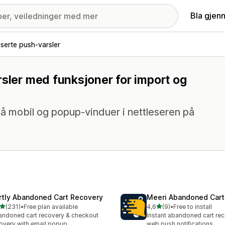
Bla gjen
serte push-varsler
rsler med funksjoner for import og
 mobil og popup-vinduer i nettleseren på
rtly Abandoned Cart Recovery
Meeri Abandoned Cart
av 5 stjerner
av 5 stjerner
(231)
•
Free plan available
4,6
(9)
•
Free to install
alt 231 omtaler
Totalt 9 omtaler
ndoned cart recovery & checkout
Instant abandoned cart rec
overy with email popup
web push notifications