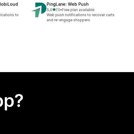
MobiLoud
PingLane: Web Push
av 5 stjerner
5,0
(1)
•
Free plan available
Totalt 1 omtaler
ications to
Web push notifications to recover carts
and re-engage shoppers
app?