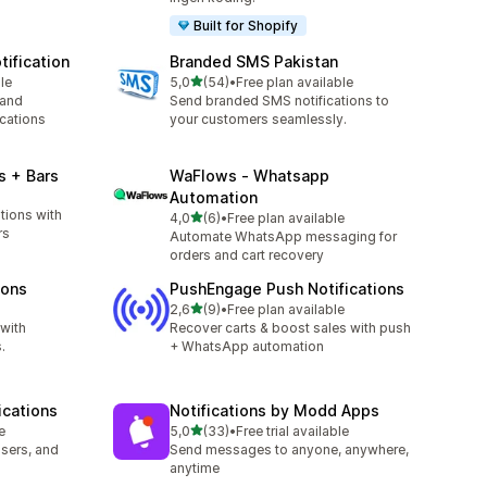
Built for Shopify
ification
Branded SMS Pakistan
av 5 stjerner
le
5,0
(54)
•
Free plan available
Totalt 54 omtaler
 and
Send branded SMS notifications to
cations
your customers seamlessly.
s + Bars
WaFlows ‑ Whatsapp
Automation
tions with
av 5 stjerner
4,0
(6)
•
Free plan available
Totalt 6 omtaler
rs
Automate WhatsApp messaging for
orders and cart recovery
ions
PushEngage Push Notifications
av 5 stjerner
2,6
(9)
•
Free plan available
Totalt 9 omtaler
with
Recover carts & boost sales with push
.
+ WhatsApp automation
ications
Notifications by Modd Apps
av 5 stjerner
e
5,0
(33)
•
Free trial available
Totalt 33 omtaler
sers, and
Send messages to anyone, anywhere,
h
anytime