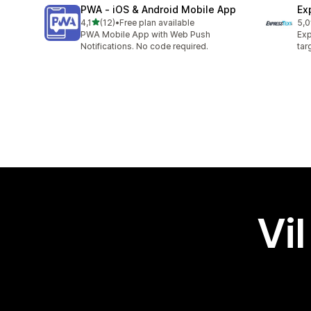
PWA ‑ iOS & Android Mobile App
Ex
av 5 stjerner
4,1
(12)
•
Free plan available
5,0
Totalt 12 omtaler
Tot
PWA Mobile App with Web Push
Exp
Notifications. No code required.
tar
Vil