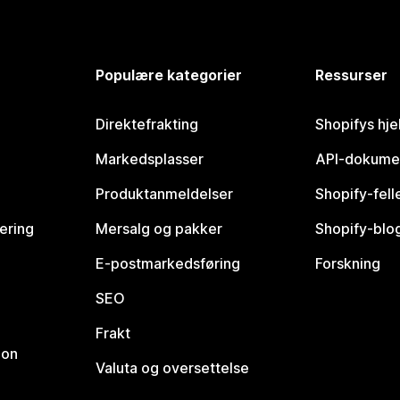
Populære kategorier
Ressurser
Direktefrakting
Shopifys hje
Markedsplasser
API-dokume
Produktanmeldelser
Shopify-fel
vering
Mersalg og pakker
Shopify-blo
E-postmarkedsføring
Forskning
SEO
Frakt
jon
Valuta og oversettelse