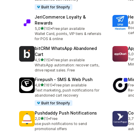
Built for Shopify
JeriCommerce Loyalty &
He
Rewards
4,8
Tot
Boo
av 5 stjerner
5,0
(10)
•
Free plan available
Totalt 10 omtaler
car
Wallet Card, points, VIP tiers & referrals
for POS & online
bitCRM WhatsApp Abandoned
Ap
Cart
5,0
Tot
Tur
av 5 stjerner
4,5
(15)
•
Free plan available
Totalt 15 omtaler
Min
WhatsApp automation: recover carts,
drive repeat sales. Free
Firepush ‑ SMS & Web Push
Mi
av 5 stjerner
4,8
(161)
•
Free plan available
Fre
Totalt 161 omtaler
Text marketing, push notifications for
Re-
abandoned cart recovery
an
Built for Shopify
Pushdaddy Push Notifications
Co
av 5 stjerner
2,0
(1)
•
Free
3,7
Totalt 1 omtaler
Tot
use push notifications to send
Gro
promotional offers
au