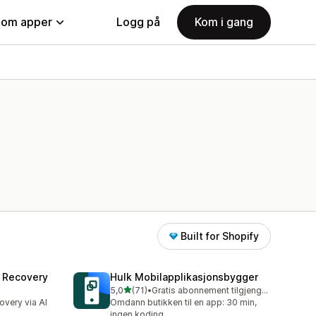
nom apper
Logg på
Kom i gang
Built for Shopify
 Recovery
Hulk Mobilapplikasjonsbygger
av 5 stjerner
5,0
(71)
•
Gratis abonnement tilgjengelig
Totalt 71 omtaler
overy via AI
Omdann butikken til en app: 30 min,
ingen koding.