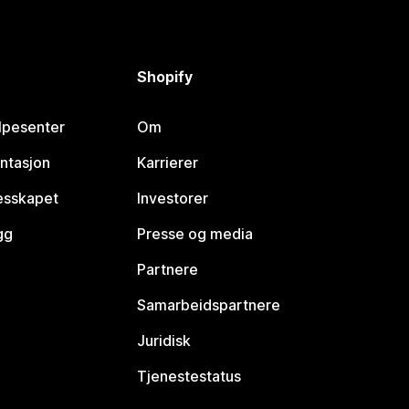
Shopify
lpesenter
Om
ntasjon
Karrierer
lesskapet
Investorer
gg
Presse og media
Partnere
Samarbeidspartnere
Juridisk
Tjenestestatus