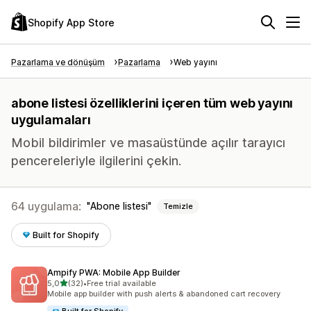
Shopify App Store
Pazarlama ve dönüşüm
Pazarlama
Web yayını
abone listesi özelliklerini içeren tüm web yayını
uygulamaları
Mobil bildirimler ve masaüstünde açılır tarayıcı
pencereleriyle ilgilerini çekin.
64 uygulama:
Abone listesi
Temizle
Built for Shopify
Ampify PWA: Mobile App Builder
5 yıldız üzerinden
5,0
(32)
•
Free trial available
toplam 32 değerlendirme
Mobile app builder with push alerts & abandoned cart recovery