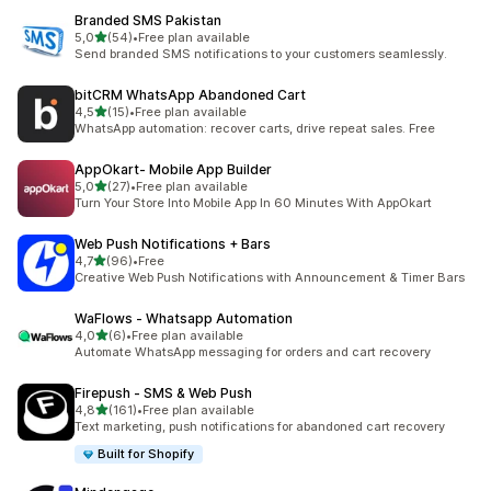
Branded SMS Pakistan
5 yıldız üzerinden
5,0
(54)
•
Free plan available
toplam 54 değerlendirme
Send branded SMS notifications to your customers seamlessly.
bitCRM WhatsApp Abandoned Cart
5 yıldız üzerinden
4,5
(15)
•
Free plan available
toplam 15 değerlendirme
WhatsApp automation: recover carts, drive repeat sales. Free
AppOkart‑ Mobile App Builder
5 yıldız üzerinden
5,0
(27)
•
Free plan available
toplam 27 değerlendirme
Turn Your Store Into Mobile App In 60 Minutes With AppOkart
Web Push Notifications + Bars
5 yıldız üzerinden
4,7
(96)
•
Free
toplam 96 değerlendirme
Creative Web Push Notifications with Announcement & Timer Bars
WaFlows ‑ Whatsapp Automation
5 yıldız üzerinden
4,0
(6)
•
Free plan available
toplam 6 değerlendirme
Automate WhatsApp messaging for orders and cart recovery
Firepush ‑ SMS & Web Push
5 yıldız üzerinden
4,8
(161)
•
Free plan available
toplam 161 değerlendirme
Text marketing, push notifications for abandoned cart recovery
Built for Shopify