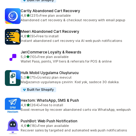
Built for Shopify
Cartly Abandoned Cart Recovery
5 yıldız üzerinden
4,8
(231)
•
Free plan available
toplam 231 değerlendirme
Abandoned cart recovery & checkout recovery with email popup
Meeri Abandoned Cart Recovery
5 yıldız üzerinden
4,6
(9)
•
Free to install
toplam 9 değerlendirme
Instant abandoned cart recovery via AI web push notifications
JeriCommerce Loyalty & Rewards
5 yıldız üzerinden
5,0
(10)
•
Free plan available
toplam 10 değerlendirme
Wallet Pass, points, VIP tiers & referrals for POS & online
Hulk Mobil Uygulama Oluşturucu
5 yıldız üzerinden
5,0
(71)
•
Ücretsiz plan mevcut
toplam 71 değerlendirme
Mağazanızı uygulamaya çevirin: Kod yok, sadece 30 dakika.
Built for Shopify
Hextom: WhatsApp, SMS & Push
5 yıldız üzerinden
4,8
(264)
•
Free to install
toplam 264 değerlendirme
Boost revenue by recover abandoned carts via WhatsApp, webpush
PushBot: Web Push Notification
5 yıldız üzerinden
4,6
(18)
•
Free plan available
toplam 18 değerlendirme
Recover sales by targeted and automated web push notifications