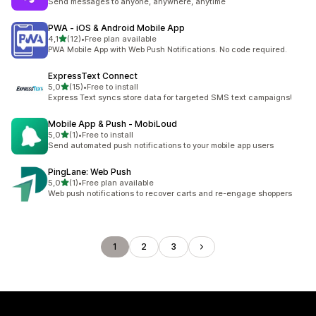
Send messages to anyone, anywhere, anytime
PWA ‑ iOS & Android Mobile App
5 yıldız üzerinden
4,1
(12)
•
Free plan available
toplam 12 değerlendirme
PWA Mobile App with Web Push Notifications. No code required.
ExpressText Connect
5 yıldız üzerinden
5,0
(15)
•
Free to install
toplam 15 değerlendirme
Express Text syncs store data for targeted SMS text campaigns!
Mobile App & Push ‑ MobiLoud
5 yıldız üzerinden
5,0
(1)
•
Free to install
toplam 1 değerlendirme
Send automated push notifications to your mobile app users
PingLane: Web Push
5 yıldız üzerinden
5,0
(1)
•
Free plan available
toplam 1 değerlendirme
Web push notifications to recover carts and re-engage shoppers
1
2
3