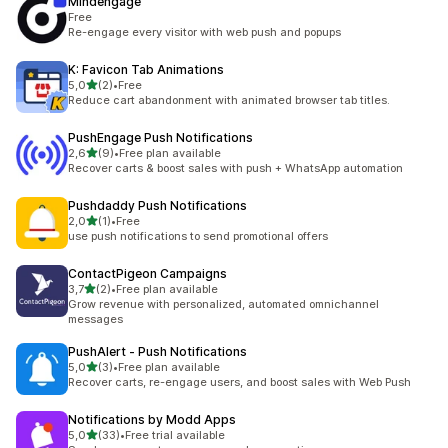
Mindengage
Free
Re-engage every visitor with web push and popups
K: Favicon Tab Animations
5 yıldız üzerinden
5,0
(2)
•
Free
toplam 2 değerlendirme
Reduce cart abandonment with animated browser tab titles.
PushEngage Push Notifications
5 yıldız üzerinden
2,6
(9)
•
Free plan available
toplam 9 değerlendirme
Recover carts & boost sales with push + WhatsApp automation
Pushdaddy Push Notifications
5 yıldız üzerinden
2,0
(1)
•
Free
toplam 1 değerlendirme
use push notifications to send promotional offers
ContactPigeon Campaigns
5 yıldız üzerinden
3,7
(2)
•
Free plan available
toplam 2 değerlendirme
Grow revenue with personalized, automated omnichannel
messages
PushAlert ‑ Push Notifications
5 yıldız üzerinden
5,0
(3)
•
Free plan available
toplam 3 değerlendirme
Recover carts, re-engage users, and boost sales with Web Push
Notifications by Modd Apps
5 yıldız üzerinden
5,0
(33)
•
Free trial available
toplam 33 değerlendirme