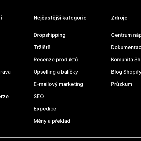
í
Nejčastější kategorie
Zdroje
Dropshipping
Centrum náp
Tržiště
Dokumentace
Recenze produktů
Komunita Sh
rava
Upselling a balíčky
Blog Shopif
E-mailový marketing
Průzkum
erze
SEO
Expedice
Měny a překlad