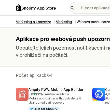
Shopify App Store
Marketing a konverze
Marketing
Webová push upozo
Aplikace pro webová push upozorn
Upoutejte jejich pozornost notifikacemi 
v prohlížeči na počítači.
Počet aplikací: 64
Ampify PWA: Mobile App Builder
Ca
z 5 hvězd
5,0
(32)
•
Free trial available
4,8
Celkový počet recenzí: 32
Cel
Mobile app builder with push alerts &
Aba
abandoned cart recovery
rec
Built for Shopify