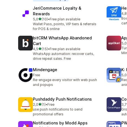
JeriCommerce Loyalty &
He
Rewards
4,8
Cel
Boo
z 5 hvězd
5,0
(10)
•
Free plan available
Celkový počet recenzí: 10
car
Wallet Pass, points, VIP tiers & referrals
for POS & online
bitCRM WhatsApp Abandoned
Ap
Cart
5,0
Cel
Tur
z 5 hvězd
4,5
(15)
•
Free plan available
Celkový počet recenzí: 15
Min
WhatsApp automation: recover carts,
drive repeat sales. Free
Mindengage
K:
Free
5,0
Cel
Re-engage every visitor with web push
Red
and popups
ani
Pushdaddy Push Notifications
Co
z 5 hvězd
2,0
(1)
•
Free
3,7
Celkový počet recenzí: 1
Cel
use push notifications to send
Gro
promotional offers
au
Notifications by Modd Apps
PW