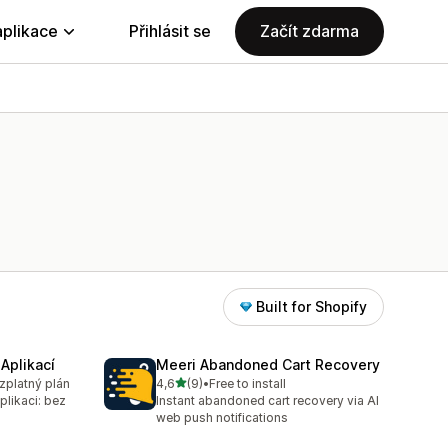
aplikace
Přihlásit se
Začít zdarma
Built for Shopify
Aplikací
Meeri Abandoned Cart Recovery
z 5 hvězd
ezplatný plán
4,6
(9)
•
Free to install
Celkový počet recenzí: 9
likaci: bez
Instant abandoned cart recovery via AI
web push notifications