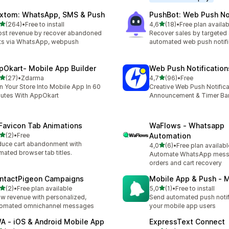
xtom: WhatsApp, SMS & Push
PushBot: Web Push Not
z 5 hvězd
z 5 hvězd
(264)
•
Free to install
4,6
(18)
•
Free plan availab
kový počet recenzí: 264
Celkový počet recenzí: 18
st revenue by recover abandoned
Recover sales by targeted
ts via WhatsApp, webpush
automated web push notifi
pOkart‑ Mobile App Builder
Web Push Notification
z 5 hvězd
z 5 hvězd
(27)
•
Zdarma
4,7
(96)
•
Free
kový počet recenzí: 27
Celkový počet recenzí: 96
n Your Store Into Mobile App In 60
Creative Web Push Notifica
utes With AppOkart
Announcement & Timer Ba
 Favicon Tab Animations
WaFlows ‑ Whatsapp
z 5 hvězd
(2)
•
Free
Automation
kový počet recenzí: 2
uce cart abandonment with
z 5 hvězd
4,0
(6)
•
Free plan availabl
Celkový počet recenzí: 6
mated browser tab titles.
Automate WhatsApp messa
orders and cart recovery
ntactPigeon Campaigns
Mobile App & Push ‑ 
z 5 hvězd
z 5 hvězd
(2)
•
Free plan available
5,0
(1)
•
Free to install
kový počet recenzí: 2
Celkový počet recenzí: 1
w revenue with personalized,
Send automated push notif
tomated omnichannel messages
your mobile app users
A ‑ iOS & Android Mobile App
ExpressText Connect