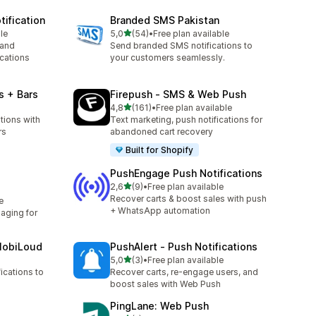
ification
Branded SMS Pakistan
z 5 hvězd
le
5,0
(54)
•
Free plan available
Celkový počet recenzí: 54
 and
Send branded SMS notifications to
cations
your customers seamlessly.
s + Bars
Firepush ‑ SMS & Web Push
z 5 hvězd
4,8
(161)
•
Free plan available
Celkový počet recenzí: 161
tions with
Text marketing, push notifications for
rs
abandoned cart recovery
Built for Shopify
PushEngage Push Notifications
z 5 hvězd
2,6
(9)
•
Free plan available
Celkový počet recenzí: 9
Recover carts & boost sales with push
e
+ WhatsApp automation
ging for
MobiLoud
PushAlert ‑ Push Notifications
z 5 hvězd
5,0
(3)
•
Free plan available
Celkový počet recenzí: 3
ications to
Recover carts, re-engage users, and
boost sales with Web Push
PingLane: Web Push