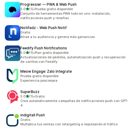
Progressier — PWA & Web Push
de 5 estrellas
5.0
(1)
•
Prueba gratis disponible
1 reseñas en total
Conjunto de herramientas PWA todo en uno: instalación,
notificaciones push y reseñas
Notifadz ‑ Web Push Notif
Gratis
Atrae a tu audiencia y genera más ganancias
Feedify Push Notifications
de 5 estrellas
5.0
(1)
•
Plan gratis disponible
1 reseñas en total
Actualizaciones de pedidos, automatización push y recuperación
de carritos con Feedify
Meow Engage: Zalo Integrate
Prueba gratis disponible
Experiencia poscompra
SuperBuzz
de 5 estrellas
5.0
(1)
•
Gratis
1 reseñas en total
Crea automáticamente campañas de notificaciones push con GPT-
4.
indigitall Push
Gratis
Multiplica tus ventas con retargeting e impulsando el tráfico