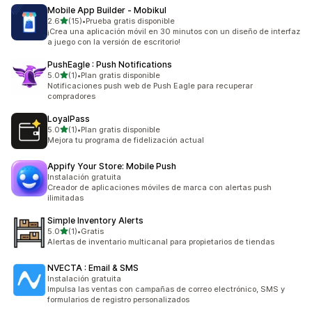
Mobile App Builder ‑ Mobikul
de 5 estrellas
2.6
(15)
•
Prueba gratis disponible
15 reseñas en total
¡Crea una aplicación móvil en 30 minutos con un diseño de interfaz
a juego con la versión de escritorio!
PushEagle : Push Notifications
de 5 estrellas
5.0
(1)
•
Plan gratis disponible
1 reseñas en total
Notificaciones push web de Push Eagle para recuperar
compradores
LoyalPass
de 5 estrellas
5.0
(1)
•
Plan gratis disponible
1 reseñas en total
Mejora tu programa de fidelización actual
Appify Your Store: Mobile Push
Instalación gratuita
Creador de aplicaciones móviles de marca con alertas push
ilimitadas
Simple Inventory Alerts
de 5 estrellas
5.0
(1)
•
Gratis
1 reseñas en total
Alertas de inventario multicanal para propietarios de tiendas
NVECTA : Email & SMS
Instalación gratuita
Impulsa las ventas con campañas de correo electrónico, SMS y
formularios de registro personalizados