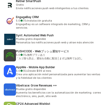
Retner SmartPush
Gratis
Envía notificaciones push web inteligentes a tus clientes.
EngageBay CRM
de 5 estrellas
5.0
(1)
•
Instalación gratuita
1 reseñas en total
EngageBay es un software integrado de marketing, CRM y
servicios.
Synt: Automated Web Push
Prueba gratis disponible
Personaliza las notificaciones push web y atrae más atención
PUSHCODE ‑ Webプッシュ通知サービス
de 5 estrellas
5.0
(1)
•
無料プランあり
1 reseñas en total
「カゴ落ち防止」通知を自動に配信 | まずは無料でお試し
AppMe ‑ Mobile App Builder
de 5 estrellas
5.0
(5)
•
Desde $99 al mes
5 reseñas en total
Crea una aplicación móvil personalizada para aumentar las ventas
y la fidelidad de los clientes
Vibetrace: Grow Revenues ++
Prueba gratis disponible
Aumenta los beneficios con la automatización de marketing: correo
electrónico, sms, push, sitio web
CP24 Advanced Wishlist