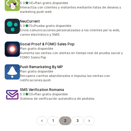
de 5 estrellas
5.0
(4)
•
Plan gratis disponible
4 reseñas en total
Interactúa con clientes y visitantes mediante listas de deseos y
marketing push web
NeuCurrent
de 5 estrellas
5.0
(1)
•
Prueba gratis disponible
1 reseñas en total
Envía comunicaciones personalizadas a los clientes por la web,
correo electrónico y SMS.
Social Proof & FOMO Sales Pop
Plan gratis disponible
Aumenta las ventas con alertas en tiempo real de prueba social y
FOMO Sales Pop
Push Remarketing By MP
Plan gratis disponible
Recupera carritos abandonados e impulsa las ventas con
notificaciones push
SMS Verification Romania
de 5 estrellas
5.0
(3)
•
Plan gratis disponible
3 reseñas en total
Sistema de verificación automática de pedidos.
1
2
3