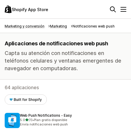
Shopify App Store
Marketing y conversión
Marketing
Notificaciones web push
Aplicaciones de notificaciones web push
Capta su atención con notificaciones en
teléfonos celulares y ventanas emergentes de
navegador en computadoras.
64 aplicaciones
Built for Shopify
Web Push Notifications ‑ Easy
de 5 estrellas
5.0
(1)
•
Plan gratis disponible
1 reseñas en total
Envía notificaciones web push