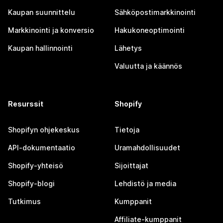
Kaupan suunnittelu
Sähköpostimarkkinointi
Markkinointi ja konversio
Hakukoneoptimointi
Kaupan hallinnointi
Lähetys
Valuutta ja käännös
Resurssit
Shopify
Shopifyn ohjekeskus
Tietoja
API-dokumentaatio
Uramahdollisuudet
Shopify-yhteisö
Sijoittajat
Shopify-blogi
Lehdistö ja media
Tutkimus
Kumppanit
Affiliate-kumppanit