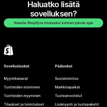
Haluatko lisätä
sovelluksen?
Kokeile Shopifyta ilmaiseksi kolmen päivän ajan
Sovellusluokat
Pääluokat
Myyntikanavat
Suoratoimitus
Tuotteiden etsiminen
Markkinapaikat
Tuotteiden myyminen
Tuotearvostelut
Tilaukset ja toimitukset
Lisämyynti ja tuotepaketit