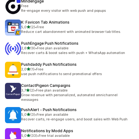
Mindengage
Free
Re-engage every visitor with web push and popups
K: Favicon Tab Animations
/ 5 tähteä
5,0
(2)
•
Free
2 arvostelua yhteensä
Reduce cart abandonment with animated browser tab titles.
PushEngage Push Notifications
/ 5 tähteä
2,6
(9)
•
Free plan available
9 arvostelua yhteensä
Recover carts & boost sales with push + WhatsApp automation
Pushdaddy Push Notifications
/ 5 tähteä
2,0
(1)
•
Free
1 arvostelua yhteensä
use push notifications to send promotional offers
ContactPigeon Campaigns
/ 5 tähteä
3,7
(2)
•
Free plan available
2 arvostelua yhteensä
Grow revenue with personalized, automated omnichannel
messages
PushAlert ‑ Push Notifications
/ 5 tähteä
5,0
(3)
•
Free plan available
3 arvostelua yhteensä
Recover carts, re-engage users, and boost sales with Web Push
Notifications by Modd Apps
/ 5 tähteä
5,0
(33)
•
Free trial available
33 arvostelua yhteensä