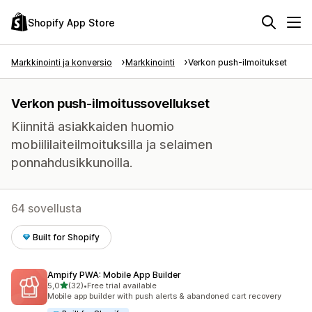
Shopify App Store
Markkinointi ja konversio
Markkinointi
Verkon push-ilmoitukset
Verkon push-ilmoitussovellukset
Kiinnitä asiakkaiden huomio
mobiililaiteilmoituksilla ja selaimen
ponnahdusikkunoilla.
64 sovellusta
Built for Shopify
Ampify PWA: Mobile App Builder
/ 5 tähteä
5,0
(32)
•
Free trial available
32 arvostelua yhteensä
Mobile app builder with push alerts & abandoned cart recovery