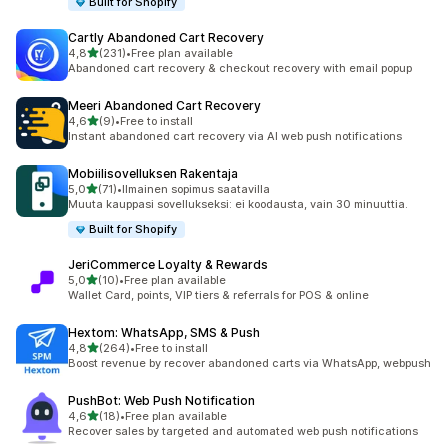
Built for Shopify
Cartly Abandoned Cart Recovery
/ 5 tähteä
4,8
(231)
•
Free plan available
231 arvostelua yhteensä
Abandoned cart recovery & checkout recovery with email popup
Meeri Abandoned Cart Recovery
/ 5 tähteä
4,6
(9)
•
Free to install
9 arvostelua yhteensä
Instant abandoned cart recovery via AI web push notifications
Mobiilisovelluksen Rakentaja
/ 5 tähteä
5,0
(71)
•
Ilmainen sopimus saatavilla
71 arvostelua yhteensä
Muuta kauppasi sovellukseksi: ei koodausta, vain 30 minuuttia.
Built for Shopify
JeriCommerce Loyalty & Rewards
/ 5 tähteä
5,0
(10)
•
Free plan available
10 arvostelua yhteensä
Wallet Card, points, VIP tiers & referrals for POS & online
Hextom: WhatsApp, SMS & Push
/ 5 tähteä
4,8
(264)
•
Free to install
264 arvostelua yhteensä
Boost revenue by recover abandoned carts via WhatsApp, webpush
PushBot: Web Push Notification
/ 5 tähteä
4,6
(18)
•
Free plan available
18 arvostelua yhteensä
Recover sales by targeted and automated web push notifications