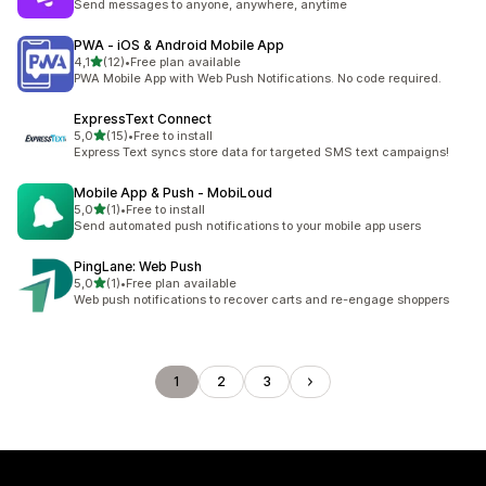
Send messages to anyone, anywhere, anytime
PWA ‑ iOS & Android Mobile App
/ 5 tähteä
4,1
(12)
•
Free plan available
12 arvostelua yhteensä
PWA Mobile App with Web Push Notifications. No code required.
ExpressText Connect
/ 5 tähteä
5,0
(15)
•
Free to install
15 arvostelua yhteensä
Express Text syncs store data for targeted SMS text campaigns!
Mobile App & Push ‑ MobiLoud
/ 5 tähteä
5,0
(1)
•
Free to install
1 arvostelua yhteensä
Send automated push notifications to your mobile app users
PingLane: Web Push
/ 5 tähteä
5,0
(1)
•
Free plan available
1 arvostelua yhteensä
Web push notifications to recover carts and re-engage shoppers
1
2
3