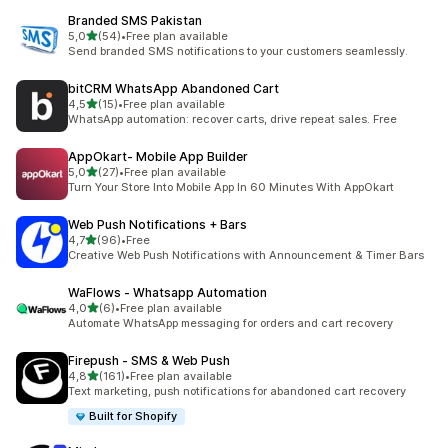
Branded SMS Pakistan
/ 5 tähteä
5,0
(54)
•
Free plan available
54 arvostelua yhteensä
Send branded SMS notifications to your customers seamlessly.
bitCRM WhatsApp Abandoned Cart
/ 5 tähteä
4,5
(15)
•
Free plan available
15 arvostelua yhteensä
WhatsApp automation: recover carts, drive repeat sales. Free
AppOkart‑ Mobile App Builder
/ 5 tähteä
5,0
(27)
•
Free plan available
27 arvostelua yhteensä
Turn Your Store Into Mobile App In 60 Minutes With AppOkart
Web Push Notifications + Bars
/ 5 tähteä
4,7
(96)
•
Free
96 arvostelua yhteensä
Creative Web Push Notifications with Announcement & Timer Bars
WaFlows ‑ Whatsapp Automation
/ 5 tähteä
4,0
(6)
•
Free plan available
6 arvostelua yhteensä
Automate WhatsApp messaging for orders and cart recovery
Firepush ‑ SMS & Web Push
/ 5 tähteä
4,8
(161)
•
Free plan available
161 arvostelua yhteensä
Text marketing, push notifications for abandoned cart recovery
Built for Shopify